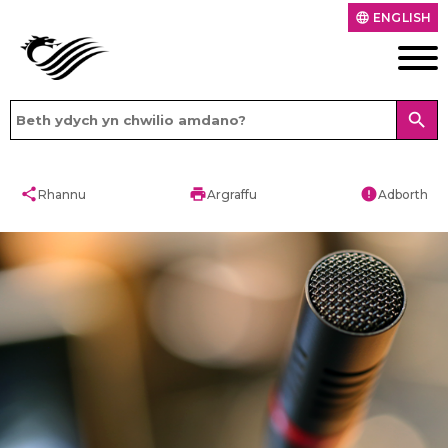
ENGLISH
language
search
share
print
error
Rhannu
Argraffu
Adborth