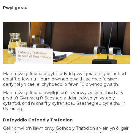
Pwyllgorau
Mae trawsgrifiadau o gyfarfodydd pwyllgorau ar gael ar ffurf
ddrafft o fewn tri i bum diwrnod gwaith, ac mae fersiwn
derfynol yn cael ei chyhoeddi o fewn 10 diwrnod gwaith.
Mae trawsgrifiadau pwyllgorau'n cynnwys y cyfieithiad ar y
pryd o'r Gymraeg i'r Saesneg a ddarlledwyd yn ystod y
cyfarfod, ond ni chaiff y cyfraniadau Saesneg eu cyfieithu i'r
Gymraeg.
​​Defnyddio Cofnod y Trafodion
Gellir chwilio'n llawn drwy Gofnod y Trafodion ar-lein yn ôl gair