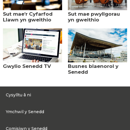
Sut mae'r Cyfarfod
Sut mae pwyllgorau
Llawn yn gweithio
yn gweithio
Gwylio Senedd TV
Busnes blaenorol y
Senedd
Cysylltu â ni
0300 200 6565
Ymchwil y Senedd
Cysylltu@senedd.cymru
Hafan Ymchwil y Senedd
Cysylltu â Senedd Cymru
Comisiwn y Senedd