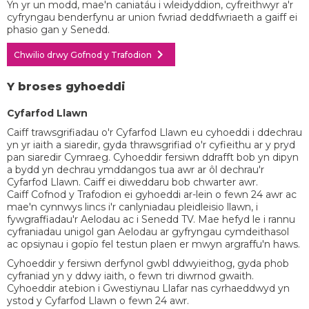
Yn yr un modd, mae'n caniatáu i wleidyddion, cyfreithwyr a'r
cyfryngau benderfynu ar union fwriad deddfwriaeth a gaiff ei
phasio gan y Senedd.
chevron_right
Chwilio drwy Gofnod y Trafodion
Y broses gyhoeddi
Cyfarfod Llawn
Caiff trawsgrifiadau o'r Cyfarfod Llawn eu cyhoeddi i ddechrau
yn yr iaith a siaredir, gyda thrawsgrifiad o'r cyfieithu ar y pryd
pan siaredir Cymraeg. Cyhoeddir fersiwn ddrafft bob yn dipyn
a bydd yn dechrau ymddangos tua awr ar ôl dechrau'r
Cyfarfod Llawn. Caiff ei diweddaru bob chwarter awr.
Caiff Cofnod y Trafodion ei gyhoeddi ar-lein o fewn 24 awr ac
mae'n cynnwys lincs i'r canlyniadau pleidleisio llawn, i
fywgraffiadau'r Aelodau ac i Senedd TV. Mae hefyd le i rannu
cyfraniadau unigol gan Aelodau ar gyfryngau cymdeithasol
ac opsiynau i gopïo fel testun plaen er mwyn argraffu'n haws.
Cyhoeddir y fersiwn derfynol gwbl ddwyieithog, gyda phob
cyfraniad yn y ddwy iaith, o fewn tri diwrnod gwaith.
Cyhoeddir atebion i Gwestiynau Llafar nas cyrhaeddwyd yn
ystod y Cyfarfod Llawn o fewn 24 awr.