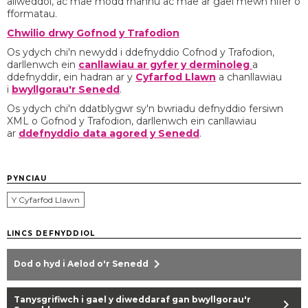
allweddol, ac mae modd rhannu ac mae ar gael mewn nifer o
fformatau.
Chwilio drwy Gofnod y Trafodion
Os ydych chi'n newydd i ddefnyddio Cofnod y Trafodion,
darllenwch ein
canllawiau ar gyfer y derminoleg
a
ddefnyddir, ein hadran ar y
Cyfarfod Llawn
a chanllawiau
i
bwyllgorau'r Senedd
.
Os ydych chi'n ddatblygwr sy'n bwriadu defnyddio fersiwn
XML o Gofnod y Trafodion, darllenwch ein canllawiau
ar
ddefnyddio data agored y Senedd
.
PYNCIAU
Y Cyfarfod Llawn
LINCS DEFNYDDIOL
chevron_right
Dod o hyd i Aelod o'r Senedd
Tanysgrifiwch i gael y diweddaraf gan bwyllgorau'r
chevron_right