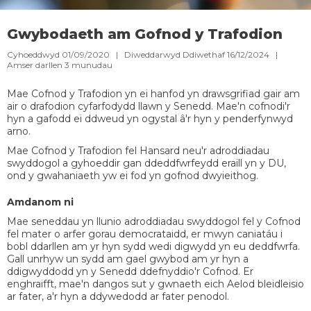
Gwybodaeth am Gofnod y Trafodion
Cyhoeddwyd 01/09/2020 | Diweddarwyd Ddiwethaf 16/12/2024 |
Amser darllen
3
munudau
Mae Cofnod y Trafodion yn ei hanfod yn drawsgrifiad gair am
air o drafodion cyfarfodydd llawn y Senedd. Mae'n cofnodi'r
hyn a gafodd ei ddweud yn ogystal â'r hyn y penderfynwyd
arno.​
Mae Cofnod y Trafodion fel Hansard neu'r adroddiadau
swyddogol a gyhoeddir gan ddeddfwrfeydd eraill yn y DU,
ond y gwahaniaeth yw ei fod yn gofnod dwyieithog.
Amdanom ni​
Mae seneddau yn llunio adroddiadau swyddogol fel y Cofnod
fel mater o arfer gorau democrataidd, er mwyn caniatáu i
bobl ddarllen am yr hyn sydd wedi digwydd yn eu deddfwrfa.
Gall unrhyw un sydd am gael gwybod am yr hyn a
ddigwyddodd yn y Senedd ddefnyddio'r Cofnod. Er
enghraifft, mae'n dangos sut y gwnaeth eich Aelod bleidleisio
ar fater, a'r hyn a ddywedodd ar fater penodol.