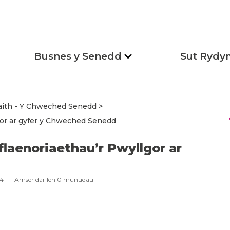
Busnes y Senedd
Sut Rydy
aith - Y Chweched Senedd
s
gor ar gyfer y Chweched Senedd
laenoriaethau’r Pwyllgor ar
024 |
Amser darllen
0
munudau