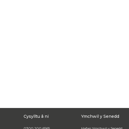
Cysylltu â ni
Ymchwil y Senedd
0300 200 6565
Hafan Ymchwil y Senedd