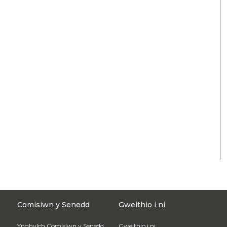
Comisiwn y Senedd
Gweithio i ni
Ynghylch Comisiwn y Senedd
Gweithio i ni