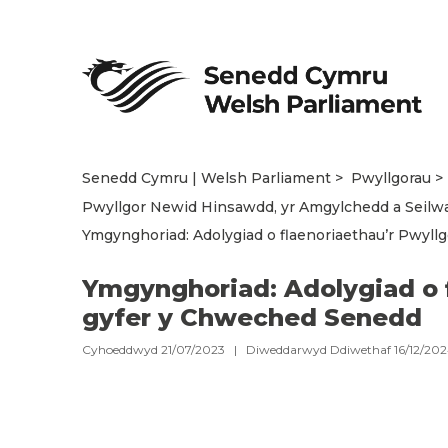
Senedd Cymru | Welsh Parliament
Pwyllgorau
Pwyllgor Newid Hinsawdd, yr Amgylchedd a Seilw
Ymgynghoriad: Adolygiad o flaenoriaethau’r Pwyll
Ymgynghoriad: Adolygiad o f
gyfer y Chweched Senedd
Cyhoeddwyd 21/07/2023 | Diweddarwyd Ddiwethaf 16/12/2