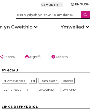
ENGLISH
language
CYMORTH
keyboard_arrow_down
search
m yn Gweithio
Ymweliad
hare
print
error
Rhannu
Argraffu
Adborth
PYNCIAU
Yr Amgylchedd
Tai
Trafnidiaeth
Busnes
Cymunedau
Ynni
Llywodraeth
Cynllunio
LINCS DEFNYDDIOL