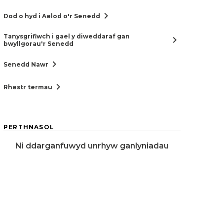
chevron_right
Dod o hyd i Aelod o'r Senedd
Tanysgrifiwch i gael y diweddaraf gan
chevron_right
bwyllgorau'r Senedd
chevron_right
Senedd Nawr
chevron_right
Rhestr termau
PERTHNASOL
Ni ddarganfuwyd unrhyw ganlyniadau