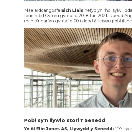
Mae arddangosfa
Eich Llais
hefyd yn rhoi sylw i dd
Ieuenctid Cymru gyntaf o 2018 tan 2021. Roedd Ange
rhan o’r garfan gyntaf o 60 i ddod â lleisiau pobl ifa
Pobl sy'n llywio stori'r Senedd
Yn ôl Elin Jones AS, Llywydd y Senedd:
“O’r cych