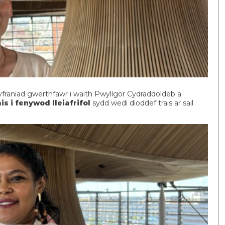
franiad gwerthfawr i waith Pwyllgor Cydraddoldeb a
ais i fenywod lleiafrifol
sydd wedi dioddef trais ar sail