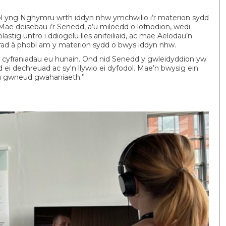
obl yng Nghymru wrth iddyn nhw ymchwilio i’r materion sydd
ae deisebau i’r Senedd, a’u miloedd o lofnodion, wedi
astig untro i ddiogelu lles anifeiliaid, ac mae Aelodau’n
rad â phobl am y materion sydd o bwys iddyn nhw.
cyfraniadau eu hunain. Ond nid Senedd y gwleidyddion yw
d ei dechreuad ac sy'n llywio ei dyfodol. Mae’n bwysig ein
allu gwneud gwahaniaeth.”