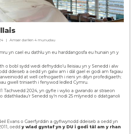
lais
024 |
Amser darllen
4
munudau
ymru yn cael eu dathlu yn eu harddangosfa eu hunain yn y
h o bobl sydd wedi defnyddio'u lleisiau yn y Senedd i alw
d ddeiseb a oedd yn galw am i dâl gael ei godi am fagiau
einiodd at well cefnogaeth i rieni yn dilyn profedigaeth;
au gwell triniaeth i fenywod ledled Cymru.
11 Tachwedd 2024, yn gyfle i wylio a gwrando ar straeon
 o ddathliadau’r Senedd sy’n nodi 25 mlynedd o ddatganoli
eil Evans o Gaerfyrddin a gyflwynodd ddeiseb a oedd yn
 2011, oedd
y wlad gyntaf yn y DU i godi tâl am y rhan