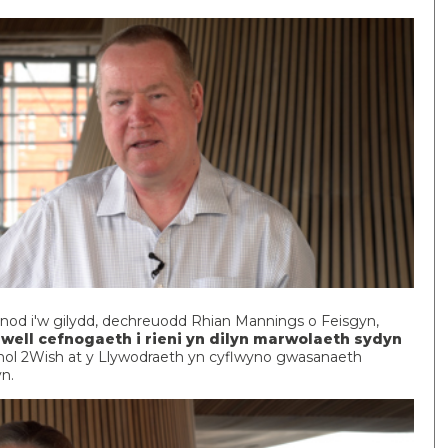
wrnod i'w gilydd, dechreuodd Rhian Mannings o Feisgyn,
m
well cefnogaeth i rieni yn dilyn marwolaeth sydyn
nol 2Wish at y Llywodraeth yn cyflwyno gwasanaeth
yn.