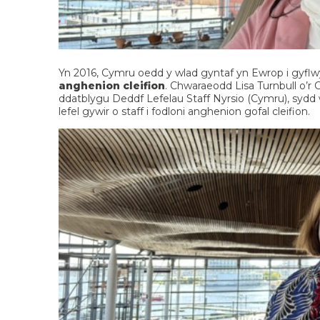
Yn 2016, Cymru oedd y wlad gyntaf yn Ewrop i gyflwy
anghenion cleifion
. Chwaraeodd Lisa Turnbull o’r 
ddatblygu Deddf Lefelau Staff Nyrsio (Cymru), sydd
lefel gywir o staff i fodloni anghenion gofal cleifion.