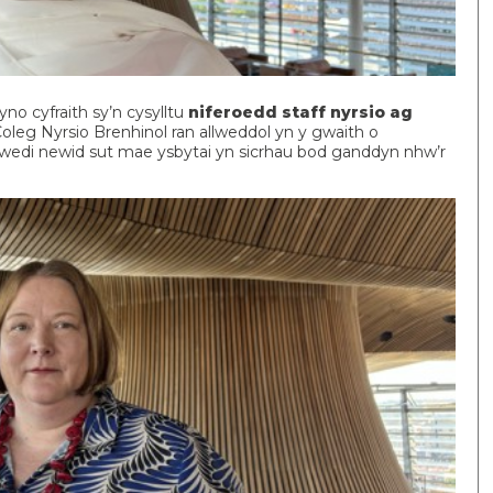
no cyfraith sy’n cysylltu
niferoedd staff nyrsio ag
Coleg Nyrsio Brenhinol ran allweddol yn y gwaith o
 wedi newid sut mae ysbytai yn sicrhau bod ganddyn nhw’r