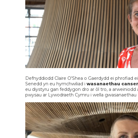
Defnyddiodd Claire O'Shea o Gaerdydd ei phrofiad ei
Senedd yn eu hymchwiliad i
wasanaethau canser
eu diystyru gan feddygon dro ar ôl tro, a arweiniodd a
pwysau ar Lywodraeth Cymru i wella gwasanaethau i 