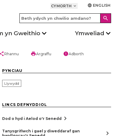
ENGLISH
language
CYMORTH
keyboard_arrow_down
search
m yn Gweithio
Ymweliad
hare
print
error
Rhannu
Argraffu
Adborth
PYNCIAU
Llywydd
LINCS DEFNYDDIOL
chevron_right
Dod o hyd i Aelod o'r Senedd
Tanysgrifiwch i gael y diweddaraf gan
chevron_right
bwyllgorau'r Senedd