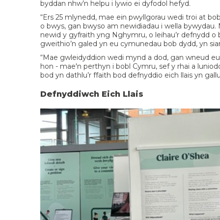
byddan nhw’n helpu i lywio ei dyfodol hefyd.
“Ers 25 mlynedd, mae ein pwyllgorau wedi troi at b
o bwys, gan bwyso am newidiadau i wella bywydau. M
newid y gyfraith yng Nghymru, o leihau’r defnydd o bl
gweithio’n galed yn eu cymunedau bob dydd, yn sia
“Mae gwleidyddion wedi mynd a dod, gan wneud eu 
hon - mae'n perthyn i bobl Cymru, sef y rhai a luniod
bod yn dathlu’r ffaith bod defnyddio eich llais yn g
Defnyddiwch Eich Llais