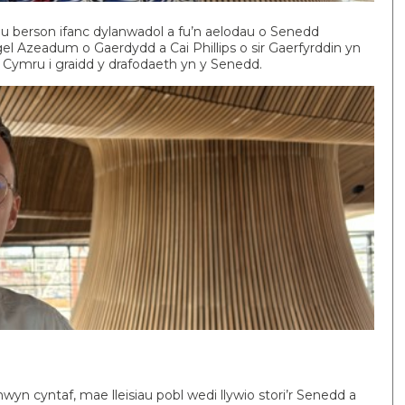
au berson ifanc dylanwadol a fu’n aelodau o Senedd
l Azeadum o Gaerdydd a Cai Phillips o sir Gaerfyrddin yn
nc Cymru i graidd y drafodaeth yn y Senedd.
wyn cyntaf, mae lleisiau pobl wedi llywio stori’r Senedd a