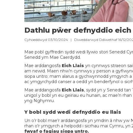
Dathlu pŵer defnyddio eich l
Cyhoeddwyd 03/10/2024 | Diweddarwyd Ddiwethaf 16/12/2
Mae pobl gyffredin sydd wedi llywio stori Senedd C
Senedd ym Mae Caerdydd.
Mae arddangosfa
Eich Llais
yn cynnwys straeon sait
am newid. Maen nhw’n cynnwys y person a gyflwynod
siopa untro; mam alarus a gychwynnodd ymgyrch a arw
ac ymgyrchydd canser a oedd yn benderfynol o sicrh
Mae arddangosfa
Eich Llais
, sydd yn y Senedd tan 
unigol y bobl yn eu geiriau eu hunain, ac mae’n rhan
yng Nghymru.
Y bobl sydd wedi defnyddio eu llais
Un o’r bobl mae’r arddangosfa yn ymdrin â nhw yw N
rhan o'r ymgyrch a helpodd i sicrhau mai Cymru, yn
fwyaf o fagiau siopa untro.