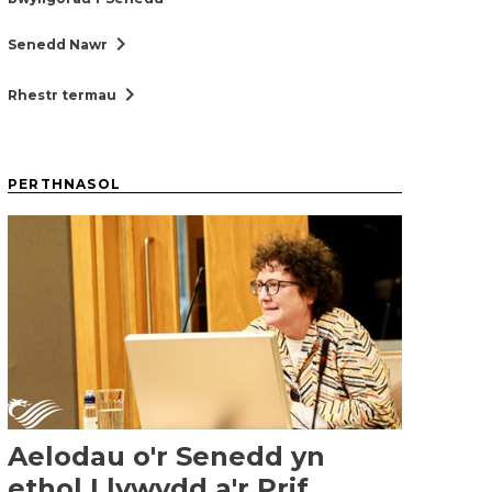
chevron_right
Senedd Nawr
chevron_right
Rhestr termau
PERTHNASOL
Aelodau o'r Senedd yn
ethol Llywydd a'r Prif