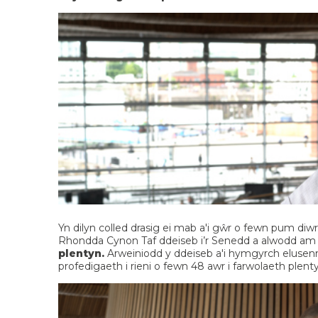
Yn dilyn colled drasig ei mab a'i gŵr o fewn pum di
Rhondda Cynon Taf ddeiseb i’r Senedd a alwodd a
plentyn.
Arweiniodd y ddeiseb a'i hymgyrch elusen
profedigaeth i rieni o fewn 48 awr i farwolaeth plent