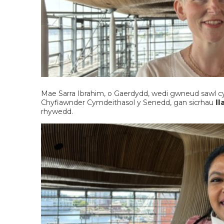
Mae Sarra Ibrahim, o Gaerdydd, wedi gwneud sawl cy
Chyfiawnder Cymdeithasol y Senedd, gan sicrhau
ll
rhywedd.