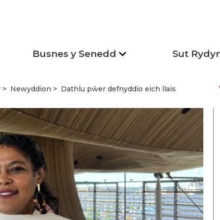
Busnes y Senedd
Sut Rydy
s
r
Newyddion
Dathlu pŵer defnyddio eich llais