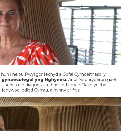
 hun i helpu Pwyllgor Iechyd a Gofal Cymdeithasol y
 gynaecolegol yng Nghymru
. Ar ôl i’w phryderon gael
t oedi o ran diagnosis a thriniaeth, mae Claire yn rhoi
fenywod ledled Cymru, a hynny ar frys.