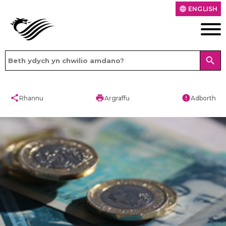
ENGLISH
language
search
share
print
error
Rhannu
Argraffu
Adborth