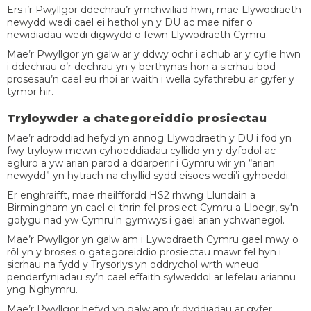
Ers i’r Pwyllgor ddechrau’r ymchwiliad hwn, mae Llywodraeth
newydd wedi cael ei hethol yn y DU ac mae nifer o
newidiadau wedi digwydd o fewn Llywodraeth Cymru.
Mae’r Pwyllgor yn galw ar y ddwy ochr i achub ar y cyfle hwn
i ddechrau o’r dechrau yn y berthynas hon a sicrhau bod
prosesau’n cael eu rhoi ar waith i wella cyfathrebu ar gyfer y
tymor hir.
Tryloywder a chategoreiddio prosiectau
Mae’r adroddiad hefyd yn annog Llywodraeth y DU i fod yn
fwy tryloyw mewn cyhoeddiadau cyllido yn y dyfodol ac
egluro a yw arian parod a ddarperir i Gymru wir yn “arian
newydd” yn hytrach na chyllid sydd eisoes wedi’i gyhoeddi.
Er enghraifft, mae rheilffordd HS2 rhwng Llundain a
Birmingham yn cael ei thrin fel prosiect Cymru a Lloegr, sy'n
golygu nad yw Cymru'n gymwys i gael arian ychwanegol.
Mae’r Pwyllgor yn galw am i Lywodraeth Cymru gael mwy o
rôl yn y broses o gategoreiddio prosiectau mawr fel hyn i
sicrhau na fydd y Trysorlys yn oddrychol wrth wneud
penderfyniadau sy’n cael effaith sylweddol ar lefelau ariannu
yng Nghymru.
Mae’r Pwyllgor hefyd yn galw am i’r dyddiadau ar gyfer