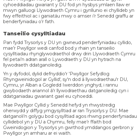
cyhoeddiadau gwariant y DU fod yn hysbys ymlaen llaw er
mwyn galluogi Llywodraeth Cymru i gynllunio ei chyllideb yn
fwy effeithiol ac i ganiatáu mwy o amser i’r Senedd graffu ar
benderfyniadau o’r fath.
Tanseilio cysylltiadau
Pan fydd Trysorlys y DU yn gwneud penderfyniadau cyllido,
mae’r Pwyllgor wedi canfod bod y rhain yn tanseilio
cysylltiadau rhynglywodraethol drwy drin Llywodraeth Cymru
fel petai’n adran arall o Lywodraeth y DU yn hytrach na
llywodraeth ddatganoledig.
Yn y dyfodol, dylid defnyddio'r 'Pwyllgor Sefydlog
Rhyngweinidogol ar Gyllid', sy'n dod â llywodraethau'r DU,
Cymru, yr Alban a Gogledd Iwerddon ynghyd, i rannu
gwybodaeth ariannol â'r llywodraethau datganoledig cyn i
ddatganiadau gwariant gael eu cyhoeddi.
Mae Pwyllgor Cyllid y Senedd hefyd yn rhwystredig
oherwydd y diffyg ymgysylltiad ar ran Trysorlys y DU. Mae
datganoli’n golygu bod cysylltiad agos rhwng penderfyniadau
cyllidebol yn y DU a Chymru, felly mae’r ffaith bod
Gweinidogion y Trysorlys yn gwrthod ymddangos gerbron y
Pwyllgor yn amharu ar ei waith.