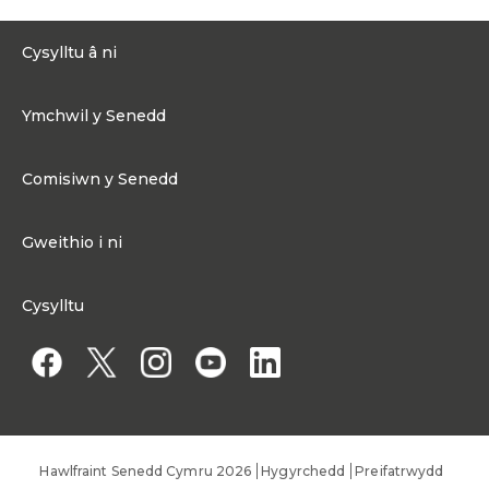
Cysylltu â ni
0300 200 6565
Ymchwil y Senedd
Cysylltu@senedd.cymru
Hafan Ymchwil y Senedd
Cysylltu â Senedd Cymru
Comisiwn y Senedd
Erthyglau Ymchwil
Adnoddau Cyfryngau
Ynghylch Comisiwn y Senedd
Gweithio i ni
Strwythur Sefydliad a Chyfrifoldebau
Gweithio i ni
Fframwaith Llywodraethu Corfforaethol y Comisiwn
Cysylltu
Gweithio i Gomisiwn y Senedd
Mynediad at wybodaeth
Gweithio i Aelod o'r Senedd
Penodiadau Cyhoeddus
Hawlfraint Senedd Cymru 2026
Hygyrchedd
Preifatrwydd