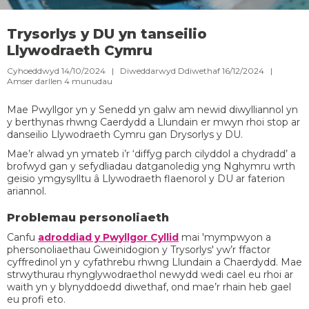
Trysorlys y DU yn tanseilio
Llywodraeth Cymru
Cyhoeddwyd 14/10/2024 | Diweddarwyd Ddiwethaf 16/12/2024 |
Amser darllen
4
munudau
Mae Pwyllgor yn y Senedd yn galw am newid diwylliannol yn
y berthynas rhwng Caerdydd a Llundain er mwyn rhoi stop ar
danseilio Llywodraeth Cymru gan Drysorlys y DU.
Mae’r alwad yn ymateb i’r ‘diffyg parch cilyddol a chydradd’ a
brofwyd gan y sefydliadau datganoledig yng Nghymru wrth
geisio ymgysylltu â Llywodraeth flaenorol y DU ar faterion
ariannol.
Problemau personoliaeth
Canfu
adroddiad y Pwyllgor Cyllid
mai 'mympwyon a
phersonoliaethau Gweinidogion y Trysorlys' yw’r ffactor
cyffredinol yn y cyfathrebu rhwng Llundain a Chaerdydd. Mae
strwythurau rhynglywodraethol newydd wedi cael eu rhoi ar
waith yn y blynyddoedd diwethaf, ond mae’r rhain heb gael
eu profi eto.