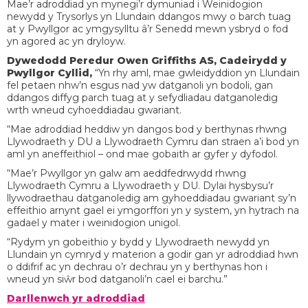
Mae’r adroddiad yn mynegi’r dymuniad i Weinidogion
newydd y Trysorlys yn Llundain ddangos mwy o barch tuag
at y Pwyllgor ac ymgysylltu â’r Senedd mewn ysbryd o fod
yn agored ac yn dryloyw.
Dywedodd Peredur Owen Griffiths AS, Cadeirydd y
Pwyllgor Cyllid,
“Yn rhy aml, mae gwleidyddion yn Llundain
fel petaen nhw’n esgus nad yw datganoli yn bodoli, gan
ddangos diffyg parch tuag at y sefydliadau datganoledig
wrth wneud cyhoeddiadau gwariant.
“Mae adroddiad heddiw yn dangos bod y berthynas rhwng
Llywodraeth y DU a Llywodraeth Cymru dan straen a’i bod yn
aml yn aneffeithiol – ond mae gobaith ar gyfer y dyfodol.
“Mae’r Pwyllgor yn galw am aeddfedrwydd rhwng
Llywodraeth Cymru a Llywodraeth y DU. Dylai hysbysu’r
llywodraethau datganoledig am gyhoeddiadau gwariant sy’n
effeithio arnynt gael ei ymgorffori yn y system, yn hytrach na
gadael y mater i weinidogion unigol.
“Rydym yn gobeithio y bydd y Llywodraeth newydd yn
Llundain yn cymryd y materion a godir gan yr adroddiad hwn
o ddifrif ac yn dechrau o’r dechrau yn y berthynas hon i
wneud yn siŵr bod datganoli’n cael ei barchu.”
Darllenwch yr adroddiad