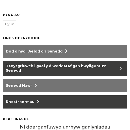
PYNCIAU
Cyllid
LINCS DEFNYDDIOL
chevron_right
Dod o hyd i Aelod o'r Senedd
Tanysgrifiwch i gael y diweddaraf gan bwyllgorau'r
chevron_right
Senedd
chevron_right
Senedd Nawr
chevron_right
Rhestr termau
PERTHNASOL
Ni ddarganfuwyd unrhyw ganlyniadau