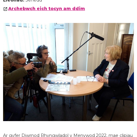
Lleoliad:
Senedd
Archebwch eich tocyn am ddim
Ar gyfer Diwrnod Rhyngwladol y Menywod 2022, mae clipiau