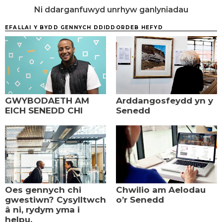
Ni ddarganfuwyd unrhyw ganlyniadau
EFALLAI Y BYDD GENNYCH DDIDDORDEB HEFYD
GWYBODAETH AM
Arddangosfeydd yn y
EICH SENEDD CHI
Senedd
Oes gennych chi
Chwilio am Aelodau
gwestiwn? Cysylltwch
o’r Senedd
â ni, rydym yma i
helpu.