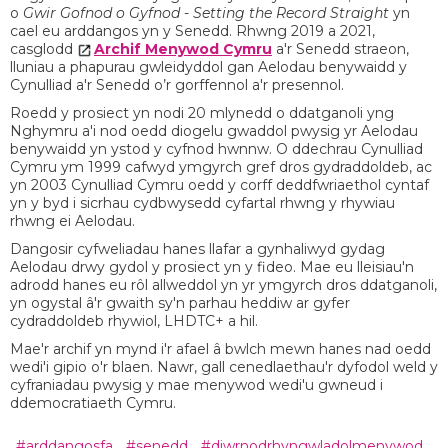
o
Gwir Gofnod o Gyfnod - Setting the Record Straight
yn
cael eu arddangos yn y Senedd. Rhwng 2019 a 2021,
casglodd
Archif Menywod Cymru
a'r Senedd straeon,
lluniau a phapurau gwleidyddol gan Aelodau benywaidd y
Cynulliad a'r Senedd o’r gorffennol a'r presennol.
Roedd y prosiect yn nodi 20 mlynedd o ddatganoli yng
Nghymru a'i nod oedd diogelu gwaddol pwysig yr Aelodau
benywaidd yn ystod y cyfnod hwnnw. O ddechrau Cynulliad
Cymru ym 1999 cafwyd ymgyrch gref dros gydraddoldeb, ac
yn 2003 Cynulliad Cymru oedd y corff deddfwriaethol cyntaf
yn y byd i sicrhau cydbwysedd cyfartal rhwng y rhywiau
rhwng ei Aelodau.
Dangosir cyfweliadau hanes llafar a gynhaliwyd gydag
Aelodau drwy gydol y prosiect yn y fideo. Mae eu lleisiau'n
adrodd hanes eu rôl allweddol yn yr ymgyrch dros ddatganoli,
yn ogystal â'r gwaith sy'n parhau heddiw ar gyfer
cydraddoldeb rhywiol, LHDTC+ a hil.
Mae'r archif yn mynd i'r afael â bwlch mewn hanes nad oedd
wedi'i gipio o'r blaen. Nawr, gall cenedlaethau'r dyfodol weld y
cyfraniadau pwysig y mae menywod wedi'u gwneud i
ddemocratiaeth Cymru.
#arddangosfa
#senedd
#diwrnodrhyngwladolmenywod