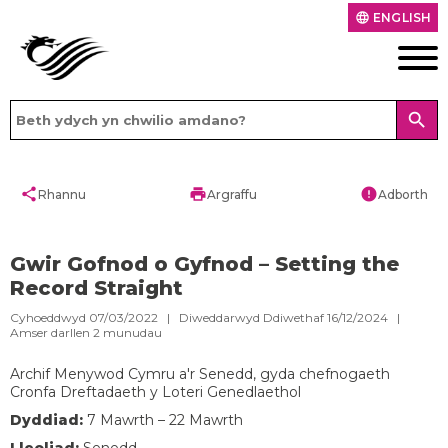
ENGLISH
language
search
share
print
error
Rhannu
Argraffu
Adborth
Gwir Gofnod o Gyfnod – Setting the
Record Straight
Cyhoeddwyd 07/03/2022 | Diweddarwyd Ddiwethaf 16/12/2024 |
Amser darllen
2
munudau
Archif Menywod Cymru a'r Senedd, gyda chefnogaeth
Cronfa Dreftadaeth y Loteri Genedlaethol
Dyddiad:
7 Mawrth – 22 Mawrth