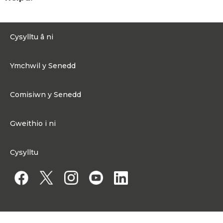
Cysylltu â ni
0300 200 6565
Ymchwil y Senedd
Cysylltu@senedd.cymru
Hafan Ymchwil y Senedd
Cysylltu â Senedd Cymru
Comisiwn y Senedd
Erthyglau Ymchwil
Adnoddau Cyfryngau
Ynghylch Comisiwn y Senedd
Gweithio i ni
Strwythur Sefydliad a Chyfrifoldebau
Gweithio i ni
Fframwaith Llywodraethu Corfforaethol y Comisiwn
Cysylltu
Gweithio i Gomisiwn y Senedd
Mynediad at wybodaeth
Gweithio i Aelod o'r Senedd
Penodiadau Cyhoeddus