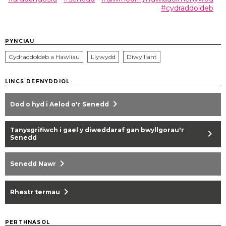
#cydraddoldeb
PYNCIAU
Cydraddoldeb a Hawliau
Llywydd
Diwylliant
LINCS DEFNYDDIOL
chevron_right
Dod o hyd i Aelod o'r Senedd
Tanysgrifiwch i gael y diweddaraf gan bwyllgorau'r
chevron_right
Senedd
chevron_right
Senedd Nawr
chevron_right
Rhestr termau
PERTHNASOL