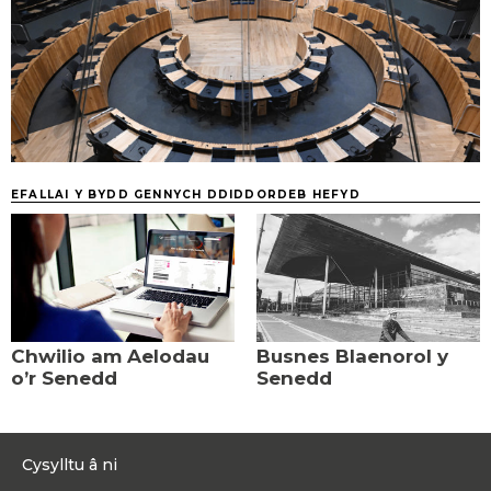
EFALLAI Y BYDD GENNYCH DDIDDORDEB HEFYD
Chwilio am Aelodau
Busnes Blaenorol y
o’r Senedd
Senedd
Cysylltu â ni