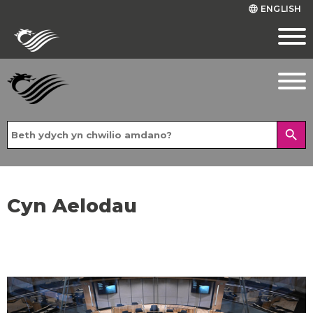
ENGLISH
language
search
Cyn Aelodau