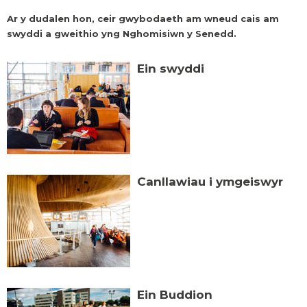
Ar y dudalen hon, ceir gwybodaeth am wneud cais am
swyddi a gweithio yng Nghomisiwn y Senedd.
Ein swyddi
Canllawiau i ymgeiswyr
Ein Buddion