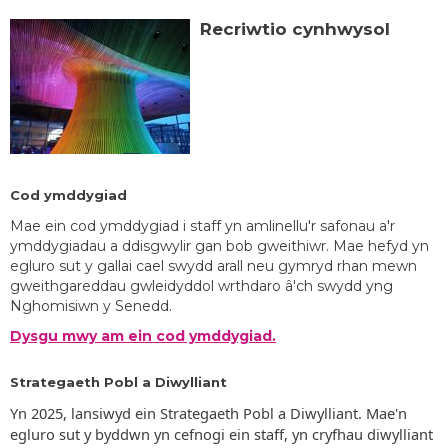
Recriwtio cynhwysol
Cod ymddygiad
Mae ein cod ymddygiad i staff yn amlinellu'r safonau a'r
ymddygiadau a ddisgwylir gan bob gweithiwr. Mae hefyd yn
egluro sut y gallai cael swydd arall neu gymryd rhan mewn
gweithgareddau gwleidyddol wrthdaro â'ch swydd yng
Nghomisiwn y Senedd.
Dysgu mwy am ein cod ymddygiad.
Strategaeth Pobl a Diwylliant
Yn 2025, lansiwyd ein Strategaeth Pobl a Diwylliant. Mae'n
egluro sut y byddwn yn cefnogi ein staff, yn cryfhau diwylliant