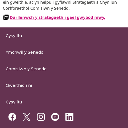
ein gweithle, ac yn helpu i gyflawni Strategaeth a Chynllun
Corfforaethol Comisiwn y Senedd.
Darllenwch y strategaeth i gael gwybod mwy.
Cysylltu
0300 200 6565
Ymchwil y Senedd
cysylltu@senedd.cymru
Hafan Ymchwil y Senedd
Cysylltu â Senedd Cymru
Comisiwn y Senedd
Erthygil Ymchwil
Adnoddau Cyfryngau
Amdan Comisiwn y Senedd
Gweithio i ni
Strwythur Sefydliad a Chyfrifoldebau
Gweithio i ni
Fframwaith Llywodraethu Corfforaethol y Comisiwn
Cysylltu
Gweithio i Gomisiwn y Senedd
Mynediad at wybodaeth
Gweithio i Aelod Senedd
Penodiadau Cyhoeddus