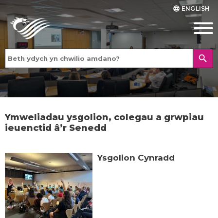
ENGLISH
language
search
Ymweliadau ysgolion, colegau a grwpiau
ieuenctid â’r Senedd
Ysgolion Cynradd