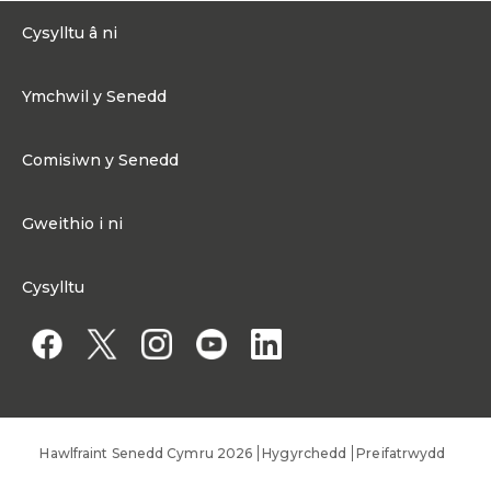
Cysylltu â ni
0300 200 6565
Ymchwil y Senedd
Cysylltu@senedd.cymru
Hafan Ymchwil y Senedd
Cysylltu â Senedd Cymru
Comisiwn y Senedd
Erthyglau Ymchwil
Adnoddau Cyfryngau
Ynghylch Comisiwn y Senedd
Gweithio i ni
Strwythur Sefydliad a Chyfrifoldebau
Gweithio i ni
Fframwaith Llywodraethu Corfforaethol y Comisiwn
Cysylltu
Gweithio i Gomisiwn y Senedd
Mynediad at wybodaeth
Gweithio i Aelod o'r Senedd
Penodiadau Cyhoeddus
Hawlfraint Senedd Cymru 2026
Hygyrchedd
Preifatrwydd