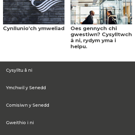
Cynllunio'ch ymweliad
Oes gennych chi
gwestiwn? Cysylltwch
â ni, rydym yma i
helpu.
Cysylltu â ni
0300 200 6565
Ymchwil y Senedd
Cysylltu@senedd.cymru
Hafan Ymchwil y Senedd
Cysylltu â Senedd Cymru
Comisiwn y Senedd
Erthyglau Ymchwil
Adnoddau Cyfryngau
Ynghylch Comisiwn y Senedd
Gweithio i ni
Strwythur Sefydliad a Chyfrifoldebau
Gweithio i ni