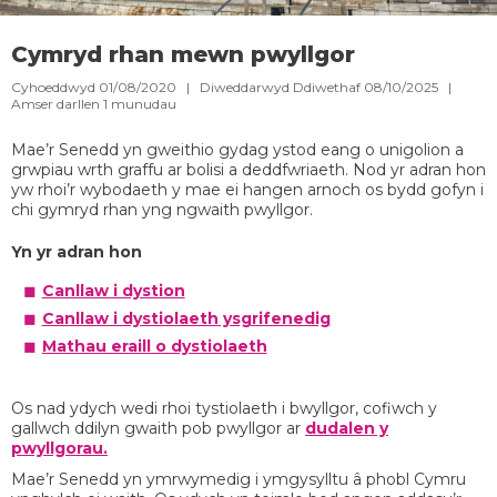
Cymryd rhan mewn pwyllgor
Cyhoeddwyd 01/08/2020 | Diweddarwyd Ddiwethaf 08/10/2025 |
Amser darllen
1
munudau
Mae’r Senedd yn gweithio gydag ystod eang o unigolion a
grwpiau wrth graffu ar bolisi a deddfwriaeth. Nod yr adran hon
yw rhoi’r wybodaeth y mae ei hangen arnoch os bydd gofyn i
chi gymryd rhan yng ngwaith pwyllgor.
Yn yr adran hon​
Canllaw i dystion
Canllaw i dystiolaeth ysgrifenedig
Mathau eraill o dystiolaeth
Os nad ydych wedi rhoi tystiolaeth i bwyllgor, cofiwch y
gallwch ddilyn gwaith pob pwyllgor ar
dudalen y
pwyllgorau.
Mae’r Senedd yn ymrwymedig i ymgysylltu â phobl Cymru