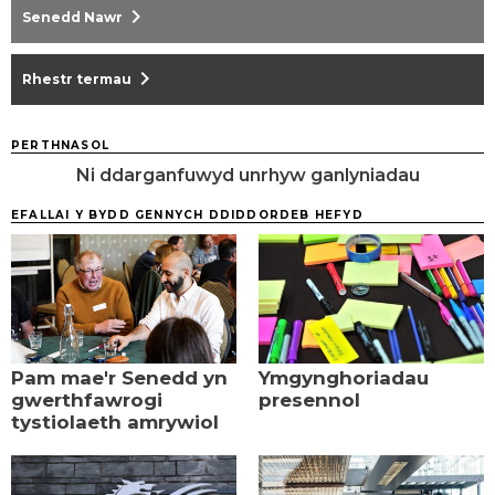
chevron_right
Senedd Nawr
chevron_right
Rhestr termau
PERTHNASOL
Ni ddarganfuwyd unrhyw ganlyniadau
EFALLAI Y BYDD GENNYCH DDIDDORDEB HEFYD
Pam mae'r Senedd yn
Ymgynghoriadau
gwerthfawrogi
presennol
tystiolaeth amrywiol