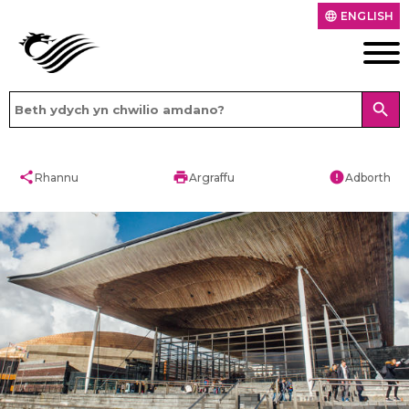
ENGLISH
language
search
share
print
error
Rhannu
Argraffu
Adborth