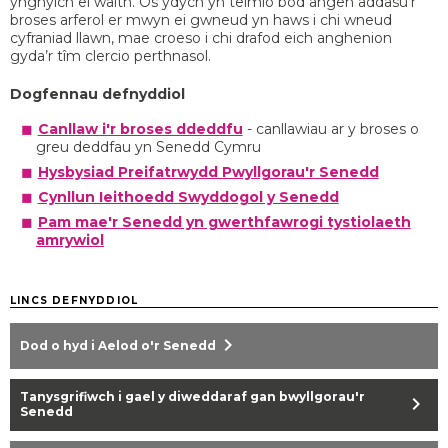
ynghylch ei waith. Os ydych yn teimlo bod angen addasu’r
broses arferol er mwyn ei gwneud yn haws i chi wneud
cyfraniad llawn, mae croeso i chi drafod eich anghenion
gyda’r tîm clercio perthnasol.​
Dogfennau defnyddiol
Canllaw i'r broses ddeddfu
- canllawiau ar y broses o
greu deddfau yn Senedd Cymru
Hysbysiad Preifatrwydd Pwyllgorau'r Senedd
Cynllun Ieithoedd Swyddogol y Senedd
Pam mae'r Senedd yn gwerthfawrogi tystiolaeth
amrywiol
LINCS DEFNYDDIOL
chevron_right
Dod o hyd i Aelod o'r Senedd
Tanysgrifiwch i gael y diweddaraf gan bwyllgorau'r
chevron_right
Senedd