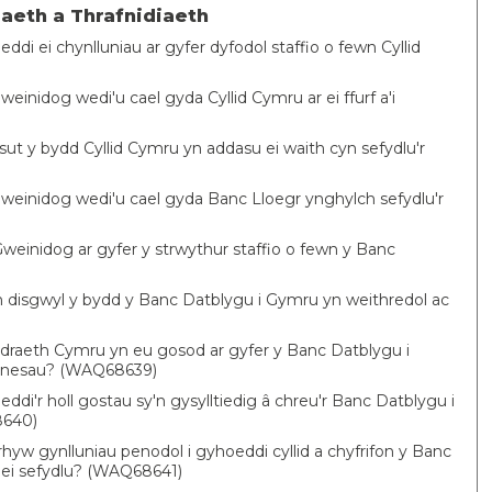
aeth a Thrafnidiaeth
di ei chynlluniau ar gyfer dyfodol staffio o fewn Cyllid
einidog wedi'u cael gyda Cyllid Cymru ar ei ffurf a'i
sut y bydd Cyllid Cymru yn addasu ei waith cyn sefydlu'r
weinidog wedi'u cael gyda Banc Lloegr ynghylch sefydlu'r
weinidog ar gyfer y strwythur staffio o fewn y Banc
 disgwyl y bydd y Banc Datblygu i Gymru yn weithredol ac
draeth Cymru yn eu gosod ar gyfer y Banc Datblygu i
usnesau? (WAQ68639)
ddi'r holl gostau sy'n gysylltiedig â chreu'r Banc Datblygu i
8640)
yw gynlluniau penodol i gyhoeddi cyllid a chyfrifon y Banc
f ei sefydlu? (WAQ68641)