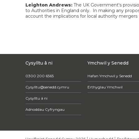
Leighton Andrews:
The UK Government's provision
to Authorities in England only. In making any propos
account the implications for local authority mergers
Cysylltu â ni
Ymchwil y Senedd
0300 200 6565
Hafan Ymchwil y Senedd
Cysylltu@senedd.cymru
Erthyglau Ymchwil
Cysylltu â ni
Adnoddau Cyfryngau