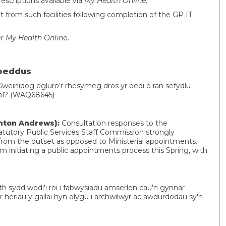
scriptions available via
My Health Online
.
efit from such facilities following completion of the GP IT
er
My Health Onlin
e.
hoeddus
Gweinidog egluro'r rhesymeg dros yr oedi o ran sefydlu
ol? (WAQ68645)
hton Andrews):
Consultation responses to the
tutory Public Services Staff Commission strongly
rom the outset as opposed to Ministerial appointments.
 initiating a public appointments process this Spring, with
th sydd wedi'i roi i fabwysiadu amserlen cau'n gynnar
'r heriau y gallai hyn olygu i archwilwyr ac awdurdodau sy'n