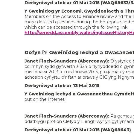
Derbyniwyd ateb ar 01 Mai 2015 (WAQ68633/34
Y Gweinidog yr Economi, Gwyddoniaeth a Thra
Members on the Access to Finance review and the 
more detailed questions during the Enterprise and B
which can be accessed through the following link:
http://senedd.assembly.wales/mgIssueHistoryH
Gofyn i'r Gweinidog Iechyd a Gwasanae
Janet Finch-Saunders (Aberconwy):
O ystyried 
colli'r hyn sydd gyfwerth â 324 o flynyddoedd o gyn
mis Ionawr 2013 a mis Ionawr 2015, pa gamau y mae 
achosion cyflyrau o'r fath ar draws y GIG yng Ngh
Derbyniwyd ateb ar 13 Mai 2015
Y Gweinidog Iechyd a Gwasanaethau Cymdeit
put on the internet.
Janet Finch-Saunders (Aberconwy):
Pa gamau y
ddatblygu profion Clefyd y Llengfilwyr yn gyflymach
Derbyniwyd ateb ar 01 Mai 2015
(WAQ68643)