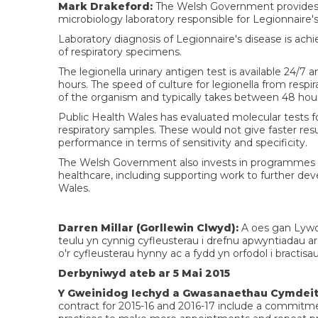
Mark Drakeford:
The Welsh Government provides f
microbiology laboratory responsible for Legionnaire's
Laboratory diagnosis of Legionnaire's disease is achie
of respiratory specimens.
The legionella urinary antigen test is available 24/
hours. The speed of culture for legionella from resp
of the organism and typically takes between 48 hour
Public Health Wales has evaluated molecular tests for
respiratory samples. These would not give faster resu
performance in terms of sensitivity and specificity.
The Welsh Government also invests in programmes 
healthcare, including supporting work to further de
Wales.
Darren Millar (Gorllewin Clwyd):
A oes gan Lywo
teulu yn cynnig cyfleusterau i drefnu apwyntiadau ar-l
o'r cyfleusterau hynny ac a fydd yn orfodol i bra
Derbyniwyd ateb ar 5 Mai 2015
Y Gweinidog Iechyd a Gwasanaethau Cymdeit
contract for 2015-16 and 2016-17 include a commitme