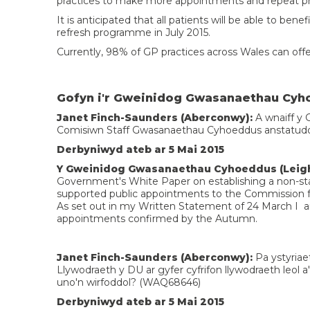
practices to make more appointments and repeat pre
It is anticipated that all patients will be able to ben
refresh programme in July 2015.
Currently, 98% of GP practices across Wales can off
Gofyn i'r Gweinidog Gwasanaethau Cy
Janet Finch-Saunders (Aberconwy):
A wnaiff y 
Comisiwn Staff Gwasanaethau Cyhoeddus anstatud
Derbyniwyd ateb ar 5 Mai 2015
Y Gweinidog Gwasanaethau Cyhoeddus (Leig
Government's White Paper on establishing a non-sta
supported public appointments to the Commission f
As set out in my Written Statement of 24 March I am
appointments confirmed by the Autumn.
Janet Finch-Saunders (Aberconwy):
Pa ystyriae
Llywodraeth y DU ar gyfer cyfrifon llywodraeth leol a
uno'n wirfoddol? (WAQ68646)
Derbyniwyd ateb ar 5 Mai 2015