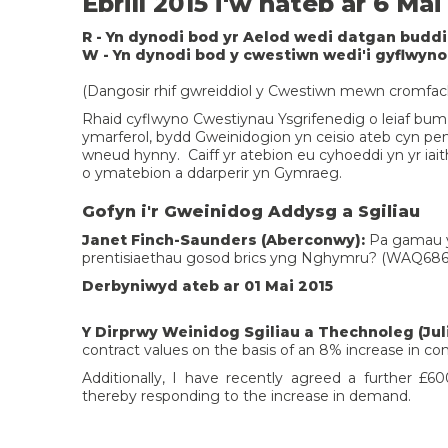
Ebrill 2015 i'w hateb ar 6 Mai
R - Yn dynodi bod yr Aelod wedi datgan buddi
W - Yn dynodi bod y cwestiwn wedi'i gyflwyn
(Dangosir rhif gwreiddiol y Cwestiwn mewn cromfac
Rhaid cyflwyno Cwestiynau Ysgrifenedig o leiaf bum 
ymarferol, bydd Gweinidogion yn ceisio ateb cyn pen
wneud hynny. Caiff yr atebion eu cyhoeddi yn yr iait
o ymatebion a ddarperir yn Gymraeg.
Gofyn i'r Gweinidog Addysg a Sgiliau
Janet Finch-Saunders (Aberconwy):
Pa gamau y
prentisiaethau gosod brics yng Nghymru? (WAQ686
Derbyniwyd ateb ar 01 Mai 2015
Y Dirprwy Weinidog Sgiliau a Thechnoleg (Jul
contract values on the basis of an 8% increase in con
Additionally, I have recently agreed a further £6
thereby responding to the increase in demand.