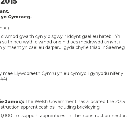
 2015
ant.
o yn Gymraeg.
hau)
diwrnod gwaith cyn y disgwylir iddynt gael eu hateb. Yn
 saith neu wyth diwrnod ond nid oes rheidrwydd arnynt i
h y maent yn cael eu darparu, gyda chyfieithiad i'r Saesneg
 mae Llywodraeth Cymru yn eu cymryd i gynyddu nifer y
44)
ie James):
The Welsh Government has allocated the 2015
struction apprenticeships, including bricklaying.
00,000 to support apprentices in the construction sector,