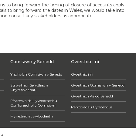
s to bring forward the timing of closure of accounts apply
als to bring forward the dates in Wales, we would take into
 and consult key stakeholders as appropriate.
Comisiwn y Senedd
Gweithio i ni
Ynghylch Comisiwn y Senedd
Gweithio i ni
Strwythur Sefydliad a
Gweithio i Gomisiwn y Senedd
Chyfrifoldebau
Gweithio i Aelod Senedd
Fframwaith Llywodraethu
Corfforaethol y Comisiwn
Penodiadau Cyhoeddus
Mynediad at wybodaeth