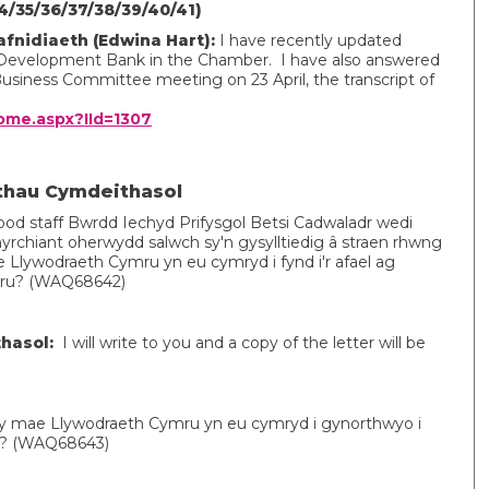
/35/36/37/38/39/40/41)
fnidiaeth (Edwina Hart):
I have recently updated
Development Bank in the Chamber. I have also answered
usiness Committee meeting on 23 April, the transcript of
ome.aspx?IId=1307
thau Cymdeithasol
bod staff Bwrdd Iechyd Prifysgol Betsi Cadwaladr wedi
hyrchiant oherwydd salwch sy'n gysylltiedig â straen rhwng
Llywodraeth Cymru yn eu cymryd i fynd i'r afael ag
ymru? (WAQ68642)
hasol:
I will write to you and a copy of the letter will be
 mae Llywodraeth Cymru yn eu cymryd i gynorthwyo i
?
(WAQ68643)