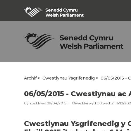
Archif
Cwestiynau Ysgrifenedig
06/05/2015 - C
06/05/2015 - Cwestiynau ac 
Cyhoeddwyd 29/04/2015 | Diweddarwyd Ddiwethaf 16/12/20
Cwestiynau Ysgrifenedig y C