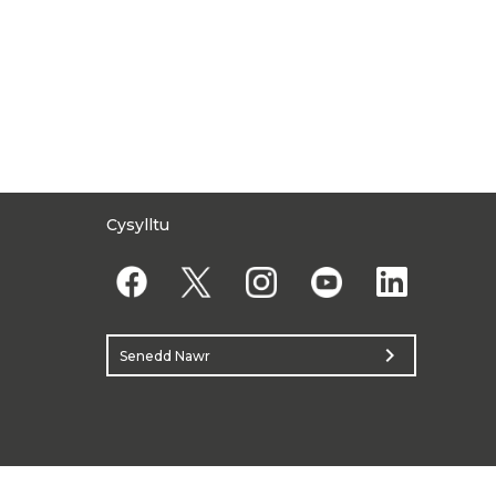
Cysylltu
chevron_right
Senedd Nawr