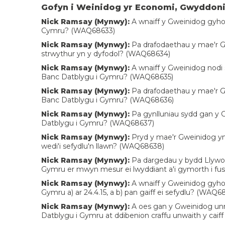
Gofyn i Weinidog yr Economi, Gwyddoni
Nick Ramsay (Mynwy):
A wnaiff y Gweinidog gyhoed
Cymru? (WAQ68633)
Nick Ramsay (Mynwy):
Pa drafodaethau y mae'r Gw
strwythur yn y dyfodol? (WAQ68634)
Nick Ramsay (Mynwy):
A wnaiff y Gweinidog nodi 
Banc Datblygu i Gymru? (WAQ68635)
Nick Ramsay (Mynwy):
Pa drafodaethau y mae'r G
Banc Datblygu i Gymru? (WAQ68636)
Nick Ramsay (Mynwy):
Pa gynlluniau sydd gan y G
Datblygu i Gymru? (WAQ68637)
Nick Ramsay (Mynwy):
Pryd y mae'r Gweinidog yn
wedi'i sefydlu'n llawn? (WAQ68638)
Nick Ramsay (Mynwy):
Pa dargedau y bydd Llywo
Gymru er mwyn mesur ei lwyddiant a'i gymorth i f
Nick Ramsay (Mynwy):
A wnaiff y Gweinidog gyhoe
Gymru a) ar 24.4.15, a b) pan gaiff ei sefydlu? (WAQ6
Nick Ramsay (Mynwy):
A oes gan y Gweinidog unrh
Datblygu i Gymru at ddibenion craffu unwaith y caif