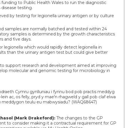
unding to Public Health Wales to run the diagnostic
 disease testing.
ved by testing for legionella urinary antigen or by culture
7 and samples are normally batched and tested within 24
iratory samples is determined by the growth characteristics
s and five days.
 legionella which would rapidly detect legionella in
lts than the urinary antigen test but could give better
to support research and development aimed at improving
velop molecular and genomic testing for microbiology in
draeth Cymru gynlluniau i fynnu bod pob practis meddyg
ein ac, os felly, pryd y mae'n rhagweld y gall pob claf elwa
ctisau meddygon teulu eu mabwysiadu? (WAQ68647)
hasol (Mark Drakeford):
The changes to the GP
nt to consider making it a contractual requirement for GP