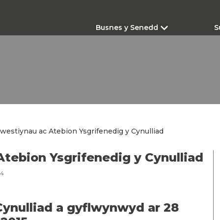
Busnes y Senedd
S
westiynau ac Atebion Ysgrifenedig y Cynulliad
Atebion Ysgrifenedig y Cynulliad
24
ynulliad a gyflwynwyd ar 28