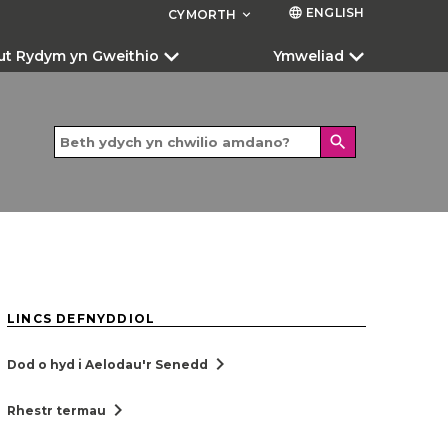
ENGLISH
language
CYMORTH
keyboard_arrow_down
ut Rydym yn Gweithio
Ymweliad
search
LINCS DEFNYDDIOL
chevron_right
Dod o hyd i Aelodau'r Senedd
chevron_right
Rhestr termau