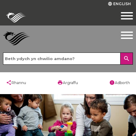
ENGLISH
language
search
share
print
error
Rhannu
Argraffu
Adborth