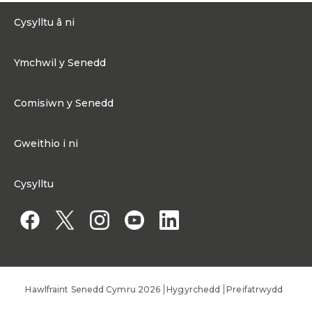
Cysylltu â ni
0300 200 6565
Ymchwil y Senedd
Cysylltu@senedd.cymru
Hafan Ymchwil y Senedd
Cysylltu â ni
Comisiwn y Senedd
Erthyglau Ymchwil
Adnoddau Cyfryngau
Ynghylch Comisiwn y Senedd
Gweithio i ni
Strwythur Sefydliad a Chyfrifoldebau
Gweithio i ni
Fframwaith Llywodraethu Corfforaethol y Comisiwn
Cysylltu
Gweithio i Gomisiwn y Senedd
Mynediad at wybodaeth
Gweithio i Aelod Senedd
Penodiadau Cyhoeddus
Hawlfraint Senedd Cymru 2026
Hygyrchedd
Preifatrwydd