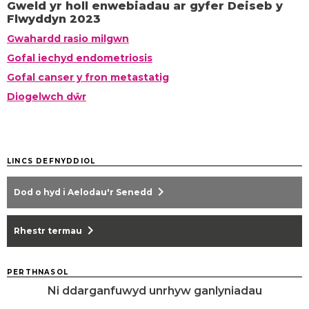
Gweld yr holl enwebiadau ar gyfer Deiseb y
Flwyddyn 2023
Gwahardd rasio milgwn
Gofal iechyd endometriosis
Gofal canser y fron metastatig
Diogelwch dŵr
LINCS DEFNYDDIOL
chevron_right
Dod o hyd i Aelodau'r Senedd
chevron_right
Rhestr termau
PERTHNASOL
Ni ddarganfuwyd unrhyw ganlyniadau