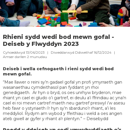
Rhieni sydd wedi bod mewn gofal -
Deiseb y Flwyddyn 2023
Cyhoeddwyd 13/06/2023 | Diweddarwyd Ddiwethaf 16/12/2024 |
Amser darllen
2
munudau
Deiseb i wella cefnogaeth i rieni sydd wedi bod
mewn gofal.
“Mae llawer o reini sy’n gadael gofal yn profi ymyrraeth gan
wasanaethau cymdeithasol pan fyddant yn rhoi
genedigaeth. Ar hyn o bryd, os oes unrhyw bryderon, mae
rhiant yn cael ei gludo o’i gartref, ei deulu a’i ffrindiau ac yna’n
cael ei roi mewn cartref maeth neu gartref preswyl i’w asesu
heb fawr o ystyriaeth i’r hyn sy’n sbarduno’r rhiant, a’i les
meddyliol. Rydym am wybod y ffeithiau i weld a oes angen
ateb gwell ar gyfer y rhiant a'r plentyn.” – Deisebydd
Roedd y ddeiseb yn codi ymwybyddiaeth o’r