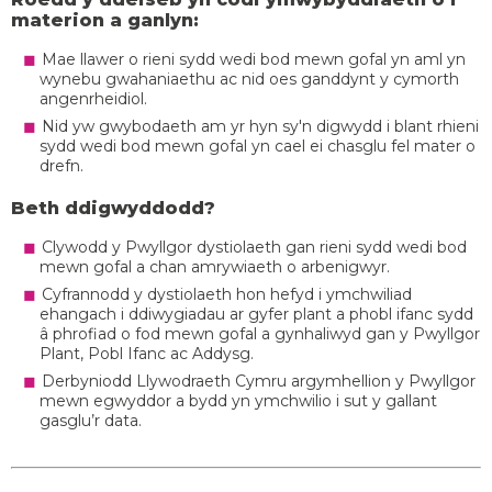
materion a ganlyn:
Mae llawer o rieni sydd wedi bod mewn gofal yn aml yn
wynebu gwahaniaethu ac nid oes ganddynt y cymorth
angenrheidiol.
Nid yw gwybodaeth am yr hyn sy'n digwydd i blant rhieni
sydd wedi bod mewn gofal yn cael ei chasglu fel mater o
drefn.
Beth ddigwyddodd?
Clywodd y Pwyllgor dystiolaeth gan rieni sydd wedi bod
mewn gofal a chan amrywiaeth o arbenigwyr.
Cyfrannodd y dystiolaeth hon hefyd i ymchwiliad
ehangach i ddiwygiadau ar gyfer plant a phobl ifanc sydd
â phrofiad o fod mewn gofal a gynhaliwyd gan y Pwyllgor
Plant, Pobl Ifanc ac Addysg.
Derbyniodd Llywodraeth Cymru argymhellion y Pwyllgor
mewn egwyddor a bydd yn ymchwilio i sut y gallant
gasglu’r data.