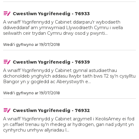
Cwestiwn Ysgrifenedig - 76933
A wnaiff Ysgrifennydd y Cabinet ddarparu'r wybodaeth
ddiweddaraf am ymrwymiad Llywodraeth Cymru i wella
seilwaith ceir trydan Cymru drwy osod y pwynti...
Wedi'i gyflwyno ar 19/07/2018
Cwestiwn Ysgrifenedig - 76939
A wnaiff Ysgrifennydd y Cabinet gynnal astudiaethau
dichonoldeb ynghylch addasu llwybr taith bws T2 sy’n cysylltu
Bangor yn y gogledd ac Aberystwyth e...
Wedi'i gyflwyno ar 19/07/2018
Cwestiwn Ysgrifenedig - 76932
A wnaiff Ysgrifennydd y Cabinet argymell i KeolisAmey ei fod
yn caffael trenau sy'n rhedeg ar hydrogen, gan nad ydynt yn
cynhyrchu unrhyw allyriadau l...