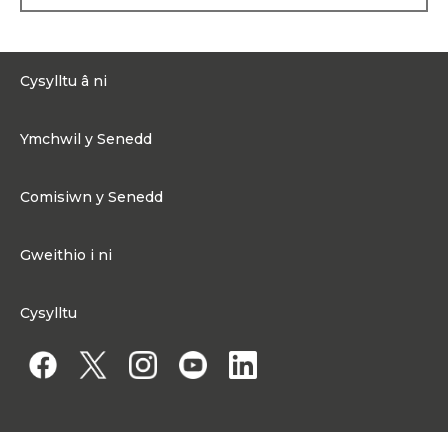
Cafodd Simon ei ethol i D
ŷ
’
r
Cyffredin fel yr Aelod
Seneddol dros Geredigion
yn 2000 a 2001, gan ddod
yn aelod o'r Pwyllgor
Cysylltu â ni
Archwilio Amgylcheddol.
0300 200 6565
Ar ôl colli ei sedd, daeth yn
Ymchwil y Senedd
rheolwr datblygu gyda
Cysylltu@senedd.cymru
Technium yn sir Benfro. Yna,
Hafan Ymchwil y Senedd
daeth yn uwch-gynghorwr
Cysylltu â Senedd Cymru
arbennig i Lywodraeth
Comisiwn y Senedd
Erthyglau Ymchwil
Cymru, yn cynghori’r
Adnoddau Cyfryngau
Dirprwy Brif Weinidog a
Ynghylch Comisiwn y Senedd
Gweinidogion eraill ym
Gweithio i ni
Mhlaid Cymru.
Strwythur Sefydliad a Chyfrifoldebau
Gweithio i ni
Cafodd ei ethol i Gynulliad
Fframwaith Llywodraethu Corfforaethol y Comisiwn
Cysylltu
Cenedlaethol Cymru yn
Gweithio i Gomisiwn y Senedd
2011 ac eto yn 2016.
Mynediad at wybodaeth
Gweithio i Aelod o'r Senedd
Penodiadau Cyhoeddus