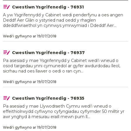
Cwestiwn Ysgrifenedig - 76931
A yw Ysgrifennydd y Cabinet wedi penderfynu a oes angen
Deddf Aer Glân o ystyried nad oedd y rhaglen
ddeddfwriaethol yn cynnwys ymrwymiad i Ddeddf Aer...
Wedi'i gyflwyno ar 19/07/2018
Cwestiwn Ysgrifenedig - 76937
Pa asesiad y mae Ysgrifennydd y Cabinet wedi'i wneud o
osod targedau ynni cymunedol ar gyfer awdurdodau lleol,
sicrhau nad oes llawer o oedi o ran cyn...
Wedi'i gyflwyno ar 19/07/2018
Cwestiwn Ysgrifenedig - 76935
Pa asesiad y mae Llywodraeth Cymru wedi'i wneud o
effeithiolrwydd cyflwyno cyfyngiadau cyflymder 50 milltir yr
awr ynghyd â mesurau eraill mewn pum ll...
Wedi'i gyflwyno ar 19/07/2018