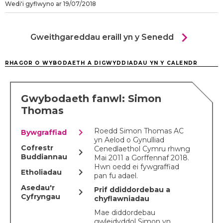
Wedi'i gyflwyno ar 19/07/2018
chevron_right
Gweithgareddau eraill yn y Senedd
RHAGOR O WYBODAETH A DIGWYDDIADAU YN Y CALENDR
Gwybodaeth fanwl: Simon
Thomas
chevron_right
Roedd Simon Thomas AC
Bywgraffiad
yn Aelod o Gynulliad
Cofrestr
Cenedlaethol Cymru rhwng
chevron_right
Buddiannau
Mai 2011 a Gorffennaf 2018.
Hwn oedd ei fywgraffiad
chevron_right
Etholiadau
pan fu adael.
Asedau'r
Prif ddiddordebau a
chevron_right
Cyfryngau
chyflawniadau
Mae diddordebau
gwleidyddol Simon yn