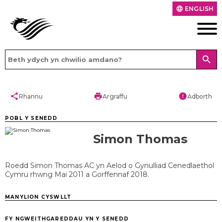
ENGLISH
language
search
share
print
error
Rhannu
Argraffu
Adborth
POBL Y SENEDD
Simon Thomas
Roedd Simon Thomas AC yn Aelod o Gynulliad Cenedlaethol
Cymru rhwng Mai 2011 a Gorffennaf 2018.
MANYLION CYSWLLT
FY NGWEITHGAREDDAU YN Y SENEDD