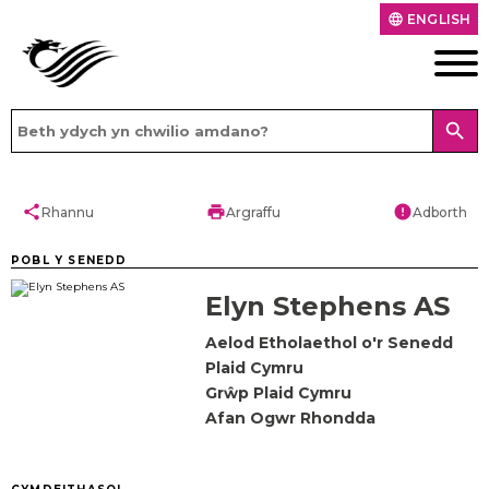
ENGLISH
language
search
share
print
error
Rhannu
Argraffu
Adborth
POBL Y SENEDD
Elyn Stephens AS
Aelod Etholaethol o'r Senedd
Plaid Cymru
Grŵp Plaid Cymru
Afan Ogwr Rhondda