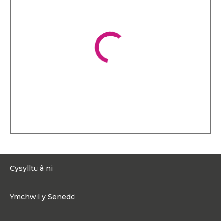
Cefnogwyd y cynllun gan
Lywodraeth Cymru fel
cynllun peilot ac fe’i
cyflwynwyd ledled Cymru
yn ddiweddarach. Mae hi’n
falch ei bod wedi helpu i droi
syniad lleol ymarferol yn
bolisi cenedlaethol sy’n
cefnogi urddas,
cydraddoldeb a llesiant i
bobl ifanc. Wrth wraidd
gwaith Elyn mae cred
mewn tegwch, cynhwysiant
a phwysigrwydd cael
gwared ar rwystrau sy’n atal
pobl rhag cyrraedd eu
potensial.
Hanes personol
Cysylltu â ni
Yn wreiddiol o Dreherbert
yn Rhondda Fawr, mae Elyn
0300 200 6565
yn parhau i fyw yno. Mae ei
Ymchwil y Senedd
gwreiddiau yn y Rhondda
Cysylltu@senedd.cymru
wedi llunio ei gwerthoedd
Hafan Ymchwil y Senedd
Cysylltu â Senedd Cymru