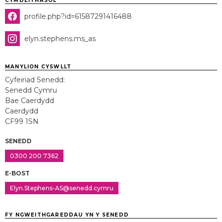
CYMDEITHASOL
profile.php?id=61587291416488
elyn.stephens.ms_as
MANYLION CYSWLLT
Cyfeiriad Senedd:
Senedd Cymru
Bae Caerdydd
Caerdydd
CF99 1SN
SENEDD
0300 200 7362
E-BOST
Elyn.Stephens-AS@senedd.cymru
FY NGWEITHGAREDDAU YN Y SENEDD