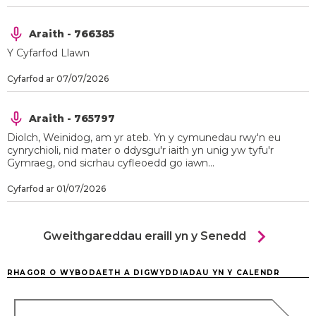
Araith - 766385
Y Cyfarfod Llawn
Cyfarfod ar 07/07/2026
Araith - 765797
Diolch, Weinidog, am yr ateb. Yn y cymunedau rwy'n eu
cynrychioli, nid mater o ddysgu'r iaith yn unig yw tyfu'r
Gymraeg, ond sicrhau cyfleoedd go iawn...
Cyfarfod ar 01/07/2026
chevron_right
Gweithgareddau eraill yn y Senedd
RHAGOR O WYBODAETH A DIGWYDDIADAU YN Y CALENDR