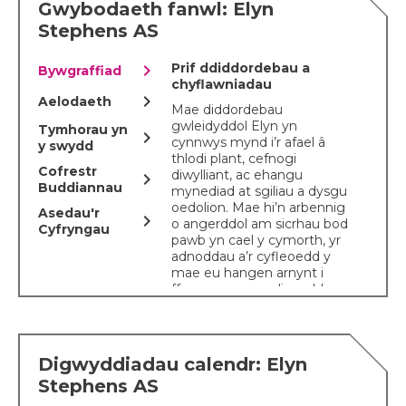
Gwybodaeth fanwl: Elyn
Stephens AS
chevron_right
Prif ddiddordebau a
Bywgraffiad
chyflawniadau
chevron_right
Aelodaeth
Mae diddordebau
gwleidyddol Elyn yn
Tymhorau yn
chevron_right
cynnwys mynd i’r afael â
y swydd
thlodi plant, cefnogi
Cofrestr
diwylliant, ac ehangu
chevron_right
Buddiannau
mynediad at sgiliau a dysgu
oedolion. Mae hi’n arbennig
Asedau'r
chevron_right
o angerddol am sicrhau bod
Cyfryngau
pawb yn cael y cymorth, yr
adnoddau a’r cyfleoedd y
mae eu hangen arnynt i
ffynnu, yn enwedig pobl
anabl mewn addysg ac yn y
gweithle. Fel cynghorydd
newydd ei hethol yn
Rhondda Cynon Taf,
Digwyddiadau calendr: Elyn
dechreuodd Elyn gynllun i
Stephens AS
ddarparu cynhyrchion mislif
am ddim mewn ysgolion.