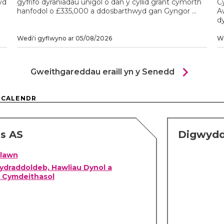
yd
gyfrifo dyraniadau unigol o dan y cyllid grant cymorth
C
hanfodol o £335,000 a ddosbarthwyd gan Gyngor ...
A
d
Wedi'i gyflwyno ar 05/08/2026
We
chevron_right
Gweithgareddau eraill yn y Senedd
 CALENDR
ss AS
Digwyddi
Llawn
Cydraddoldeb, Hawliau Dynol a
 Cymdeithasol