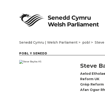
Senedd Cymru | Welsh Parliament
pobl
Steve
POBL Y SENEDD
Steve Ba
Aelod Etholae
Reform UK
Grŵp Reform 
Afan Ogwr R