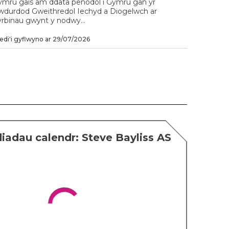
ymru gais am ddata penodol i Gymru gan yr
wdurdod Gweithredol Iechyd a Diogelwch ar
yrbinau gwynt y nodwy...
di'i gyflwyno ar 29/07/2026
adau calendr: Steve Bayliss AS