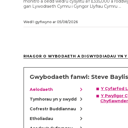
monitro a oedd wedi'u cysylltu â'r £335,000 a roddw
gan Lywodraeth Cymru i Gyngor Llyfrau Cymru ...
Wedi'i gyflwyno ar 05/08/2026
RHAGOR O WYBODAETH A DIGWYDDIADAU YN Y
Gwybodaeth fanwl: Steve Bayli
chevron_right
Y Cyfarfod 
Aelodaeth
Y Pwyllgor 
chevron_right
Tymhorau yn y swydd
Chyfiawnder
chevron_right
Cofrestr Buddiannau
chevron_right
Etholiadau