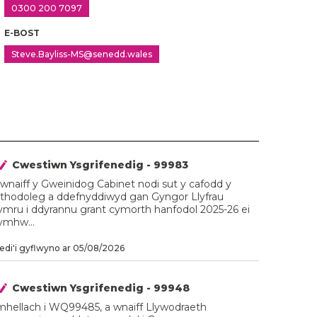
0300 200 7097
E-BOST
Steve.Bayliss-MS@senedd.wales
Cwestiwn Ysgrifenedig - 99983
 wnaiff y Gweinidog Cabinet nodi sut y cafodd y
ethodoleg a ddefnyddiwyd gan Gyngor Llyfrau
ymru i ddyrannu grant cymorth hanfodol 2025-26 ei
ymhw...
di'i gyflwyno ar 05/08/2026
Cwestiwn Ysgrifenedig - 99948
mhellach i WQ99485, a wnaiff Llywodraeth