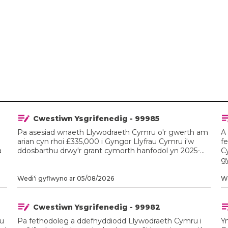
Cwestiwn Ysgrifenedig - 99985
Pa asesiad wnaeth Llywodraeth Cymru o'r gwerth am
A
arian cyn rhoi £335,000 i Gyngor Llyfrau Cymru i'w
f
a
ddosbarthu drwy'r grant cymorth hanfodol yn 2025-...
C
g
Wedi'i gyflwyno ar 05/08/2026
We
Cwestiwn Ysgrifenedig - 99982
au
Pa fethodoleg a ddefnyddiodd Llywodraeth Cymru i
Y