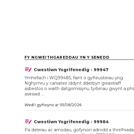
FY NGWEITHGAREDDAU YN Y SENEDD
Cwestiwn Ysgrifenedig - 99947
Ymhellach i WQ99485, faint o gyfleusterau yng
Nghymru y caniateir iddynt dderbyn gwastraff
asbestos o waith datgomisiynu tyrbinau gwynt a ph
asesiad ...
Wedi'i gyflwyno ar 05/08/2026
Cwestiwn Ysgrifenedig - 99984
Pa delerau ac amodau, gofynion adrodd a threfniad