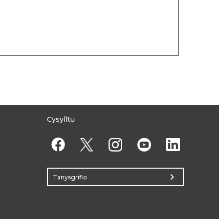
Cysylltu
chevron_right
Tanysgrifio