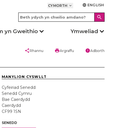
ENGLISH
language
CYMORTH
keyboard_arrow_down
search
m yn Gweithio
Ymweliad
share
print
error
Rhannu
Argraffu
Adborth
MANYLION CYSWLLT
Cyfeiriad Senedd:
Senedd Cymru
Bae Caerdydd
Caerdydd
CF99 1SN
SENEDD