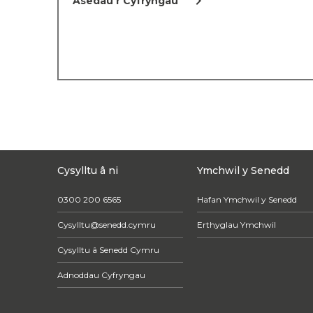
chevron_right
Asedau'r Cyfryngau
Cysylltu â ni
Ymchwil y Senedd
0300 200 6565
Hafan Ymchwil y Senedd
Cysylltu@senedd.cymru
Erthyglau Ymchwil
Cysylltu â Senedd Cymru
Adnoddau Cyfryngau