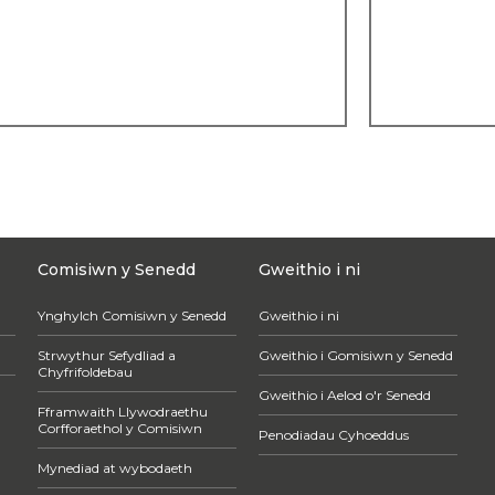
Comisiwn y Senedd
Gweithio i ni
Ynghylch Comisiwn y Senedd
Gweithio i ni
Strwythur Sefydliad a
Gweithio i Gomisiwn y Senedd
Chyfrifoldebau
Gweithio i Aelod o'r Senedd
Fframwaith Llywodraethu
Corfforaethol y Comisiwn
Penodiadau Cyhoeddus
Mynediad at wybodaeth