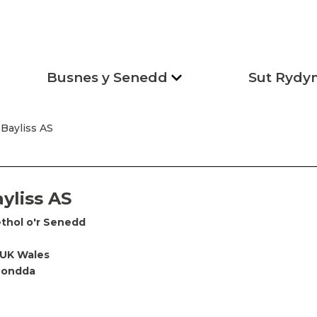
Busnes y Senedd
Sut Rydy
 Bayliss AS
yliss AS
thol o'r Senedd
UK Wales
hondda