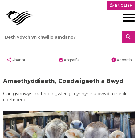
ENGLISH
language
search
share
print
error
Rhannu
Argraffu
Adborth
Amaethyddiaeth, Coedwigaeth a Bwyd
Gan gynnwys materion gwledig, cynhyrchu bwyd a rheoli
coetiroedd.