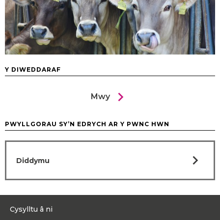
Y DIWEDDARAF
chevron_right
Mwy
PWYLLGORAU SY’N EDRYCH AR Y PWNC HWN
chevron_right
Diddymu
Cysylltu â ni