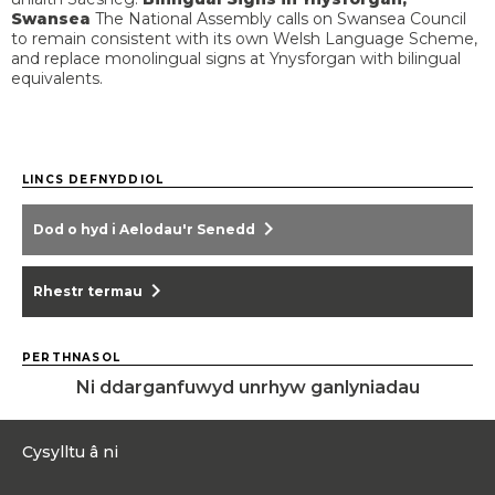
Swansea
The National Assembly calls on Swansea Council
to remain consistent with its own Welsh Language Scheme,
and replace monolingual signs at Ynysforgan with bilingual
equivalents.
LINCS DEFNYDDIOL
chevron_right
Dod o hyd i Aelodau'r Senedd
chevron_right
Rhestr termau
PERTHNASOL
Ni ddarganfuwyd unrhyw ganlyniadau
Cysylltu â ni
0300 200 6565