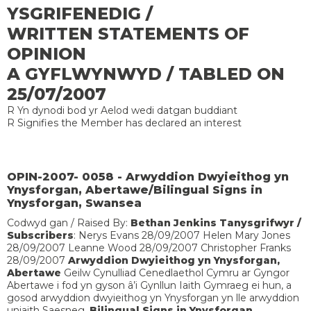
YSGRIFENEDIG /
WRITTEN STATEMENTS OF
OPINION
A GYFLWYNWYD / TABLED ON
25/07/2007
R Yn dynodi bod yr Aelod wedi datgan buddiant
R Signifies the Member has declared an interest
OPIN-2007- 0058 - Arwyddion Dwyieithog yn
Ynysforgan, Abertawe/Bilingual Signs in
Ynysforgan, Swansea
Codwyd gan / Raised By:
Bethan Jenkins
Tanysgrifwyr /
Subscribers
: Nerys Evans 28/09/2007 Helen Mary Jones
28/09/2007 Leanne Wood 28/09/2007 Christopher Franks
28/09/2007
Arwyddion Dwyieithog yn Ynysforgan,
Abertawe
Geilw Cynulliad Cenedlaethol Cymru ar Gyngor
Abertawe i fod yn gyson â’i Gynllun Iaith Gymraeg ei hun, a
gosod arwyddion dwyieithog yn Ynysforgan yn lle arwyddion
uniaith Saesneg.
Bilingual Signs in Ynysforgan,