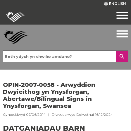
ENGLISH
language
search
OPIN-2007-0058 - Arwyddion
Dwyieithog yn Ynysforgan,
Abertawe/Bilingual Signs in
Ynysforgan, Swansea
Cyhoeddwyd 07/06/2014 | Diweddarwyd Ddiwethaf 16/12/2024
DATGANIADAU BARN