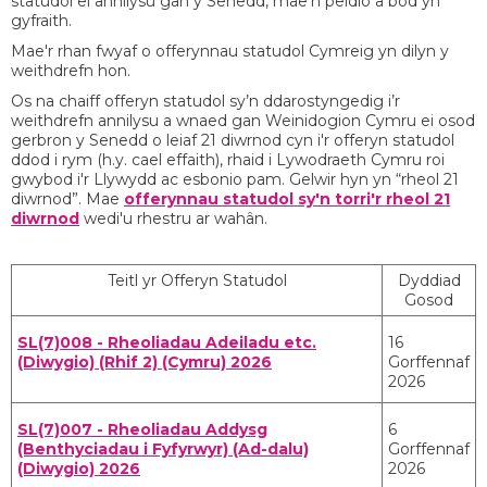
statudol ei annilysu gan y Senedd, mae'n peidio â bod yn
gyfraith.
Mae'r rhan fwyaf o offerynnau statudol Cymreig yn dilyn y
weithdrefn hon.
Os na chaiff offeryn statudol sy’n ddarostyngedig i’r
weithdrefn annilysu a wnaed gan Weinidogion Cymru ei osod
gerbron y Senedd o leiaf 21 diwrnod cyn i'r offeryn statudol
ddod i rym (h.y. cael effaith), rhaid i Lywodraeth Cymru roi
gwybod i'r Llywydd ac esbonio pam. Gelwir hyn yn “rheol 21
diwrnod”. Mae
offerynnau statudol sy'n torri'r rheol 21
diwrnod
wedi'u rhestru ar wahân.
Teitl yr Offeryn Statudol
Dyddiad
Gosod
SL(7)008 - Rheoliadau Adeiladu etc.
16
(Diwygio) (Rhif 2) (Cymru) 2026
Gorffennaf
2026
SL(7)007 - Rheoliadau Addysg
6
(Benthyciadau i Fyfyrwyr) (Ad-dalu)
Gorffennaf
(Diwygio) 2026
2026