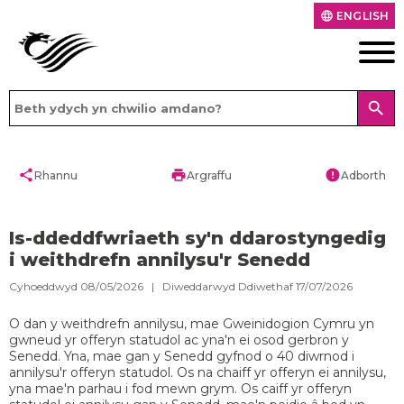
ENGLISH
language
search
share
print
error
Rhannu
Argraffu
Adborth
Is-ddeddfwriaeth sy'n ddarostyngedig
i weithdrefn annilysu'r Senedd
Cyhoeddwyd 08/05/2026 | Diweddarwyd Ddiwethaf 17/07/2026
O dan y weithdrefn annilysu, mae Gweinidogion Cymru yn
gwneud yr offeryn statudol ac yna'n ei osod gerbron y
Senedd. Yna, mae gan y Senedd gyfnod o 40 diwrnod i
annilysu'r offeryn statudol. Os na chaiff yr offeryn ei annilysu,
yna mae'n parhau i fod mewn grym. Os caiff yr offeryn