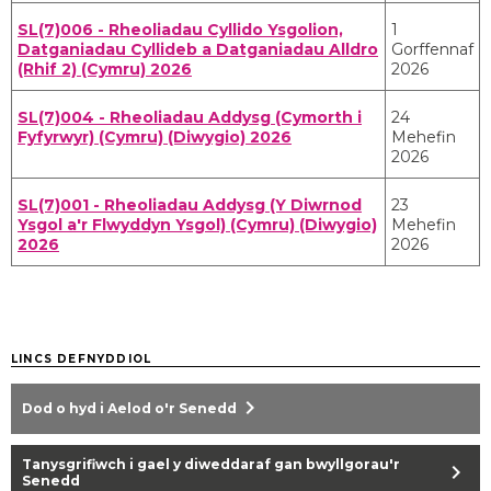
SL(7)006 - Rheoliadau Cyllido Ysgolion,
1
Datganiadau Cyllideb a Datganiadau Alldro
Gorffennaf
(Rhif 2) (Cymru) 2026
2026
SL(7)004 - Rheoliadau Addysg (Cymorth i
24
Fyfyrwyr) (Cymru) (Diwygio) 2026
Mehefin
2026
SL(7)001 - Rheoliadau Addysg (Y Diwrnod
23
Ysgol a'r Flwyddyn Ysgol) (Cymru) (Diwygio)
Mehefin
2026
2026
LINCS DEFNYDDIOL
chevron_right
Dod o hyd i Aelod o'r Senedd
Tanysgrifiwch i gael y diweddaraf gan bwyllgorau'r
chevron_right
Senedd