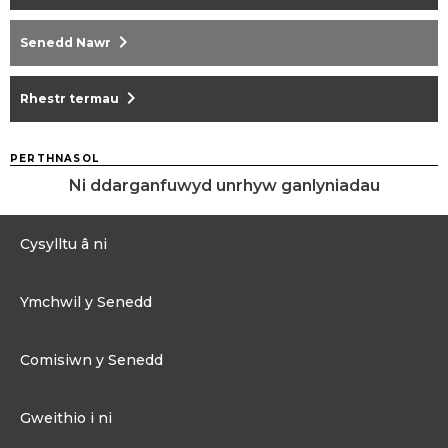
chevron_right
Senedd Nawr
chevron_right
Rhestr termau
PERTHNASOL
Ni ddarganfuwyd unrhyw ganlyniadau
Cysylltu â ni
0300 200 6565
Ymchwil y Senedd
Cysylltu@senedd.cymru
Hafan Ymchwil y Senedd
Cysylltu â Senedd Cymru
Comisiwn y Senedd
Erthyglau Ymchwil
Adnoddau Cyfryngau
Ynghylch Comisiwn y Senedd
Gweithio i ni
Strwythur Sefydliad a Chyfrifoldebau