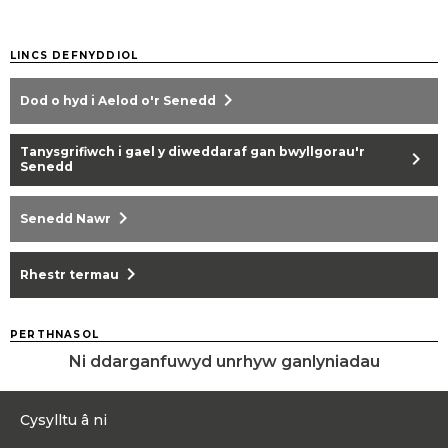
LINCS DEFNYDDIOL
chevron_right
Dod o hyd i Aelod o'r Senedd
Tanysgrifiwch i gael y diweddaraf gan bwyllgorau'r
chevron_right
Senedd
chevron_right
Senedd Nawr
chevron_right
Rhestr termau
PERTHNASOL
Ni ddarganfuwyd unrhyw ganlyniadau
Cysylltu â ni