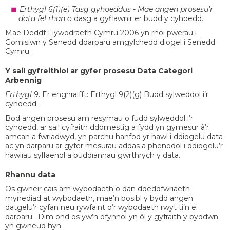
Erthygl 6(1)(e) Tasg gyhoeddus - Mae angen prosesu’r
data fel rhan o
dasg a gyflawnir er budd y cyhoedd.
Mae Deddf Llywodraeth Cymru 2006 yn rhoi pwerau i
Gomisiwn y Senedd ddarparu amgylchedd diogel i Senedd
Cymru.
Y sail gyfreithiol ar gyfer prosesu Data Categori
Arbennig
Erthygl 9
. Er enghraifft: Erthygl 9(2)(g) Budd sylweddol i’r
cyhoedd.
Bod angen prosesu am resymau o fudd sylweddol i’r
cyhoedd, ar sail cyfraith ddomestig a fydd yn gymesur â’r
amcan a fwriadwyd, yn parchu hanfod yr hawl i ddiogelu data
ac yn darparu ar gyfer mesurau addas a phenodol i ddiogelu’r
hawliau sylfaenol a buddiannau gwrthrych y data.
Rhannu data
Os gwneir cais am wybodaeth o dan ddeddfwriaeth
mynediad at wybodaeth, mae’n bosibl y bydd angen
datgelu’r cyfan neu rywfaint o’r wybodaeth rwyt ti’n ei
darparu. Dim ond os yw’n ofynnol yn ôl y gyfraith y byddwn
yn gwneud hyn.