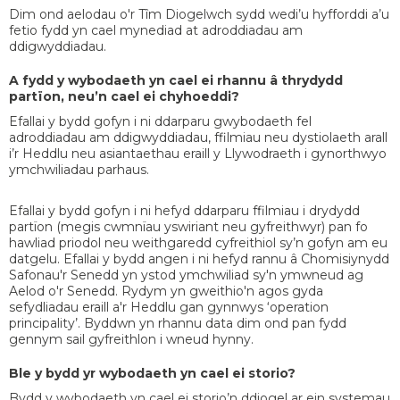
Dim ond aelodau o'r Tîm Diogelwch sydd wedi’u hyfforddi a’u
fetio fydd yn cael mynediad at adroddiadau am
ddigwyddiadau.
A fydd y wybodaeth yn cael ei rhannu â thrydydd
partïon, neu’n cael ei chyhoeddi?
Efallai y bydd gofyn i ni ddarparu gwybodaeth fel
adroddiadau am ddigwyddiadau, ffilmiau neu dystiolaeth arall
i’r Heddlu neu asiantaethau eraill y Llywodraeth i gynorthwyo
ymchwiliadau parhaus.
Efallai y bydd gofyn i ni hefyd ddarparu ffilmiau i drydydd
partïon (megis cwmnïau yswiriant neu gyfreithwyr) pan fo
hawliad priodol neu weithgaredd cyfreithiol sy’n gofyn am eu
datgelu. Efallai y bydd angen i ni hefyd rannu â Chomisiynydd
Safonau'r Senedd yn ystod ymchwiliad sy'n ymwneud ag
Aelod o'r Senedd. Rydym yn gweithio'n agos gyda
sefydliadau eraill a'r Heddlu gan gynnwys ‘operation
principality’. Byddwn yn rhannu data dim ond pan fydd
gennym sail gyfreithlon i wneud hynny.
Ble y bydd yr wybodaeth yn cael ei storio?
Bydd y wybodaeth yn cael ei storio’n ddiogel ar ein systemau