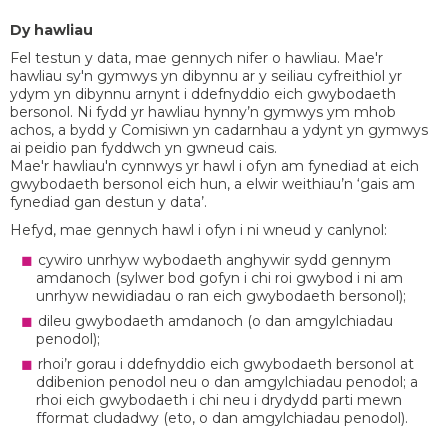
Dy hawliau
Fel testun y data, mae gennych nifer o hawliau. Mae'r
hawliau sy'n gymwys yn dibynnu ar y seiliau cyfreithiol yr
ydym yn dibynnu arnynt i ddefnyddio eich gwybodaeth
bersonol. Ni fydd yr hawliau hynny’n gymwys ym mhob
achos, a bydd y Comisiwn yn cadarnhau a ydynt yn gymwys
ai peidio pan fyddwch yn gwneud cais.
Mae'r hawliau'n cynnwys yr hawl i ofyn am fynediad at eich
gwybodaeth bersonol eich hun, a elwir weithiau’n ‘gais am
fynediad gan destun y data’.
Hefyd, mae gennych hawl i ofyn i ni wneud y canlynol:
cywiro unrhyw wybodaeth anghywir sydd gennym
amdanoch (sylwer bod gofyn i chi roi gwybod i ni am
unrhyw newidiadau o ran eich gwybodaeth bersonol);
dileu gwybodaeth amdanoch (o dan amgylchiadau
penodol);
rhoi’r gorau i ddefnyddio eich gwybodaeth bersonol at
ddibenion penodol neu o dan amgylchiadau penodol; a
rhoi eich gwybodaeth i chi neu i drydydd parti mewn
fformat cludadwy (eto, o dan amgylchiadau penodol).