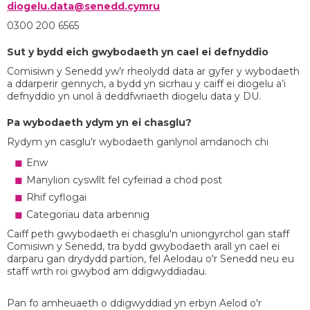
diogelu.data@senedd.cymru
0300 200 6565
Sut y bydd eich gwybodaeth yn cael ei defnyddio
Comisiwn y Senedd yw’r rheolydd data ar gyfer y wybodaeth
a ddarperir gennych, a bydd yn sicrhau y caiff ei diogelu a’i
defnyddio yn unol â deddfwriaeth diogelu data y DU.
Pa wybodaeth ydym yn ei chasglu?
Rydym yn casglu'r wybodaeth ganlynol amdanoch chi
Enw
Manylion cyswllt fel cyfeiriad a chod post
Rhif cyflogai
Categorïau data arbennig
Caiff peth gwybodaeth ei chasglu'n uniongyrchol gan staff
Comisiwn y Senedd, tra bydd gwybodaeth arall yn cael ei
darparu gan drydydd partïon, fel Aelodau o'r Senedd neu eu
staff wrth roi gwybod am ddigwyddiadau.
Pan fo amheuaeth o ddigwyddiad yn erbyn Aelod o'r