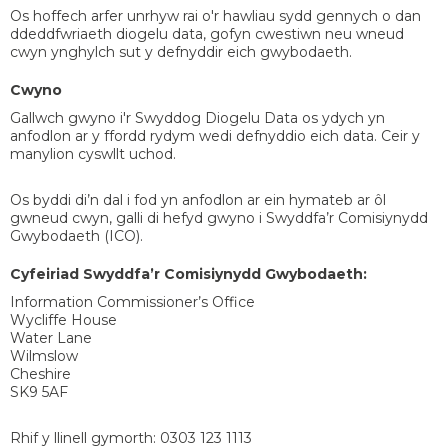
Os hoffech arfer unrhyw rai o'r hawliau sydd gennych o dan
ddeddfwriaeth diogelu data, gofyn cwestiwn neu wneud
cwyn ynghylch sut y defnyddir eich gwybodaeth.
Cwyno
Gallwch gwyno i'r Swyddog Diogelu Data os ydych yn
anfodlon ar y ffordd rydym wedi defnyddio eich data. Ceir y
manylion cyswllt uchod.
Os byddi di’n dal i fod yn anfodlon ar ein hymateb ar ôl
gwneud cwyn, galli di hefyd gwyno i Swyddfa’r Comisiynydd
Gwybodaeth (ICO).
Cyfeiriad Swyddfa’r Comisiynydd Gwybodaeth:
Information Commissioner’s Office
Wycliffe House
Water Lane
Wilmslow
Cheshire
SK9 5AF
Rhif y llinell gymorth: 0303 123 1113