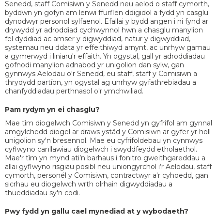
Senedd, staff Comisiwn y Senedd neu aelod o staff cymorth,
byddwn yn gofyn am lenwi ffurflen ddigidol a fydd yn casglu
dynodwyr personol sylfaenol. Efallai y bydd angen i ni fynd ar
drywydd yr adroddiad cychwynnol hwn a chasglu manylion
fel dyddiad ac amser y digwyddiad, natur y digwyddiad,
systemau neu ddata yr effeithiwyd arnynt, ac unrhyw gamau
a gymerwyd i liniaru'r effaith. Yn ogystal, gall yr adroddiadau
gofnodi manylion adnabod yr unigolion dan sylw, gan
gynnwys Aelodau o'r Senedd, eu staff, staff y Comisiwn a
thrydydd partïon, yn ogystal ag unrhyw gyfathrebiadau a
chanfyddiadau perthnasol o'r ymchwiliad.
Pam rydym yn ei chasglu?
Mae tîm diogelwch Comisiwn y Senedd yn gyfrifol am gynnal
amgylchedd diogel ar draws ystâd y Comisiwn ar gyfer yr holl
unigolion sy'n bresennol. Mae eu cyfrifoldebau yn cynnwys
cyflwyno canllawiau diogelwch i swyddfeydd etholaethol.
Mae'r tîm yn mynd ati’n barhaus i fonitro gweithgareddau a
allai gyflwyno risgiau posibl neu uniongyrchol i’r Aelodau, staff
cymorth, personél y Comisiwn, contractwyr a'r cyhoedd, gan
sicrhau eu diogelwch wrth olrhain digwyddiadau a
thueddiadau sy'n codi.
Pwy fydd yn gallu cael mynediad at y wybodaeth?