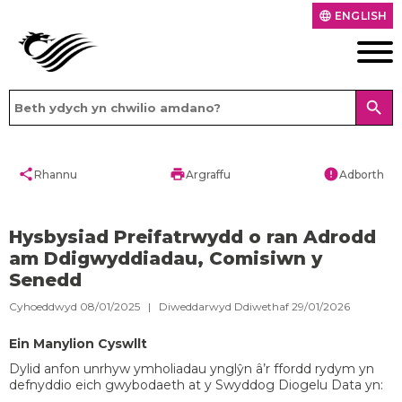
ENGLISH
language
search
share
print
error
Rhannu
Argraffu
Adborth
Hysbysiad Preifatrwydd o ran Adrodd
am Ddigwyddiadau, Comisiwn y
Senedd
Cyhoeddwyd 08/01/2025 | Diweddarwyd Ddiwethaf 29/01/2026
Ein Manylion Cyswllt
Dylid anfon unrhyw ymholiadau ynglŷn â’r ffordd rydym yn
defnyddio eich gwybodaeth at y Swyddog Diogelu Data yn: