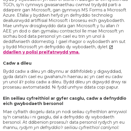
TGCh, sy’n cynnwys gwasanaethau cwmwl trydydd parti a
ddarperir gan Microsoft, gan gynnwys MS Forms a Microsoft
Azure. Efallai y byddwn hefyd yn defnyddio technoleg
deallusrwydd artiffisial Microsoft i brosesu eich gwybodaeth.
Mae unrhyw drosglwyddo data gan Microsoft y tu allan i’r
AEE yn dod o dan gymalau contractiol lle mae Microsoft yn
sicrhau bod data personol yn cael eu trin yn unol â
deddfwriaeth ddomestig. I gael rhagor o wybodaeth am sut
y bydd Microsoft yn defnyddio dy wybodaeth, dylet
ddarllen y polisi preifatrwydd yma.
Cadw a dileu
Bydd cadw a dileu yn dibynnu ar ddifrifoldeb y digwyddiad,
gyda data’n cael eu gwahanu'n haenau ac yn cael eu cadw
yn unol â’r polisi cadw a dileu. Bydd dileu yn digwydd drwy rai
prosesau awtomataidd. Ni fydd unrhyw ddata copi papur.
Ein seiliau cyfreithiol ar gyfer casglu, cadw a defnyddio
eich gwybodaeth bersonol
Mae cyfraith diogelu data yn nodi seiliau cyfreithlon amrywiol
sy’n caniatáu i ni gasglu, dal a defnyddio dy wybodaeth
bersonol. At ddibenion prosesu’r data personol rydych yn eu
rhannu,
rydym yn defnyddio’r seiliau cyfreithiol canlynol: