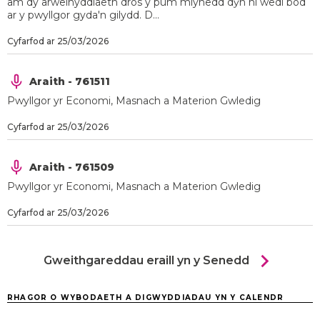
am dy arweinyddiaeth dros y pum mlynedd dŷn ni wedi bod
ar y pwyllgor gyda'n gilydd. D...
Cyfarfod ar 25/03/2026
Araith - 761511
Pwyllgor yr Economi, Masnach a Materion Gwledig
Cyfarfod ar 25/03/2026
Araith - 761509
Pwyllgor yr Economi, Masnach a Materion Gwledig
Cyfarfod ar 25/03/2026
chevron_right
Gweithgareddau eraill yn y Senedd
RHAGOR O WYBODAETH A DIGWYDDIADAU YN Y CALENDR