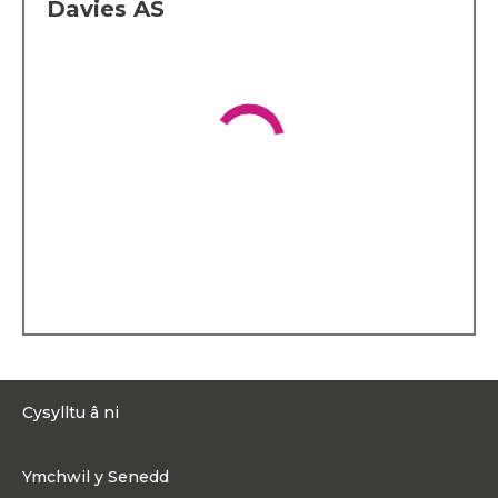
(WWF) ac Oxfam, gan
Davies AS
gynnwys aseiniadau
rhyngwladol yn Rwanda a’r
Balcanau. Yn dilyn hynny,
cafodd yrfa lwyddiannus
gyda Hyder Plc., Awdurdod
Ynni Atomig y DU ac S4C,
ac yna fel cyfarwyddwr ei
fusnes ei hun, sef Bute
Communications, cyn cael
ei ethol. Mae wedi gweithio
ar hyd a lled Ewrop a'r
Dwyrain Canol, ac mae wedi
siarad yn rheolaidd mewn
seminarau a chynadleddau
rhyngwladol.
Cefndir proffesiynol
Mae gan Alun brofiad
gweinidogol helaeth. Yn
2011, cafodd ei benodi’n
Cysylltu â ni
Ddirprwy Weinidog
Amaethyddiaeth, Bwyd,
0300 200 6565
Pysgodfeydd a Rhaglenni
Ymchwil y Senedd
Ewropeaidd. Yn 2013,
Cysylltu@senedd.cymru