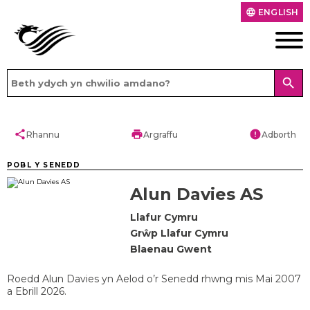
ENGLISH
language
search
share
print
error
Rhannu
Argraffu
Adborth
POBL Y SENEDD
Alun Davies AS
Llafur Cymru
Grŵp Llafur Cymru
Blaenau Gwent
Roedd Alun Davies yn Aelod o’r Senedd rhwng mis Mai 2007
a Ebrill 2026.