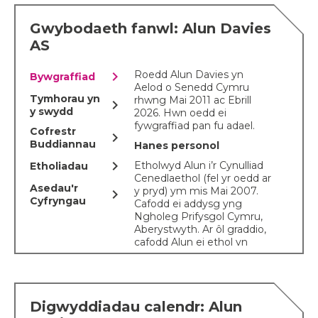
Gwybodaeth fanwl: Alun Davies
AS
chevron_right
Roedd Alun Davies yn
Bywgraffiad
Aelod o Senedd Cymru
Tymhorau yn
rhwng Mai 2011 ac Ebrill
chevron_right
y swydd
2026. Hwn oedd ei
fywgraffiad pan fu adael.
Cofrestr
chevron_right
Buddiannau
Hanes personol
chevron_right
Etholwyd Alun i’r Cynulliad
Etholiadau
Cenedlaethol (fel yr oedd ar
Asedau'r
y pryd) ym mis Mai 2007.
chevron_right
Cyfryngau
Cafodd ei addysg yng
Ngholeg Prifysgol Cymru,
Aberystwyth. Ar ôl graddio,
cafodd Alun ei ethol yn
Llywydd Undeb
Cenedlaethol Myfyrwyr
Cymru ac yna bu'n gweithio
fel ymgyrchydd dros y
Digwyddiadau calendr: Alun
Gronfa Natur Fyd Eang