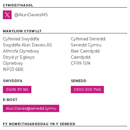
CYMDEITHASOL
@AlunDaviesMS
MANYLION CYSWLLT
Cyfeiriad Swyddfa:
Cyfeiriad Senedd:
Swyddfa Alun Davies AS
Senedd Cymru
Athrofa Glynebwy
Bae Caerdydd
Stryd yr Eglwys
Caerdydd
Glynebwy
CF99 1SN
NP23 6BE
SWYDDFA
SENEDD
01495 311 160
0300 200 7145
E-BOST
Alun.Davies@senedd.cymru
FY NGWEITHGAREDDAU YN Y SENEDD