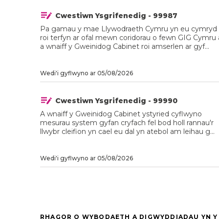
Cwestiwn Ysgrifenedig - 99987
Pa gamau y mae Llywodraeth Cymru yn eu cymryd 
roi terfyn ar ofal mewn coridorau o fewn GIG Cymru 
a wnaiff y Gweinidog Cabinet roi amserlen ar gyf...
Wedi'i gyflwyno ar 05/08/2026
Cwestiwn Ysgrifenedig - 99990
A wnaiff y Gweinidog Cabinet ystyried cyflwyno
mesurau system gyfan cryfach fel bod holl rannau'r
llwybr cleifion yn cael eu dal yn atebol am leihau g...
Wedi'i gyflwyno ar 05/08/2026
RHAGOR O WYBODAETH A DIGWYDDIADAU YN Y