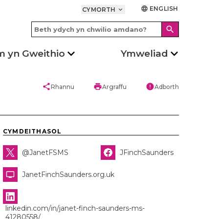
ENGLISH
language
CYMORTH
keyboard_arrow_down
search
m yn Gweithio
Ymweliad
share
print
error
Rhannu
Argraffu
Adborth
CYMDEITHASOL
@JanetFSMS
JFinchSaunders
JanetFinchSaunders.org.uk
linkedin.com/in/janet-finch-saunders-ms-
41280558/