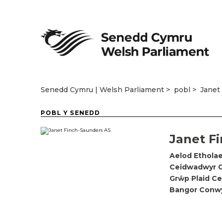
Senedd Cymru | Welsh Parliament
pobl
Janet
POBL Y SENEDD
Janet F
Aelod Etholae
Ceidwadwyr 
Grŵp Plaid C
Bangor Conw