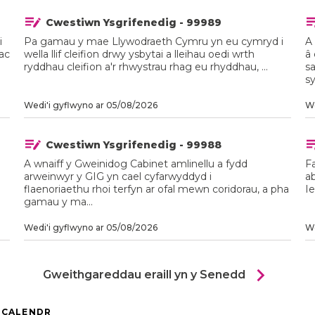
Cwestiwn Ysgrifenedig - 99989
i
Pa gamau y mae Llywodraeth Cymru yn eu cymryd i
A
ac
wella llif cleifion drwy ysbytai a lleihau oedi wrth
â 
ryddhau cleifion a'r rhwystrau rhag eu rhyddhau, ...
s
sy
Wedi'i gyflwyno ar 05/08/2026
We
Cwestiwn Ysgrifenedig - 99988
A wnaiff y Gweinidog Cabinet amlinellu a fydd
Fa
arweinwyr y GIG yn cael cyfarwyddyd i
a
flaenoriaethu rhoi terfyn ar ofal mewn coridorau, a pha
Ie
gamau y ma...
Wedi'i gyflwyno ar 05/08/2026
We
chevron_right
Gweithgareddau eraill yn y Senedd
 CALENDR