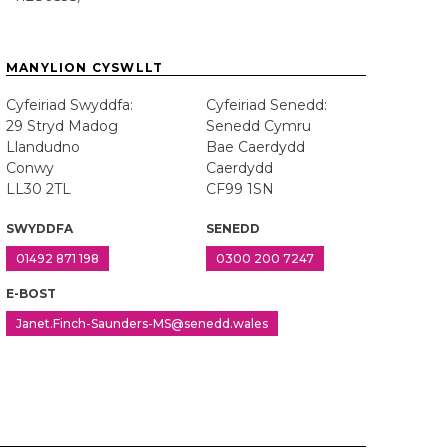
MANYLION CYSWLLT
Cyfeiriad Swyddfa:
Cyfeiriad Senedd:
29 Stryd Madog
Senedd Cymru
Llandudno
Bae Caerdydd
Conwy
Caerdydd
LL30 2TL
CF99 1SN
SWYDDFA
SENEDD
01492 871 198
0300 200 7247
E-BOST
Janet.Finch-Saunders-MS@senedd.wales