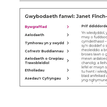
Gwybodaeth fanwl: Janet Finch
chevron_right
Prif ddiddord
Bywgraffiad
Yn wleidyddol, 
chevron_right
Aelodaeth
mwy o fuddsod
cymdeithasol – 
chevron_right
Tymhorau yn y swydd
sy'n dioddef o 
rheoleiddio a bi
chevron_right
Cofrestr Buddiannau
broses lawn o 
Aelodaeth o Grwpiau
mewn ardaloedd
chevron_right
Trawsbleidiol
chanolig; a lle
lefel er mwyn s
chevron_right
Etholiadau
tu hwnt i wlei
blaid anifeilia
chevron_right
Asedau'r Cyfryngau
yng nghymune
mwynhau treuli
Hanes person
Mae Janet yn b
yn Llandudno, 
gilydd – Adam 