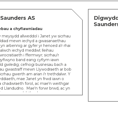
-Saunders AS
Digwyddi
Saunder
ebau a chyflawniadau
y meysydd allweddol i Janet yw sicrhau
diad mewn iechyd a gwasanaethau
yn arbennig ar gyfer yr henoed a'r rhai
salwch iechyd meddwl; lleihau
wrocratiaeth i ffermwyr; sicrhau'r
gyflwyno band eang cyflym iawn
 gwledig; cefnogi busnesau bach a
ihau gwastraff mewn Llywodraeth ar bob
icrhau gwerth am arian i'r trethdalwr. Y
dyddiaeth, mae Janet yn frwd iawn o
id a chadwraeth forol, ac mae'n weithgar
d Llandudno.
Mae'n forwr brwd, ac yn
o amser gyda'i theulu.
ol
riod â Gareth Saunders. Maent yn byw
ac mae ganddynt ddau o blant gyda’i
a Hannah.