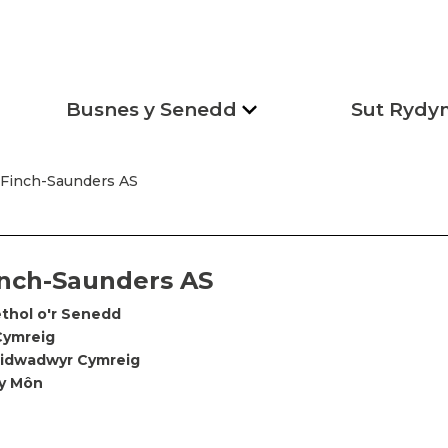
Busnes y Senedd
Sut Rydy
 Finch-Saunders AS
inch-Saunders AS
thol o'r Senedd
Cymreig
eidwadwyr Cymreig
y Môn