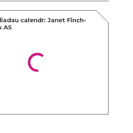
adau calendr: Janet Finch-
s AS