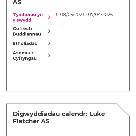
AS
Tymhorau yn
08/05/2021 - 07/04/2026
chevron_right
y swydd
Cofrestr
chevron_right
Buddiannau
chevron_right
Etholiadau
Asedau'r
chevron_right
Cyfryngau
Digwyddiadau calendr: Luke
Fletcher AS