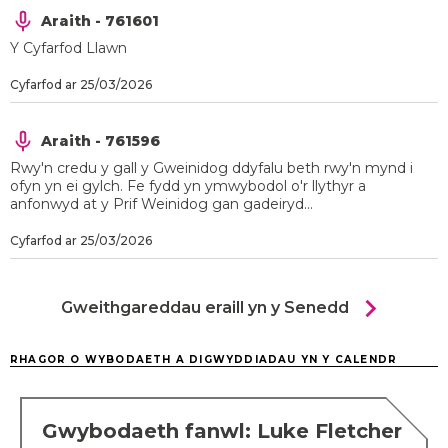
Araith - 761601
Y Cyfarfod Llawn
Cyfarfod ar 25/03/2026
Araith - 761596
Rwy'n credu y gall y Gweinidog ddyfalu beth rwy'n mynd i
ofyn yn ei gylch. Fe fydd yn ymwybodol o'r llythyr a
anfonwyd at y Prif Weinidog gan gadeiryd...
Cyfarfod ar 25/03/2026
chevron_right
Gweithgareddau eraill yn y Senedd
RHAGOR O WYBODAETH A DIGWYDDIADAU YN Y CALENDR
Gwybodaeth fanwl: Luke Fletcher