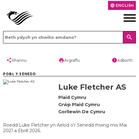
ENGLISH
language
search
share
print
error
Rhannu
Argraffu
Adborth
POBL Y SENEDD
Luke Fletcher AS
Plaid Cymru
Grŵp Plaid Cymru
Gorllewin De Cymru
Roedd Luke Fletcher yn Aelod o’r Senedd rhwng mis Mai
2021 a Ebrill 2026.