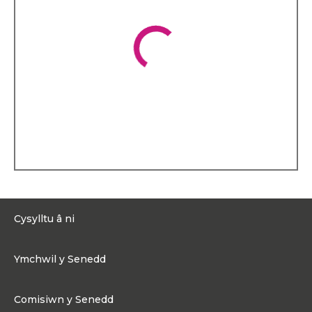
Cysylltu â ni
0300 200 6565
Ymchwil y Senedd
Cysylltu@senedd.cymru
Hafan Ymchwil y Senedd
Cysylltu â Senedd Cymru
Comisiwn y Senedd
Erthyglau Ymchwil