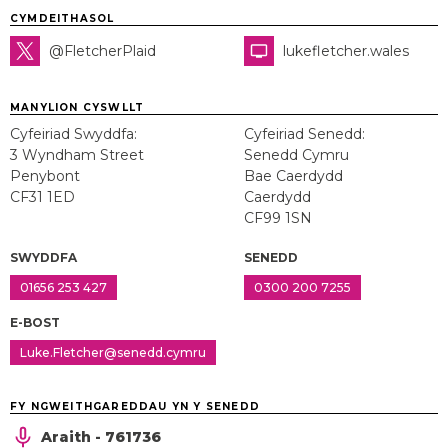
CYMDEITHASOL
@FletcherPlaid
lukefletcher.wales
MANYLION CYSWLLT
Cyfeiriad Swyddfa:
Cyfeiriad Senedd:
3 Wyndham Street
Senedd Cymru
Penybont
Bae Caerdydd
CF31 1ED
Caerdydd
CF99 1SN
SWYDDFA
SENEDD
01656 253 427
0300 200 7255
E-BOST
Luke.Fletcher@senedd.cymru
FY NGWEITHGAREDDAU YN Y SENEDD
Araith - 761736