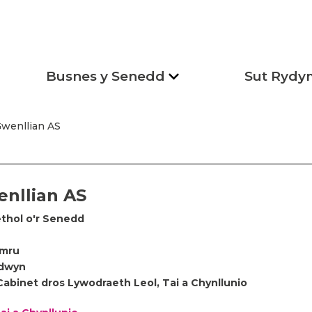
Busnes y Senedd
Sut Rydy
Gwenllian AS
enllian AS
thol o'r Senedd
ymru
dwyn
abinet dros Lywodraeth Leol, Tai a Chynllunio