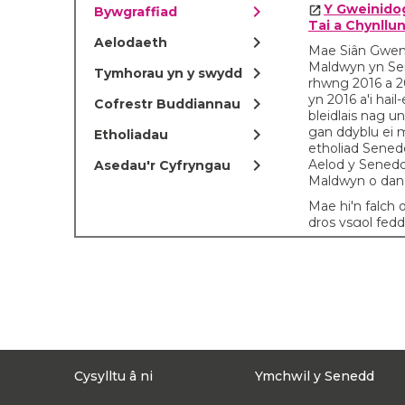
chevron_right
Y Gweinidog
Bywgraffiad
Tai a Chynllun
chevron_right
Aelodaeth
Mae Siân Gwenl
Maldwyn yn Sen
chevron_right
Tymhorau yn y swydd
rhwng 2016 a 20
yn 2016 a'i hai
chevron_right
Cofrestr Buddiannau
bleidlais nag 
chevron_right
gan ddyblu ei m
Etholiadau
etholiad Sened
chevron_right
Aelod y Sened
Asedau'r Cyfryngau
Maldwyn o dan 
Mae hi'n falch
dros ysgol fed
lleoli ym Mango
Yn dilyn etholi
Cymru gyntaf d
phenodwyd Siân
Lywodraeth Leol
portffolio Tai 
flaenorol, yn di
Arweiniol yn y
Cysylltu â ni
Ymchwil y Senedd
Cymru a Llywod
Bu’n gweithio a