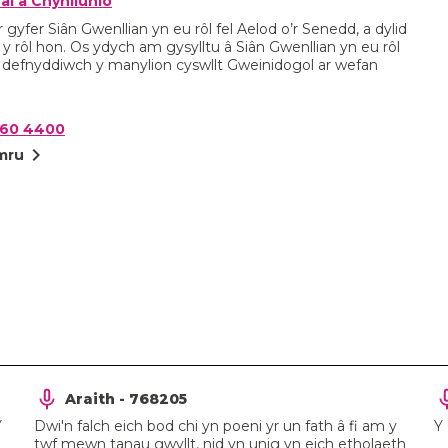
ai a Chynllunio
 gyfer Siân Gwenllian yn eu rôl fel Aelod o’r Senedd, a dylid
 rôl hon. Os ydych am gysylltu â Siân Gwenllian yn eu rôl
 defnyddiwch y manylion cyswllt Gweinidogol ar wefan
060 4400
chevron_right
mru
Araith - 768205
Y
Dwi'n falch eich bod chi yn poeni yr un fath â fi am y
Y
twf mewn tanau gwyllt, nid yn unig yn eich etholaeth