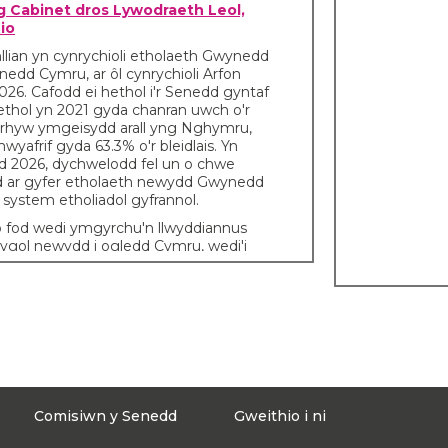
 Cabinet dros Lywodraeth Leol,
io
lian yn cynrychioli etholaeth Gwynedd
edd Cymru, ar ôl cynrychioli Arfon
26. Cafodd ei hethol i'r Senedd gyntaf
l-ethol yn 2021 gyda chanran uwch o'r
unrhyw ymgeisydd arall yng Nghymru,
wyafrif gyda 63.3% o'r bleidlais. Yn
d 2026, dychwelodd fel un o chwe
d ar gyfer etholaeth newydd Gwynedd
system etholiadol gyfrannol.
 o fod wedi ymgyrchu'n llwyddiannus
dygol newydd i ogledd Cymru, wedi'i
r o fewn ei hen etholaeth, Arfon.
ad Senedd 2026, ffurfiwyd Llywodraeth
an arweiniad Plaid Cymru, a
 yn Weinidog y Cabinet dros
, Tai a Chynllunio. Roedd hi wedi dal
a Chynllunio Plaid Cymru (2024–2026) yn
lyn ei rôl fel yr Aelod Dynodedig
 Cytundeb Cydweithio rhwng Plaid
Comisiwn y Senedd
Gweithio i ni
raeth Cymru (2021–2024).
r 46 o feysydd polisi gan sicrhau