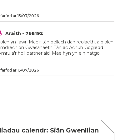
farfod ar 15/07/2026
Araith - 768192
olch yn fawr. Mae'r tân bellach dan reolaeth, a diolch
 ymdrechion Gwasanaeth Tân ac Achub Gogledd
mru a'r holl bartneriaid. Mae hyn yn ein hatgo...
farfod ar 15/07/2026
adau calendr: Siân Gwenllian