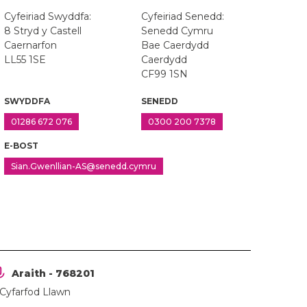
Cyfeiriad Swyddfa:
Cyfeiriad Senedd:
8 Stryd y Castell
Senedd Cymru
Caernarfon
Bae Caerdydd
LL55 1SE
Caerdydd
CF99 1SN
SWYDDFA
SENEDD
01286 672 076
0300 200 7378
E-BOST
Sian.Gwenllian-AS@senedd.cymru
Araith - 768201
 Cyfarfod Llawn