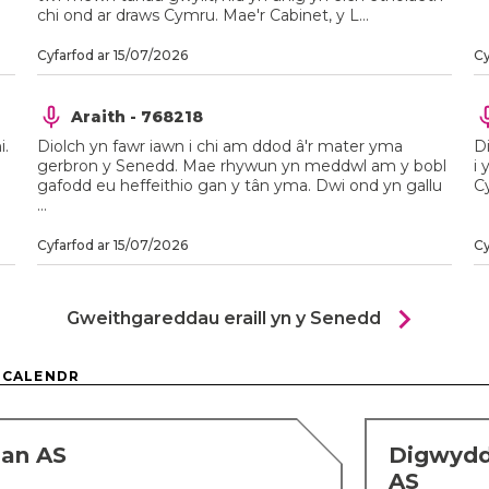
chi ond ar draws Cymru. Mae'r Cabinet, y L...
Cyfarfod ar 15/07/2026
Cy
Araith - 768218
i.
Diolch yn fawr iawn i chi am ddod â'r mater yma
Di
gerbron y Senedd. Mae rhywun yn meddwl am y bobl
i
gafodd eu heffeithio gan y tân yma. Dwi ond yn gallu
Cy
...
Cyfarfod ar 15/07/2026
Cy
chevron_right
Gweithgareddau eraill yn y Senedd
 CALENDR
ian AS
Digwyddi
AS