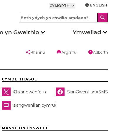
ENGLISH
language
CYMORTH
keyboard_arrow_down
search
m yn Gweithio
Ymweliad
share
print
error
Rhannu
Argraffu
Adborth
CYMDEITHASOL
@siangwenfelin
SianGwenllianASMS
siangwenllian.cymru/
MANYLION CYSWLLT