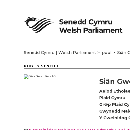
Senedd Cymru | Welsh Parliament
pobl
Siân 
POBL Y SENEDD
Siân Gw
Aelod Etholae
Plaid Cymru
Grŵp Plaid C
Gwynedd Mal
Y Gweinidog C