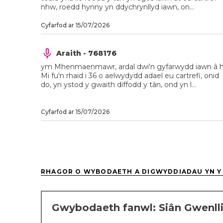
nhw, roedd hynny yn ddychrynllyd iawn, on...
Cyfarfod ar 15/07/2026
Araith - 768176
ym Mhenmaenmawr, ardal dwi'n gyfarwydd iawn â h
Mi fu'n rhaid i 36 o aelwydydd adael eu cartrefi, onid
do, yn ystod y gwaith diffodd y tân, ond yn l...
Cyfarfod ar 15/07/2026
RHAGOR O WYBODAETH A DIGWYDDIADAU YN Y
Gwybodaeth fanwl: Siân Gwenll