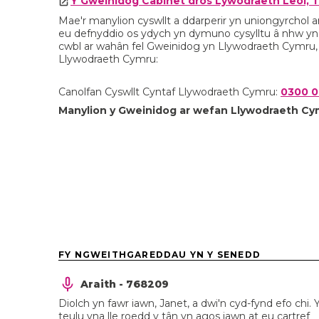
Y Gweinidog Cabinet dros Lywodraeth Leol, T
Mae'r manylion cyswllt a ddarperir yn uniongyrchol ar
eu defnyddio os ydych yn dymuno cysylltu â nhw yn y
cwbl ar wahân fel Gweinidog yn Llywodraeth Cymru,
Llywodraeth Cymru:
Canolfan Cyswllt Cyntaf Llywodraeth Cymru:
0300 
Manylion y Gweinidog ar wefan Llywodraeth Cy
FY NGWEITHGAREDDAU YN Y SENEDD
Araith - 768209
Diolch yn fawr iawn, Janet, a dwi'n cyd-fynd efo chi. 
teulu yna lle roedd y tân yn agos iawn at eu cartref