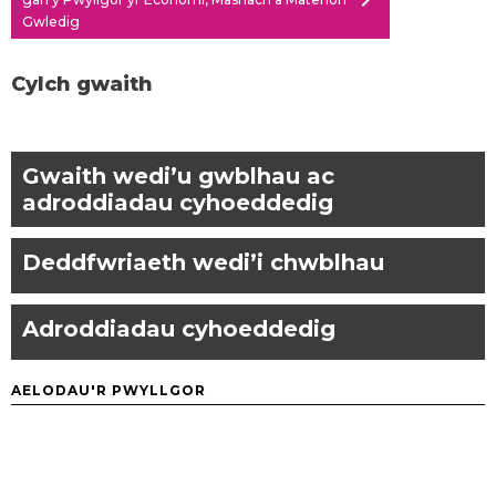
chevron_right
Gwledig
Cylch gwaith
Gwaith wedi’u gwblhau ac
adroddiadau cyhoeddedig
Deddfwriaeth wedi’i chwblhau
Adroddiadau cyhoeddedig
AELODAU'R PWYLLGOR