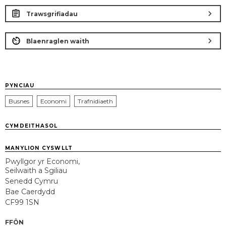
chevron_right
Trawsgrifiadau
chevron_right
Blaenraglen waith
PYNCIAU
Busnes
Economi
Trafnidiaeth
CYMDEITHASOL
MANYLION CYSWLLT
Pwyllgor yr Economi,
Seilwaith a Sgiliau
Senedd Cymru
Bae Caerdydd
CF99 1SN
FFÔN