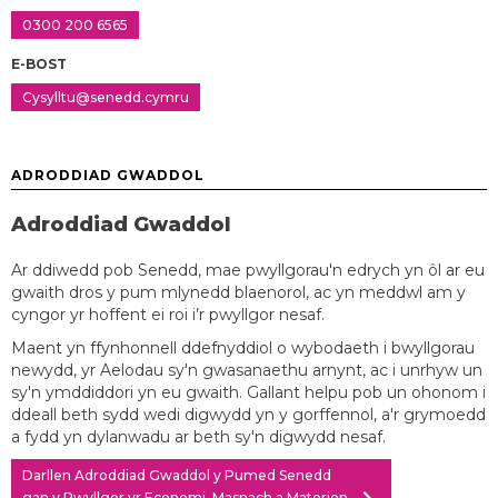
0300 200 6565
E-BOST
Cysylltu@senedd.cymru
ADRODDIAD GWADDOL
Adroddiad Gwaddol
Ar ddiwedd pob Senedd, mae pwyllgorau'n edrych yn ôl ar eu
gwaith dros y pum mlynedd blaenorol, ac yn meddwl am y
cyngor yr hoffent ei roi i’r pwyllgor nesaf.
Maent yn ffynhonnell ddefnyddiol o wybodaeth i bwyllgorau
newydd, yr Aelodau sy'n gwasanaethu arnynt, ac i unrhyw un
sy'n ymddiddori yn eu gwaith. Gallant helpu pob un ohonom i
ddeall beth sydd wedi digwydd yn y gorffennol, a'r grymoedd
a fydd yn dylanwadu ar beth sy'n digwydd nesaf.
Darllen Adroddiad Gwaddol y Pumed Senedd
gan y Pwyllgor yr Economi, Masnach a Materion