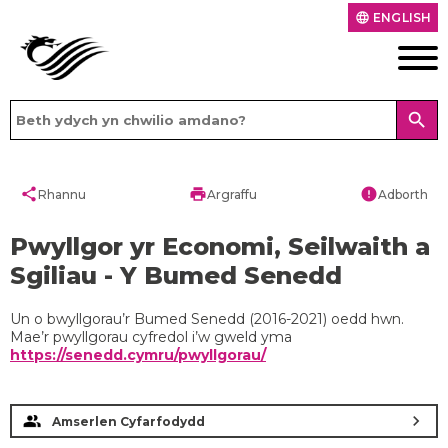
ENGLISH
language
search
share
print
error
Rhannu
Argraffu
Adborth
Pwyllgor yr Economi, Seilwaith a
Sgiliau - Y Bumed Senedd
Un o bwyllgorau’r Bumed Senedd (2016-2021) oedd hwn.
Mae’r pwyllgorau cyfredol i’w gweld yma
https://senedd.cymru/pwyllgorau/
chevron_right
Amserlen Cyfarfodydd