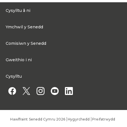
Cysylltu â ni
0300 200 6565
Ymchwil y Senedd
Cysylltu@senedd.cymru
Hafan Ymchwil y Senedd
Cysylltu â Senedd Cymru
Comisiwn y Senedd
Erthyglau Ymchwil
Adnoddau Cyfryngau
Ynghylch Comisiwn y Senedd
Gweithio i ni
Strwythur Sefydliad a Chyfrifoldebau
Gweithio i ni
Fframwaith Llywodraethu Corfforaethol y Comisiwn
Cysylltu
Gweithio i Gomisiwn y Senedd
Mynediad at wybodaeth
Gweithio i Aelod o'r Senedd
Penodiadau Cyhoeddus
Hawlfraint Senedd Cymru 2026
Hygyrchedd
Preifatrwydd