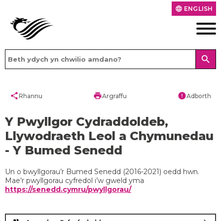
ENGLISH
language
search
share
print
error
Rhannu
Argraffu
Adborth
Y Pwyllgor Cydraddoldeb,
Llywodraeth Leol a Chymunedau
- Y Bumed Senedd
Un o bwyllgorau’r Bumed Senedd (2016-2021) oedd hwn.
Mae’r pwyllgorau cyfredol i’w gweld yma
https://senedd.cymru/pwyllgorau/