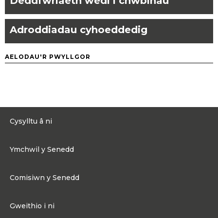
Deddfwriaeth wedi’i chwblhau
Adroddiadau cyhoeddedig
AELODAU'R PWYLLGOR
Cysylltu â ni
0300 200 6565
Ymchwil y Senedd
Cysylltu@senedd.cymru
Hafan Ymchwil y Senedd
Cysylltu â Senedd Cymru
Comisiwn y Senedd
Erthyglau Ymchwil
Adnoddau Cyfryngau
Ynghylch Comisiwn y Senedd
Gweithio i ni
Strwythur Sefydliad a Chyfrifoldebau