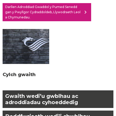
Darllen Adroddiad Gwaddol y Pumed Senedd
chevron_right
gan y Pwyllgor Cydraddoldeb, Llywodraeth Leol
a Chymunedau.
Cylch gwaith
Gwaith wedi’u gwblhau ac
adroddiadau cyhoeddedig