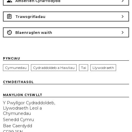
chevron_right
Amserlen Cyfarfodydd
chevron_right
Trawsgrifiadau
chevron_right
Blaenraglen waith
PYNCIAU
Cymunedau
Cydraddoldeb a Hawliau
Tai
Llywodraeth
CYMDEITHASOL
MANYLION CYSWLLT
Y Pwyllgor Cydraddoldeb,
Llywodraeth Leol a
Chymunedau
Senedd Cymru
Bae Caerdydd