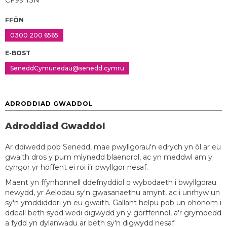
CF99 1SN
FFÔN
0300 200 6565
E-BOST
SeneddCymunedau@senedd.cymru
ADRODDIAD GWADDOL
Adroddiad Gwaddol
Ar ddiwedd pob Senedd, mae pwyllgorau'n edrych yn ôl ar eu
gwaith dros y pum mlynedd blaenorol, ac yn meddwl am y
cyngor yr hoffent ei roi i’r pwyllgor nesaf.
Maent yn ffynhonnell ddefnyddiol o wybodaeth i bwyllgorau
newydd, yr Aelodau sy'n gwasanaethu arnynt, ac i unrhyw un
sy'n ymddiddori yn eu gwaith. Gallant helpu pob un ohonom i
ddeall beth sydd wedi digwydd yn y gorffennol, a'r grymoedd
a fydd yn dylanwadu ar beth sy'n digwydd nesaf.