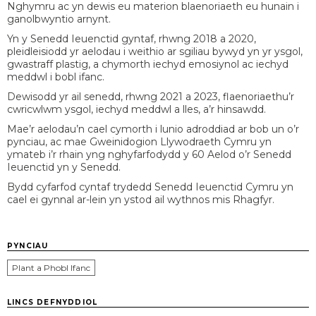
Nghymru ac yn dewis eu materion blaenoriaeth eu hunain i
ganolbwyntio arnynt.
Yn y Senedd Ieuenctid gyntaf, rhwng 2018 a 2020,
pleidleisiodd yr aelodau i weithio ar sgiliau bywyd yn yr ysgol,
gwastraff plastig, a chymorth iechyd emosiynol ac iechyd
meddwl i bobl ifanc.
Dewisodd yr ail senedd, rhwng 2021 a 2023, flaenoriaethu’r
cwricwlwm ysgol, iechyd meddwl a lles, a’r hinsawdd.
Mae’r aelodau’n cael cymorth i lunio adroddiad ar bob un o’r
pynciau, ac mae Gweinidogion Llywodraeth Cymru yn
ymateb i’r rhain yng nghyfarfodydd y 60 Aelod o’r Senedd
Ieuenctid yn y Senedd.
Bydd cyfarfod cyntaf trydedd Senedd Ieuenctid Cymru yn
cael ei gynnal ar-lein yn ystod ail wythnos mis Rhagfyr.
PYNCIAU
Plant a Phobl Ifanc
LINCS DEFNYDDIOL