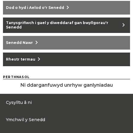
chevron_right
Dod o hyd i Aelod o'r Senedd
Tanysgrifiwch i gael y diweddaraf gan bwyllgorau'r
chevron_right
Senedd
chevron_right
Senedd Nawr
chevron_right
Rhestr termau
PERTHNASOL
Ni ddarganfuwyd unrhyw ganlyniadau
Cysylltu â ni
0300 200 6565
Ymchwil y Senedd
Cysylltu@senedd.cymru
Hafan Ymchwil y Senedd