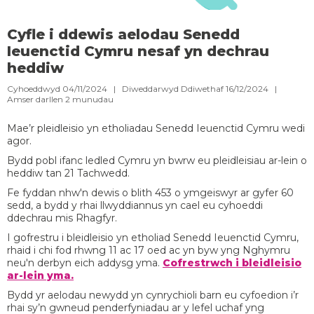
Cyfle i ddewis aelodau Senedd
Ieuenctid Cymru nesaf yn dechrau
heddiw
Cyhoeddwyd 04/11/2024 | Diweddarwyd Ddiwethaf 16/12/2024 |
Amser darllen
2
munudau
Mae’r pleidleisio yn etholiadau Senedd Ieuenctid Cymru wedi
agor.
Bydd pobl ifanc ledled Cymru yn bwrw eu pleidleisiau ar-lein o
heddiw tan 21 Tachwedd.
Fe fyddan nhw'n dewis o blith 453 o ymgeiswyr ar gyfer 60
sedd, a bydd y rhai llwyddiannus yn cael eu cyhoeddi
ddechrau mis Rhagfyr.
I gofrestru i bleidleisio yn etholiad Senedd Ieuenctid Cymru,
rhaid i chi fod rhwng 11 ac 17 oed ac yn byw yng Nghymru
neu'n derbyn eich addysg yma.
Cofrestrwch i bleidleisio
ar-lein yma.
Bydd yr aelodau newydd yn cynrychioli barn eu cyfoedion i’r
rhai sy’n gwneud penderfyniadau ar y lefel uchaf yng