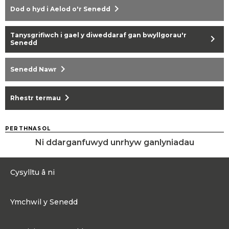
chevron_right
Dod o hyd i Aelod o'r Senedd
Tanysgrifiwch i gael y diweddaraf gan bwyllgorau'r
chevron_right
Senedd
chevron_right
Senedd Nawr
chevron_right
Rhestr termau
PERTHNASOL
Ni ddarganfuwyd unrhyw ganlyniadau
Cysylltu â ni
0300 200 6565
Ymchwil y Senedd
Cysylltu@senedd.cymru
Hafan Ymchwil y Senedd
Cysylltu â Senedd Cymru