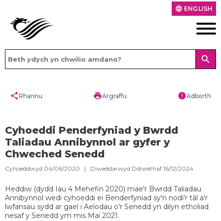
ENGLISH
language
search
share
print
error
Rhannu
Argraffu
Adborth
Cyhoeddi Penderfyniad y Bwrdd
Taliadau Annibynnol ar gyfer y
Chweched Senedd
Cyhoeddwyd 04/06/2020 | Diweddarwyd Ddiwethaf 16/12/2024
​Heddiw (dydd Iau 4 Mehefin 2020) mae'r Bwrdd Taliadau
Annibynnol wedi cyhoeddi ei Benderfyniad sy'n nodi'r tâl a'r
lwfansau sydd ar gael i Aelodau o'r Senedd yn dilyn etholiad
nesaf y Senedd ym mis Mai 2021.