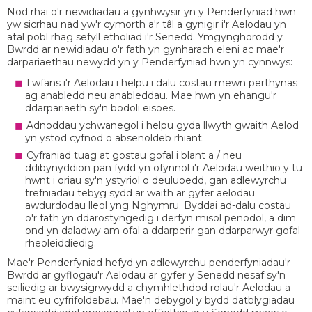
Nod rhai o'r newidiadau a gynhwysir yn y Penderfyniad hwn
yw sicrhau nad yw'r cymorth a'r tâl a gynigir i'r Aelodau yn
atal pobl rhag sefyll etholiad i'r Senedd. Ymgynghorodd y
Bwrdd ar newidiadau o'r fath yn gynharach eleni ac mae'r
darpariaethau newydd yn y Penderfyniad hwn yn cynnwys:
Lwfans i'r Aelodau i helpu i dalu costau mewn perthynas
ag anabledd neu anableddau. Mae hwn yn ehangu'r
ddarpariaeth sy'n bodoli eisoes.
Adnoddau ychwanegol i helpu gyda llwyth gwaith Aelod
yn ystod cyfnod o absenoldeb rhiant.
Cyfraniad tuag at gostau gofal i blant a / neu
ddibynyddion pan fydd yn ofynnol i'r Aelodau weithio y tu
hwnt i oriau sy'n ystyriol o deuluoedd, gan adlewyrchu
trefniadau tebyg sydd ar waith ar gyfer aelodau
awdurdodau lleol yng Nghymru. Byddai ad-dalu costau
o'r fath yn ddarostyngedig i derfyn misol penodol, a dim
ond yn daladwy am ofal a ddarperir gan ddarparwyr gofal
rheoleiddiedig.
Mae'r Penderfyniad hefyd yn adlewyrchu penderfyniadau'r
Bwrdd ar gyflogau'r Aelodau ar gyfer y Senedd nesaf sy'n
seiliedig ar bwysigrwydd a chymhlethdod rolau'r Aelodau a
maint eu cyfrifoldebau. Mae'n debygol y bydd datblygiadau