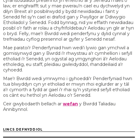
cyfansoddiadol presennol yn effeithio ar y Senedd maes o
law, er enghraifft sut y mae pwerau'n cael eu dychwelyd yn
dilyn Brexit a'r posibilrwydd y bydd newidiadau i faint y
Senedd fel sy'n cael ei drafod gan y Pwyllgor ar Ddiwygio
Etholiadol y Senedd. Fodd bynnag, nid yw effaith newidiadau
posibl o'r fath ar rolau a chyfrifoldebau'r Aelodau yn glir ar hyn
o bryd. Felly, mae'r Bwrdd wedi penderfynu y dylid cynnal y
trefniadau cyflog presennol ar gyfer y Senedd nesaf.
Mae paratoi'r Penderfyniad hwn wedi'i lywio gan ymchwil a
gomisiynwyd gan y Bwrdd i'r rhwystrau a'r cymhellion i sefyll
etholiad i'r Senedd, yn ogystal ag ymgynghori â'r Aelodau
etholedig, eu staff, pleidiau gwleidyddol, rhanddeiliaid a'r
cyhoedd.
Mae'r Bwrdd wedi ymrwymo i gyhoeddi'r Penderfyniad hwn
tua blwyddyn cyn yr etholiad er mwyn rhoi eglurder ar y tâl
a'r cymorth a fydd ar gael i'r rhai sy'n ystyried sefyll etholiad
os cânt eu hethol yn Aelodau o'r Senedd.
Ceir gwybodaeth bellach ar
wefan
y Bwrdd Taliadau
Annibynnol.
LINCS DEFNYDDIOL