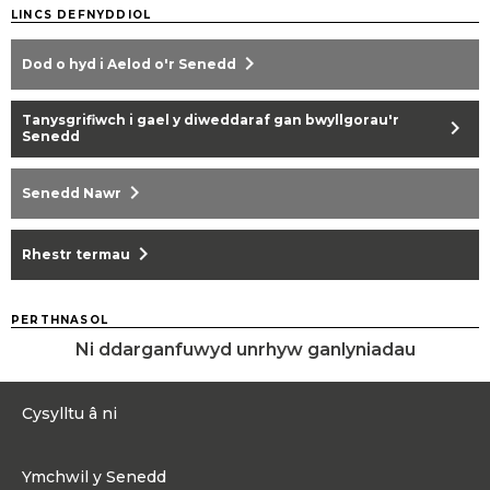
LINCS DEFNYDDIOL
chevron_right
Dod o hyd i Aelod o'r Senedd
Tanysgrifiwch i gael y diweddaraf gan bwyllgorau'r
chevron_right
Senedd
chevron_right
Senedd Nawr
chevron_right
Rhestr termau
PERTHNASOL
Ni ddarganfuwyd unrhyw ganlyniadau
Cysylltu â ni
0300 200 6565
Ymchwil y Senedd