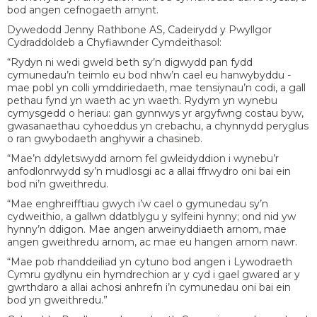
bod angen cefnogaeth arnynt.
Dywedodd Jenny Rathbone AS, Cadeirydd y Pwyllgor
Cydraddoldeb a Chyfiawnder Cymdeithasol:
“Rydyn ni wedi gweld beth sy’n digwydd pan fydd
cymunedau’n teimlo eu bod nhw’n cael eu hanwybyddu -
mae pobl yn colli ymddiriedaeth, mae tensiynau’n codi, a gall
pethau fynd yn waeth ac yn waeth. Rydym yn wynebu
cymysgedd o heriau: gan gynnwys yr argyfwng costau byw,
gwasanaethau cyhoeddus yn crebachu, a chynnydd peryglus
o ran gwybodaeth anghywir a chasineb.
“Mae’n ddyletswydd arnom fel gwleidyddion i wynebu’r
anfodlonrwydd sy’n mudlosgi ac a allai ffrwydro oni bai ein
bod ni’n gweithredu.
“Mae enghreifftiau gwych i’w cael o gymunedau sy’n
cydweithio, a gallwn ddatblygu y sylfeini hynny; ond nid yw
hynny’n ddigon. Mae angen arweinyddiaeth arnom, mae
angen gweithredu arnom, ac mae eu hangen arnom nawr.
“Mae pob rhanddeiliad yn cytuno bod angen i Lywodraeth
Cymru gydlynu ein hymdrechion ar y cyd i gael gwared ar y
gwrthdaro a allai achosi anhrefn i’n cymunedau oni bai ein
bod yn gweithredu.”