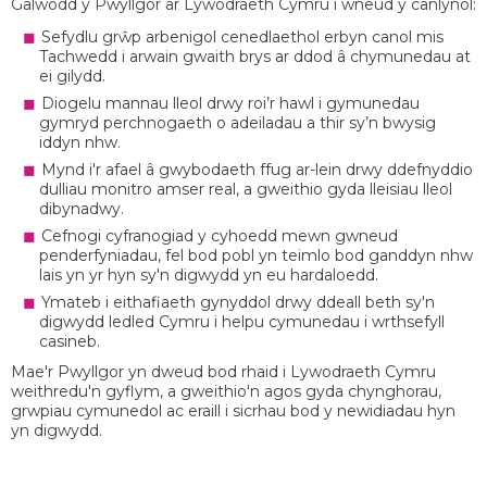
Galwodd y Pwyllgor ar Lywodraeth Cymru i wneud y canlynol:
Sefydlu grŵp arbenigol cenedlaethol erbyn canol mis
Tachwedd i arwain gwaith brys ar ddod â chymunedau at
ei gilydd.
Diogelu mannau lleol drwy roi’r hawl i gymunedau
gymryd perchnogaeth o adeiladau a thir sy’n bwysig
iddyn nhw.
Mynd i'r afael â gwybodaeth ffug ar-lein drwy ddefnyddio
dulliau monitro amser real, a gweithio gyda lleisiau lleol
dibynadwy.
Cefnogi cyfranogiad y cyhoedd mewn gwneud
penderfyniadau, fel bod pobl yn teimlo bod ganddyn nhw
lais yn yr hyn sy'n digwydd yn eu hardaloedd.
Ymateb i eithafiaeth gynyddol drwy ddeall beth sy'n
digwydd ledled Cymru i helpu cymunedau i wrthsefyll
casineb.
Mae'r Pwyllgor yn dweud bod rhaid i Lywodraeth Cymru
weithredu'n gyflym, a gweithio'n agos gyda chynghorau,
grwpiau cymunedol ac eraill i sicrhau bod y newidiadau hyn
yn digwydd.