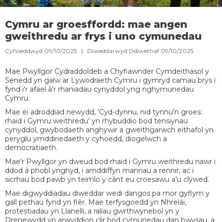
Cymru ar groesffordd: mae angen
gweithredu ar frys i uno cymunedau
Cyhoeddwyd 09/10/2025 | Diweddarwyd Ddiwethaf 09/10/2025
Mae Pwyllgor Cydraddoldeb a Chyfiawnder Cymdeithasol y
Senedd yn galw ar Lywodraeth Cymru i gymryd camau brys i
fynd i'r afael â'r rhaniadau cynyddol yng nghymunedau
Cymru.
Mae ei adroddiad newydd, 'Cyd-dynnu, nid tynnu'n groes:
rhaid i Gymru weithredu' yn rhybuddio bod tensiynau
cynyddol, gwybodaeth anghywir a gweithgarwch eithafol yn
peryglu ymddiriedaeth y cyhoedd, diogelwch a
democratiaeth.
Mae'r Pwyllgor yn dweud bod rhaid i Gymru weithredu nawr i
ddod â phobl ynghyd, i amddiffyn mannau a rennir, ac i
sicrhau bod pawb yn teimlo y cânt eu croesawu a'u clywed.
Mae digwyddiadau diweddar wedi dangos pa mor gyflym y
gall pethau fynd yn flêr. Mae terfysgoedd yn Nhrelái,
protestiadau yn Llanelli, a ralïau gwrthwynebol yn y
Drenewydd yn arwyddion clir bod cymunedau dan bwysau, a