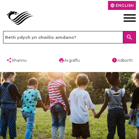
ENGLISH
language
search
share
print
error
Rhannu
Argraffu
Adborth