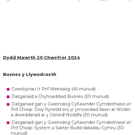
Dydd Mawrth 20 Chwefror 2024
Busnes y Llywodraeth
Cwestiynau i’r Prif Weinidog (45 munud)
Datganiad a Chyhoeddiad Busnes (30 munud)
Datganiad gan y Gweinidog Cyfiawnder Cymdeithasol a'r
Prif Chwip: Dwy flynedd ers yr ymosodiad llawn ar Wcráin
a diweddariad ar y Genedl Noddfa (30 munud)
Datganiad gan y Gweinidog Cyfiawnder Cymdeithasol a'r
Prif Chwip: System a Siarter Budd-daliadau Cymru (30
munud)