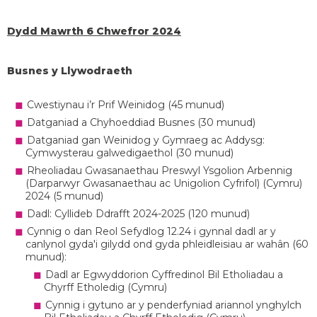
Dydd Mawrth 6 Chwefror 2024
Busnes y Llywodraeth
Cwestiynau i’r Prif Weinidog (45 munud)
Datganiad a Chyhoeddiad Busnes (30 munud)
Datganiad gan Weinidog y Gymraeg ac Addysg:
Cymwysterau galwedigaethol (30 munud)
Rheoliadau Gwasanaethau Preswyl Ysgolion Arbennig
(Darparwyr Gwasanaethau ac Unigolion Cyfrifol) (Cymru)
2024 (5 munud)
Dadl: Cyllideb Ddrafft 2024-2025 (120 munud)
Cynnig o dan Reol Sefydlog 12.24 i gynnal dadl ar y
canlynol gyda'i gilydd ond gyda phleidleisiau ar wahân (60
munud):
Dadl ar Egwyddorion Cyffredinol Bil Etholiadau a
Chyrff Etholedig (Cymru)
Cynnig i gytuno ar y penderfyniad ariannol ynghylch