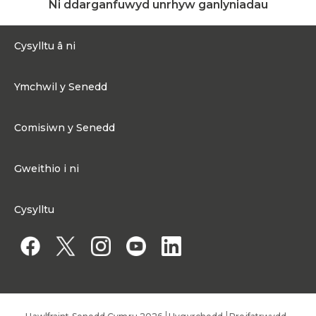
Ni ddarganfuwyd unrhyw ganlyniadau
Cysylltu â ni
0300 200 6565
Ymchwil y Senedd
Cysylltu@senedd.cymru
Hafan Ymchwil y Senedd
Cysylltu â ni
Comisiwn y Senedd
Erthyglau Ymchwil
Adnoddau Cyfryngau
Ynghylch Comisiwn y Senedd
Gweithio i ni
Strwythur Sefydliad a Chyfrifoldebau
Gweithio i ni
Fframwaith Llywodraethu Corfforaethol y Comisiwn
Cysylltu
Gweithio i Gomisiwn y Senedd
Mynediad at wybodaeth
Gweithio i Aelod Senedd
Penodiadau Cyhoeddus