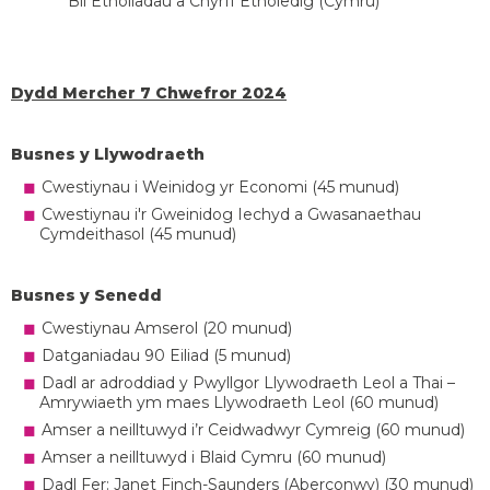
Bil Etholiadau a Chyrff Etholedig (Cymru)
Dydd Mercher 7 Chwefror 2024
Busnes y Llywodraeth
Cwestiynau i Weinidog yr Economi (45 munud)
Cwestiynau i'r Gweinidog Iechyd a Gwasanaethau
Cymdeithasol (45 munud)
Busnes y Senedd
Cwestiynau Amserol (20 munud)
Datganiadau 90 Eiliad (5 munud)
Dadl ar adroddiad y Pwyllgor Llywodraeth Leol a Thai –
Amrywiaeth ym maes Llywodraeth Leol (60 munud)
Amser a neilltuwyd i’r Ceidwadwyr Cymreig (60 munud)
Amser a neilltuwyd i Blaid Cymru (60 munud)
Dadl Fer: Janet Finch-Saunders (Aberconwy) (30 munud)