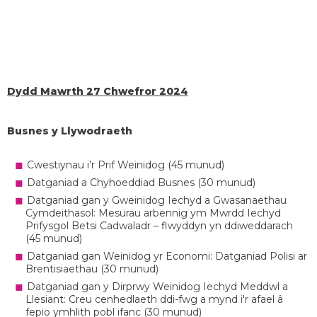
Dydd Mawrth 27 Chwefror 2024
Busnes y Llywodraeth
Cwestiynau i’r Prif Weinidog (45 munud)
Datganiad a Chyhoeddiad Busnes (30 munud)
Datganiad gan y Gweinidog Iechyd a Gwasanaethau
Cymdeithasol: Mesurau arbennig ym Mwrdd Iechyd
Prifysgol Betsi Cadwaladr – flwyddyn yn ddiweddarach
(45 munud)
Datganiad gan Weinidog yr Economi: Datganiad Polisi ar
Brentisiaethau (30 munud)
Datganiad gan y Dirprwy Weinidog Iechyd Meddwl a
Llesiant: Creu cenhedlaeth ddi-fwg a mynd i'r afael â
fepio ymhlith pobl ifanc (30 munud)