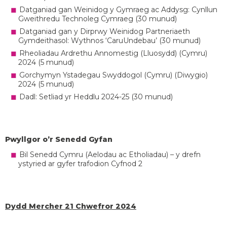
Datganiad gan Weinidog y Gymraeg ac Addysg: Cynllun
Gweithredu Technoleg Cymraeg (30 munud)
Datganiad gan y Dirprwy Weinidog Partneriaeth
Gymdeithasol: Wythnos ‘CaruUndebau’ (30 munud)
Rheoliadau Ardrethu Annomestig (Lluosydd) (Cymru)
2024 (5 munud)
Gorchymyn Ystadegau Swyddogol (Cymru) (Diwygio)
2024 (5 munud)
Dadl: Setliad yr Heddlu 2024-25 (30 munud)
Pwyllgor o’r Senedd Gyfan
Bil Senedd Cymru (Aelodau ac Etholiadau) – y drefn
ystyried ar gyfer trafodion Cyfnod 2
Dydd Mercher 21 Chwefror 2024