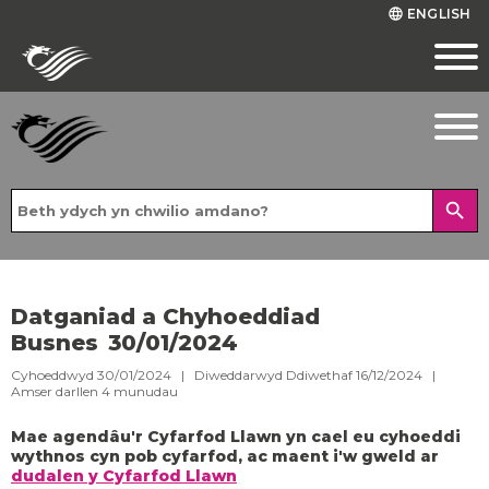
ENGLISH
language
search
Datganiad a Chyhoeddiad
Busnes 30/01/2024
Cyhoeddwyd 30/01/2024 | Diweddarwyd Ddiwethaf 16/12/2024 |
Amser darllen
4
munudau
Mae agendâu'r Cyfarfod Llawn yn cael eu cyhoeddi
wythnos cyn pob cyfarfod, ac maent i'w gweld ar
dudalen y Cyfarfod Llawn