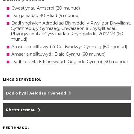
Cwestiynau Amserol (20 munud)
Datganiadau 90 Eiliad (5 munud)
Dadl ynghylch Adroddiad Blynyddol y Pwyllgor Diwylliant,
Cyfathrebu, y Gymraeg, Chwaraeon a Chysylltiadau
Rhyngwladol ar Gysylltiadau Rhyngwladol 2022-23 (60
munud)
Amser a neilltuwyd i’r Ceidwadwyr Cymreig (60 munud)
Amser a neilltuwyd i Blaid Cymru (60 munud)
Dadl Fer: Mark Isherwood (Gogledd Cymru) (30 munud)
LINCS DEFNYDDIOL
chevron_right
Dod o hyd i Aelodau'r Senedd
chevron_right
Rhestr termau
PERTHNASOL