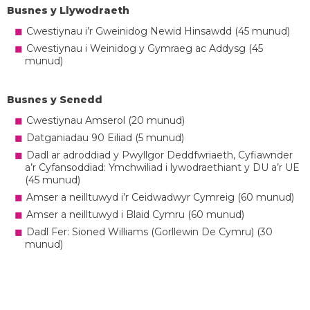
Busnes y Llywodraeth
Cwestiynau i’r Gweinidog Newid Hinsawdd (45 munud)
Cwestiynau i Weinidog y Gymraeg ac Addysg (45
munud)
Busnes y Senedd
Cwestiynau Amserol (20 munud)
Datganiadau 90 Eiliad (5 munud)
Dadl ar adroddiad y Pwyllgor Deddfwriaeth, Cyfiawnder
a’r Cyfansoddiad: Ymchwiliad i lywodraethiant y DU a’r UE
(45 munud)
Amser a neilltuwyd i’r Ceidwadwyr Cymreig (60 munud)
Amser a neilltuwyd i Blaid Cymru (60 munud)
Dadl Fer: Sioned Williams (Gorllewin De Cymru) (30
munud)