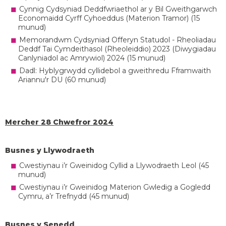
Cynnig Cydsyniad Deddfwriaethol ar y Bil Gweithgarwch
Economaidd Cyrff Cyhoeddus (Materion Tramor) (15
munud)
Memorandwm Cydsyniad Offeryn Statudol - Rheoliadau
Deddf Tai Cymdeithasol (Rheoleiddio) 2023 (Diwygiadau
Canlyniadol ac Amrywiol) 2024 (15 munud)
Dadl: Hyblygrwydd cyllidebol a gweithredu Fframwaith
Ariannu'r DU (60 munud)
Mercher 28 Chwefror 2024
Busnes y Llywodraeth
Cwestiynau i’r Gweinidog Cyllid a Llywodraeth Leol (45
munud)
Cwestiynau i’r Gweinidog Materion Gwledig a Gogledd
Cymru, a’r Trefnydd (45 munud)
Busnes y Senedd