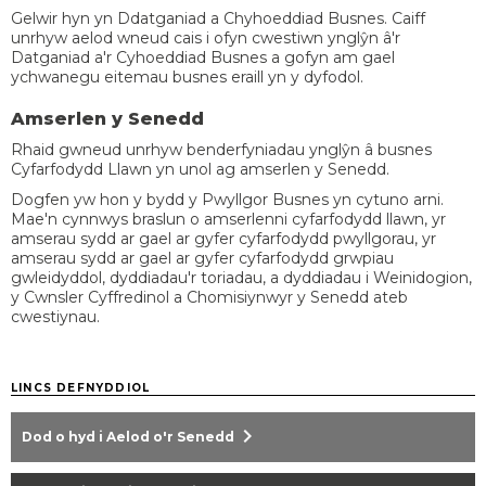
Gelwir hyn yn Ddatganiad a Chyhoeddiad Busnes. Caiff
unrhyw aelod wneud cais i ofyn cwestiwn ynglŷn â'r
Datganiad a'r Cyhoeddiad Busnes a gofyn am gael
ychwanegu eitemau busnes eraill yn y dyfodol.
Amserlen y Senedd
Rhaid gwneud unrhyw benderfyniadau ynglŷn â busnes
Cyfarfodydd Llawn yn unol ag amserlen y Senedd.
Dogfen yw hon y bydd y Pwyllgor Busnes yn cytuno arni.
Mae'n cynnwys braslun o amserlenni cyfarfodydd llawn, yr
amserau sydd ar gael ar gyfer cyfarfodydd pwyllgorau, yr
amserau sydd ar gael ar gyfer cyfarfodydd grwpiau
gwleidyddol, dyddiadau'r toriadau, a dyddiadau i Weinidogion,
y Cwnsler Cyffredinol a Chomisiynwyr y Senedd ateb
cwestiynau.
LINCS DEFNYDDIOL
chevron_right
Dod o hyd i Aelod o'r Senedd