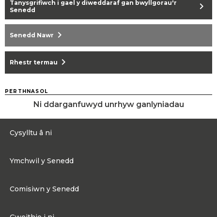
Tanysgrifiwch i gael y diweddaraf gan bwyllgorau'r
chevron_right
Senedd
chevron_right
Senedd Nawr
chevron_right
Rhestr termau
PERTHNASOL
Ni ddarganfuwyd unrhyw ganlyniadau
Cysylltu â ni
0300 200 6565
Ymchwil y Senedd
Cysylltu@senedd.cymru
Hafan Ymchwil y Senedd
Cysylltu â Senedd Cymru
Comisiwn y Senedd
Erthyglau Ymchwil
Adnoddau Cyfryngau
Ynghylch Comisiwn y Senedd