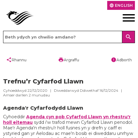
ENGLISH
language
search
share
print
error
Rhannu
Argraffu
Adborth
Trefnu’r Cyfarfod Llawn
Cyhoeddwyd 22/12/2020 | Diweddarwyd Ddiwethaf 16/12/2024 |
Amser darllen
2
munudau
Agenda'r Cyfarfodydd Llawn
Cyhoeddir
Agenda cyn pob Cyfarfod Llawn yn rhestru'r
holl eitemau
sydd i'w trafod mewn Cyfarfod Llawn penodol.
Mae'r Agenda'n rhestru'r holl fusnes yn y drefn y caiff ei
ystyried gan yr Aelodau ac mae'n bosib ei diweddaru unrhyw