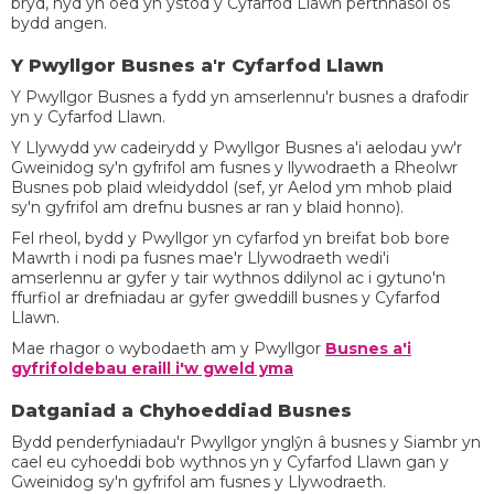
bryd, hyd yn oed yn ystod y Cyfarfod Llawn perthnasol os
bydd angen.
Y Pwyllgor Busnes a'r Cyfarfod Llawn
Y Pwyllgor Busnes a fydd yn amserlennu'r busnes a drafodir
yn y Cyfarfod Llawn.
Y Llywydd yw cadeirydd y Pwyllgor Busnes a'i aelodau yw'r
Gweinidog sy'n gyfrifol am fusnes y llywodraeth a Rheolwr
Busnes pob plaid wleidyddol (sef, yr Aelod ym mhob plaid
sy'n gyfrifol am drefnu busnes ar ran y blaid honno).
Fel rheol, bydd y Pwyllgor yn cyfarfod yn breifat bob bore
Mawrth i nodi pa fusnes mae'r Llywodraeth wedi'i
amserlennu ar gyfer y tair wythnos ddilynol ac i gytuno'n
ffurfiol ar drefniadau ar gyfer gweddill busnes y Cyfarfod
Llawn.
Mae rhagor o wybodaeth am y Pwyllgor
Busnes a'i
gyfrifoldebau eraill i'w gweld yma
Datganiad a Chyhoeddiad Busnes
Bydd penderfyniadau'r Pwyllgor ynglŷn â busnes y Siambr yn
cael eu cyhoeddi bob wythnos yn y Cyfarfod Llawn gan y
Gweinidog sy'n gyfrifol am fusnes y Llywodraeth.