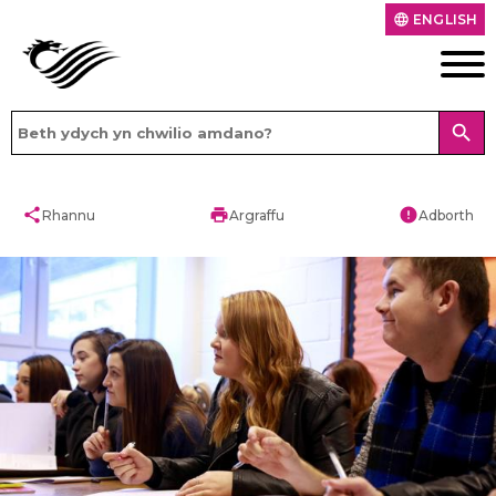
ENGLISH
language
search
share
print
error
Rhannu
Argraffu
Adborth