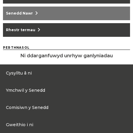
chevron_right
Senedd Nawr
chevron_right
Rhestr termau
PERTHNASOL
Ni ddarganfuwyd unrhyw ganlyniadau
Cysylltu â ni
0300 200 6565
Ymchwil y Senedd
Cysylltu@senedd.cymru
Hafan Ymchwil y Senedd
Cysylltu â Senedd Cymru
Comisiwn y Senedd
Erthyglau Ymchwil
Adnoddau Cyfryngau
Ynghylch Comisiwn y Senedd
Gweithio i ni
Strwythur Sefydliad a Chyfrifoldebau