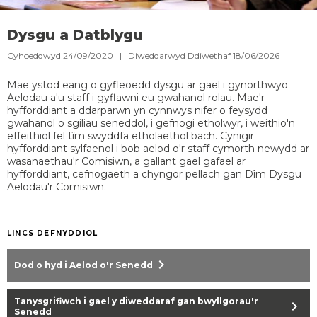
Dysgu a Datblygu
Cyhoeddwyd 24/09/2020 | Diweddarwyd Ddiwethaf 18/06/2026
Mae ystod eang o gyfleoedd dysgu ar gael i gynorthwyo
Aelodau a'u staff i gyflawni eu gwahanol rolau. Mae'r
hyfforddiant a ddarparwn yn cynnwys nifer o feysydd
gwahanol o sgiliau seneddol, i gefnogi etholwyr, i weithio'n
effeithiol fel tîm swyddfa etholaethol bach. Cynigir
hyfforddiant sylfaenol i bob aelod o'r staff cymorth newydd ar
wasanaethau'r Comisiwn, a gallant gael gafael ar
hyfforddiant, cefnogaeth a chyngor pellach gan Dîm Dysgu
Aelodau'r Comisiwn.
LINCS DEFNYDDIOL
chevron_right
Dod o hyd i Aelod o'r Senedd
Tanysgrifiwch i gael y diweddaraf gan bwyllgorau'r
chevron_right
Senedd