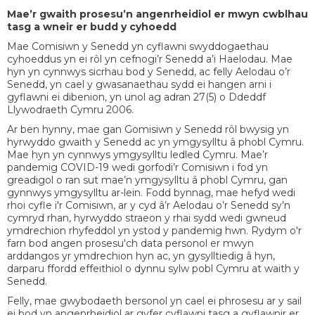
Mae’r gwaith prosesu’n angenrheidiol er mwyn cwblhau
tasg a wneir er budd y cyhoedd
Mae Comisiwn y Senedd yn cyflawni swyddogaethau
cyhoeddus yn ei rôl yn cefnogi’r Senedd a’i Haelodau. Mae
hyn yn cynnwys sicrhau bod y Senedd, ac felly Aelodau o’r
Senedd, yn cael y gwasanaethau sydd ei hangen arni i
gyflawni ei dibenion, yn unol ag adran 27(5) o Ddeddf
Llywodraeth Cymru 2006.
Ar ben hynny, mae gan Gomisiwn y Senedd rôl bwysig yn
hyrwyddo gwaith y Senedd ac yn ymgysylltu â phobl Cymru.
Mae hyn yn cynnwys ymgysylltu ledled Cymru. Mae’r
pandemig COVID-19 wedi gorfodi’r Comisiwn i fod yn
greadigol o ran sut mae’n ymgysylltu â phobl Cymru, gan
gynnwys ymgysylltu ar-lein. Fodd bynnag, mae hefyd wedi
rhoi cyfle i'r Comisiwn, ar y cyd â’r Aelodau o’r Senedd sy’n
cymryd rhan, hyrwyddo straeon y rhai sydd wedi gwneud
ymdrechion rhyfeddol yn ystod y pandemig hwn. Rydym o'r
farn bod angen prosesu'ch data personol er mwyn
arddangos yr ymdrechion hyn ac, yn gysylltiedig â hyn,
darparu ffordd effeithiol o dynnu sylw pobl Cymru at waith y
Senedd.
Felly, mae gwybodaeth bersonol yn cael ei phrosesu ar y sail
ei bod yn angenrheidiol ar gyfer cyflawni tasg a gyflawnir er