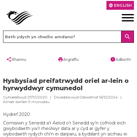
ENGLISH
language
search
share
print
error
Rhannu
Argraffu
Adborth
Hysbysiad preifatrwydd oriel ar-lein o
hyrwyddwyr cymunedol
Cyhoeddwyd 27/10/2020 | Diweddarwyd Ddiwethaf 16/12/2024 |
Amser darllen
9
munudau
Hydref 2020
Comisiwn y Senedd a’r Aelod o’r Senedd sy’n cofnodi eich
gwybodaeth yw’r rheolwyr data ar y cyd ar gyfer y
wybodaeth rydych chi'n ei darparu, a byddant yn sicrhau ei