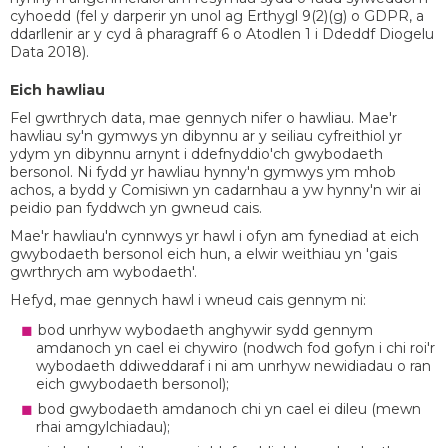
cyhoedd (fel y darperir yn unol ag Erthygl 9(2)(g) o GDPR, a
ddarllenir ar y cyd â pharagraff 6 o Atodlen 1 i Ddeddf Diogelu
Data 2018).
Eich hawliau
Fel gwrthrych data, mae gennych nifer o hawliau. Mae'r
hawliau sy'n gymwys yn dibynnu ar y seiliau cyfreithiol yr
ydym yn dibynnu arnynt i ddefnyddio'ch gwybodaeth
bersonol. Ni fydd yr hawliau hynny'n gymwys ym mhob
achos, a bydd y Comisiwn yn cadarnhau a yw hynny'n wir ai
peidio pan fyddwch yn gwneud cais.
Mae'r hawliau'n cynnwys yr hawl i ofyn am fynediad at eich
gwybodaeth bersonol eich hun, a elwir weithiau yn 'gais
gwrthrych am wybodaeth'.
Hefyd, mae gennych hawl i wneud cais gennym ni:
bod unrhyw wybodaeth anghywir sydd gennym
amdanoch yn cael ei chywiro (nodwch fod gofyn i chi roi'r
wybodaeth ddiweddaraf i ni am unrhyw newidiadau o ran
eich gwybodaeth bersonol);
bod gwybodaeth amdanoch chi yn cael ei dileu (mewn
rhai amgylchiadau);