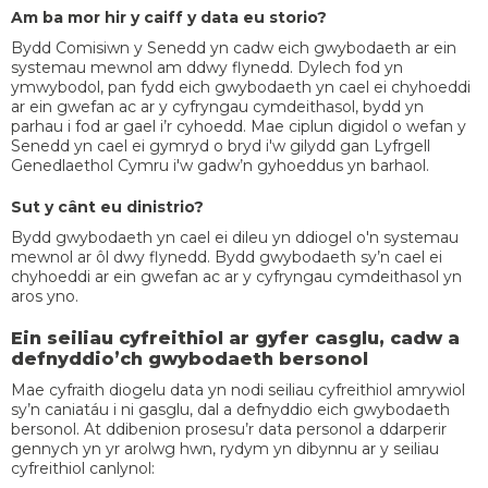
Am ba mor hir y caiff y data eu storio?
Bydd Comisiwn y Senedd yn cadw eich gwybodaeth ar ein
systemau mewnol am ddwy flynedd. Dylech fod yn
ymwybodol, pan fydd eich gwybodaeth yn cael ei chyhoeddi
ar ein gwefan ac ar y cyfryngau cymdeithasol, bydd yn
parhau i fod ar gael i’r cyhoedd. Mae ciplun digidol o wefan y
Senedd yn cael ei gymryd o bryd i'w gilydd gan Lyfrgell
Genedlaethol Cymru i'w gadw’n gyhoeddus yn barhaol.
Sut y cânt eu dinistrio?
Bydd gwybodaeth yn cael ei dileu yn ddiogel o'n systemau
mewnol ar ôl dwy flynedd. Bydd gwybodaeth sy’n cael ei
chyhoeddi ar ein gwefan ac ar y cyfryngau cymdeithasol yn
aros yno.
Ein seiliau cyfreithiol ar gyfer casglu, cadw a
defnyddio’ch gwybodaeth bersonol
Mae cyfraith diogelu data yn nodi seiliau cyfreithiol amrywiol
sy’n caniatáu i ni gasglu, dal a defnyddio eich gwybodaeth
bersonol. At ddibenion prosesu’r data personol a ddarperir
gennych yn yr arolwg hwn, rydym yn dibynnu ar y seiliau
cyfreithiol canlynol: