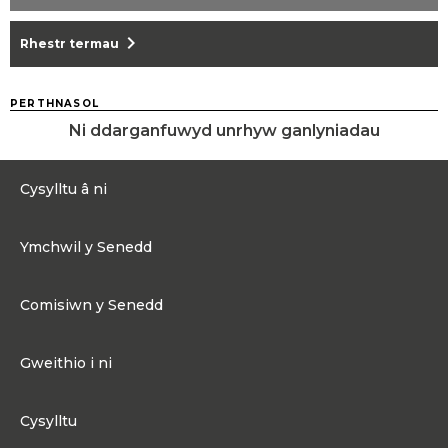
chevron_right
Rhestr termau
PERTHNASOL
Ni ddarganfuwyd unrhyw ganlyniadau
Cysylltu â ni
0300 200 6565
Ymchwil y Senedd
Cysylltu@senedd.cymru
Hafan Ymchwil y Senedd
Cysylltu â Senedd Cymru
Comisiwn y Senedd
Erthyglau Ymchwil
Adnoddau Cyfryngau
Ynghylch Comisiwn y Senedd
Gweithio i ni
Strwythur Sefydliad a Chyfrifoldebau
Gweithio i ni
Fframwaith Llywodraethu Corfforaethol y Comisiwn
Cysylltu
Gweithio i Gomisiwn y Senedd
Mynediad at wybodaeth