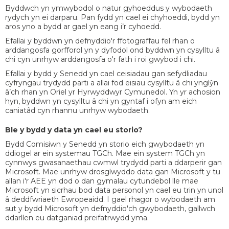
Byddwch yn ymwybodol o natur gyhoeddus y wybodaeth
rydych yn ei darparu. Pan fydd yn cael ei chyhoeddi, bydd yn
aros yno a bydd ar gael yn eang i’r cyhoedd.
Efallai y byddwn yn defnyddio'r ffotograffau fel rhan o
arddangosfa gorfforol yn y dyfodol ond byddwn yn cysylltu â
chi cyn unrhyw arddangosfa o'r fath i roi gwybod i chi.
Efallai y bydd y Senedd yn cael ceisiadau gan sefydliadau
cyfryngau trydydd parti a allai fod eisiau cysylltu â chi ynglŷn
â’ch rhan yn Oriel yr Hyrwyddwyr Cymunedol. Yn yr achosion
hyn, byddwn yn cysylltu â chi yn gyntaf i ofyn am eich
caniatâd cyn rhannu unrhyw wybodaeth.
Ble y bydd y data yn cael eu storio?
Bydd Comisiwn y Senedd yn storio eich gwybodaeth yn
ddiogel ar ein systemau TGCh. Mae ein system TGCh yn
cynnwys gwasanaethau cwmwl trydydd parti a ddarperir gan
Microsoft. Mae unrhyw drosglwyddo data gan Microsoft y tu
allan i'r AEE yn dod o dan gymalau cytundebol lle mae
Microsoft yn sicrhau bod data personol yn cael eu trin yn unol
â deddfwriaeth Ewropeaidd. I gael rhagor o wybodaeth am
sut y bydd Microsoft yn defnyddio'ch gwybodaeth, gallwch
ddarllen eu datganiad preifatrwydd yma.