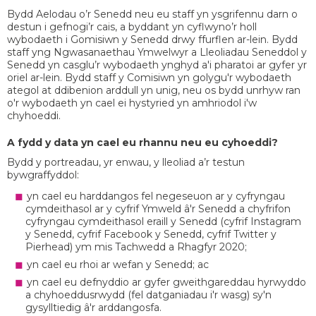
Bydd Aelodau o’r Senedd neu eu staff yn ysgrifennu darn o
destun i gefnogi’r cais, a byddant yn cyflwyno’r holl
wybodaeth i Gomisiwn y Senedd drwy ffurflen ar-lein. Bydd
staff yng Ngwasanaethau Ymwelwyr a Lleoliadau Seneddol y
Senedd yn casglu’r wybodaeth ynghyd a'i pharatoi ar gyfer yr
oriel ar-lein. Bydd staff y Comisiwn yn golygu'r wybodaeth
ategol at ddibenion arddull yn unig, neu os bydd unrhyw ran
o'r wybodaeth yn cael ei hystyried yn amhriodol i'w
chyhoeddi.
A fydd y data yn cael eu rhannu neu eu cyhoeddi?
Bydd y portreadau, yr enwau, y lleoliad a’r testun
bywgraffyddol:
yn cael eu harddangos fel negeseuon ar y cyfryngau
cymdeithasol ar y cyfrif Ymweld â'r Senedd a chyfrifon
cyfryngau cymdeithasol eraill y Senedd (cyfrif Instagram
y Senedd, cyfrif Facebook y Senedd, cyfrif Twitter y
Pierhead) ym mis Tachwedd a Rhagfyr 2020;
yn cael eu rhoi ar wefan y Senedd; ac
yn cael eu defnyddio ar gyfer gweithgareddau hyrwyddo
a chyhoeddusrwydd (fel datganiadau i'r wasg) sy'n
gysylltiedig â'r arddangosfa.