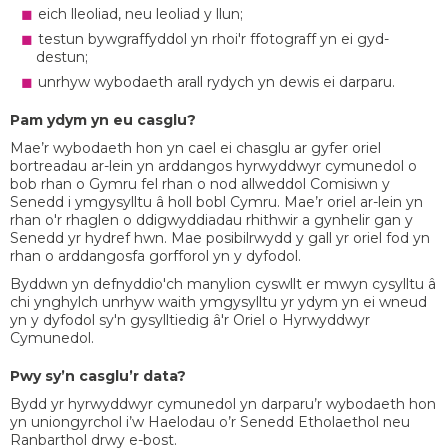
eich lleoliad, neu leoliad y llun;
testun bywgraffyddol yn rhoi'r ffotograff yn ei gyd-
destun;
unrhyw wybodaeth arall rydych yn dewis ei darparu.
Pam ydym yn eu casglu?
Mae’r wybodaeth hon yn cael ei chasglu ar gyfer oriel
bortreadau ar-lein yn arddangos hyrwyddwyr cymunedol o
bob rhan o Gymru fel rhan o nod allweddol Comisiwn y
Senedd i ymgysylltu â holl bobl Cymru. Mae’r oriel ar-lein yn
rhan o'r rhaglen o ddigwyddiadau rhithwir a gynhelir gan y
Senedd yr hydref hwn. Mae posibilrwydd y gall yr oriel fod yn
rhan o arddangosfa gorfforol yn y dyfodol.
Byddwn yn defnyddio'ch manylion cyswllt er mwyn cysylltu â
chi ynghylch unrhyw waith ymgysylltu yr ydym yn ei wneud
yn y dyfodol sy'n gysylltiedig â'r Oriel o Hyrwyddwyr
Cymunedol.
Pwy sy’n casglu’r data?
Bydd yr hyrwyddwyr cymunedol yn darparu’r wybodaeth hon
yn uniongyrchol i’w Haelodau o’r Senedd Etholaethol neu
Ranbarthol drwy e-bost.