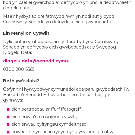
bod yn cael ei gwarchod a'i defnyddio yn unol â deddfwriaeth
diogelu data.
Mae'r hysbysiad preifatrwydd hwn yn nodi sut y bydd
Comisiwn y Senedd yn defnyddio eich gwybodaeth.
Ein Manylion Cyswllt
Dylid anfon ymholiadau am y ffordd y bydd Comisiwn y
Senedd yn defnyddio eich gwybodaeth at y Swyddog
Diogelu Data:
diogelu.data@senedd.cymru
0300 200 6565
Beth yw’r data?
Gofynnir i hyrwyddwyr cymunedol ddarparu gwybodaeth i’w
Haelod o’r Senedd Etholaethol neu Ranbarthol, gan
gynnwys:
eich portreadau ar ffurf ffotograff;
eich enw a'ch manylion cyswllt;
eich enwau cyfryngau cymdeithasol;
enwau’r sefydliadau rydych yn gysylltiedig â nhw;