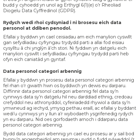
budd y cyhoedd yn unol ag Erthygl 6(1)(e) o’r Rheoliad
Diogelu Data Cyffredinol (GDPR).
Rydych wedi rhoi cydsyniad i ni brosesu eich data
personol at ddiben penodol.
Efallai y byddwn yn cael ceisiadau am eich manylion cyswllt
gan sefydliadau cyfryngau trydydd parti a allai fod eisiau
cysylltu â chi ynglŷn â’ch stori. Ni fyddwn yn datgelu eich
manylion cyswllt i sefydliadau cyfryngau trydydd parti heb
ofyn eich caniatâd yn gyntaf.
Data personol categori arbennig
Efallai y byddwn yn prosesu data personol categori arbennig
fel rhan o’r gwaith hwn os byddwch yn dewis eu darparu.
Diffinnir data personol categori arbennig fel data sy’n
cynnwys data sy’n datgelu hil neu darddiad ethnig, credoau
crefyddol neu athronyddol, cyfeiriadedd rhywiol a data sy’n
ymwneud ag iechyd, ymysg pethau eraill, ac efallai y byddant
wedi’u cynnwys yn y llun a’r wybodaeth ysgrifenedig rydych
yn eu darparu. Nid oes gorfodaeth arnoch i ddarparu data
personol categori arbennig.
Bydd data categori arbennig yn cael eu prosesu ar y sail bod
hynny’n angenrheidiol am resymau sydd o fudd sylweddol i'r