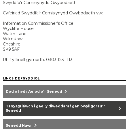
Swyddfa’r Comisiynydd Gwybodaeth.
Cyfeiriad Swyddfa’r Comisiynydd Gwybodaeth yw:
Information Commissioner’s Office
Wycliffe House
Water Lane
Wilmslow
Cheshire
SK9 5AF
Rhif y llinell gymorth: 0303 123 1113
LINCS DEFNYDDIOL
chevron_right
Dod o hyd i Aelod o'r Senedd
Tanysgrifiwch i gael y diweddaraf gan bwyllgorau'r
chevron_right
Senedd
chevron_right
Senedd Nawr