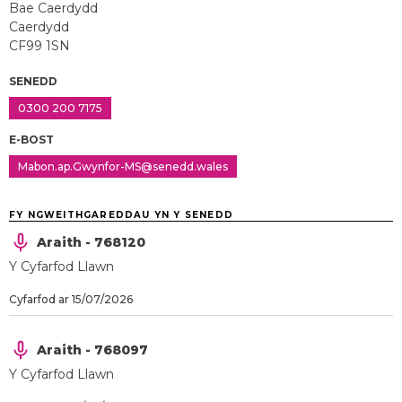
Bae Caerdydd
Caerdydd
CF99 1SN
SENEDD
0300 200 7175
E-BOST
Mabon.ap.Gwynfor-MS@senedd.wales
FY NGWEITHGAREDDAU YN Y SENEDD
Araith - 768120
Y Cyfarfod Llawn
Cyfarfod ar 15/07/2026
Araith - 768097
Y Cyfarfod Llawn