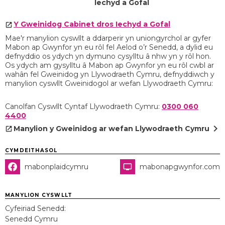
Iechyd a Gofal
Y Gweinidog Cabinet dros Iechyd a Gofal
Mae'r manylion cyswllt a ddarperir yn uniongyrchol ar gyfer
Mabon ap Gwynfor yn eu rôl fel Aelod o’r Senedd, a dylid eu
defnyddio os ydych yn dymuno cysylltu â nhw yn y rôl hon.
Os ydych am gysylltu â Mabon ap Gwynfor yn eu rôl cwbl ar
wahân fel Gweinidog yn Llywodraeth Cymru, defnyddiwch y
manylion cyswllt Gweinidogol ar wefan Llywodraeth Cymru:
Canolfan Cyswllt Cyntaf Llywodraeth Cymru:
0300 060
4400
chevron_right
Manylion y Gweinidog ar wefan Llywodraeth Cymru
CYMDEITHASOL
mabonplaidcymru
mabonapgwynfor.com
MANYLION CYSWLLT
Cyfeiriad Senedd:
Senedd Cymru