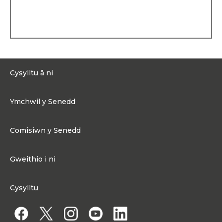
wahanol gymunedau. O
ganlyniad mynychodd
Mabon amryw o ysgolion
uwchradd: Ysgol Gyfun
Dyffryn Teifi, Ysgol Gyfun
Gwyr, a Chanolfan Gwenallt
yn Ystalyfera, gyda chyfnod
byrhoedlog yn Ysgol St
Cysylltu â ni
Roses, Georgetown,
Guyana.
0300 200 6565
Cefndir proffesiynol
Ymchwil y Senedd
Cysylltu@senedd.cymru
Graddiodd Mabon o
Hafan Ymchwil y Senedd
Brifysgol Cymru, Bangor
Cysylltu â Senedd Cymru
Comisiwn y Senedd
gyda gradd BA mewn
Erthyglau Ymchwil
Hanes. Mae cefndir
Adnoddau Cyfryngau
Ynghylch Comisiwn y Senedd
proffesiynol Mabon yn y
Gweithio i ni
wasg a rheoli proseictau.
Strwythur Sefydliad a Chyfrifoldebau
Hanes gwleidyddol
Gweithio i ni
Fframwaith Llywodraethu Corfforaethol y Comisiwn
Etholwyd Mabon fel
Cysylltu
Gweithio i Gomisiwn y Senedd
Cynghorydd Tref yn
Mynediad at wybodaeth
Aberystwyth yn 2004, ac fel
Gweithio i Aelod o'r Senedd
Cynghorydd Sir ar gyfer