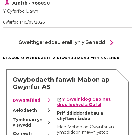
Araith - 768090
Y Cyfarfod Llawn
Cyfarfod ar 15/07/2026
chevron_right
Gweithgareddau eraill yn y Senedd
RHAGOR O WYBODAETH A DIGWYDDIADAU YN Y CALENDR
Gwybodaeth fanwl: Mabon ap
Gwynfor AS
chevron_right
Y Gweinidog Cabinet
Bywgraffiad
dros Iechyd a Gofal
chevron_right
Aelodaeth
Prif ddiddordebau a
chyflawniadau
Tymhorau yn
chevron_right
y swydd
Mae Mabon ap Gwynfor yn
ymddiddori mewn ystod
Cofrestr