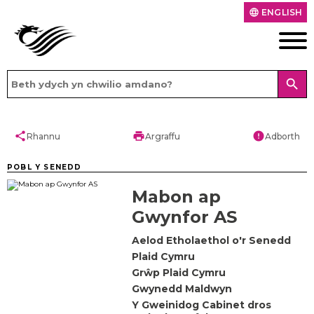
ENGLISH
language
search
share
print
error
Rhannu
Argraffu
Adborth
POBL Y SENEDD
Mabon ap
Gwynfor AS
Aelod Etholaethol o'r Senedd
Plaid Cymru
Grŵp Plaid Cymru
Gwynedd Maldwyn
Y Gweinidog Cabinet dros