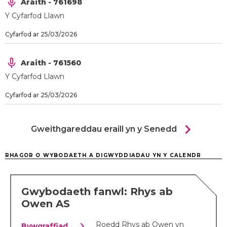
Araith - 761698
Y Cyfarfod Llawn
Cyfarfod ar 25/03/2026
Araith - 761560
Y Cyfarfod Llawn
Cyfarfod ar 25/03/2026
chevron_right
Gweithgareddau eraill yn y Senedd
RHAGOR O WYBODAETH A DIGWYDDIADAU YN Y CALENDR
Gwybodaeth fanwl: Rhys ab
Owen AS
chevron_right
Roedd Rhys ab Owen yn
Bywgraffiad