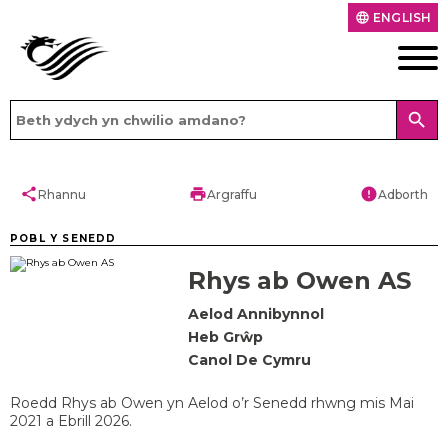
ENGLISH
language
search
share
print
error
Rhannu
Argraffu
Adborth
POBL Y SENEDD
Rhys ab Owen AS
Aelod Annibynnol
Heb Grŵp
Canol De Cymru
Roedd Rhys ab Owen yn Aelod o’r Senedd rhwng mis Mai
2021 a Ebrill 2026.