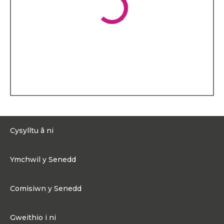
yng Nghaerdydd, lle
mynychodd Ysgol Glantaf.
Astudiodd y gyfraith ym
Mhrifysgol Rhydychen a
chwblhaodd ei gwrs Bar ym
Mhrifysgol Caerdydd.
Dyfarnwyd Ysgoloriaeth
Pantyfedwen iddo.
Mae Rhys yn byw yng
Nghaerdydd gyda'i wraig
a'u merch.
Cefndir proffesiynol
Cyn ei ethol, bu Rhys yn
Cysylltu â ni
gweithio fel bargyfreithiwr i
Siambrau Iscoed, Abertawe.
0300 200 6565
Mae wedi gwasanaethu fel
Ymchwil y Senedd
bargyfreithiwr ers 2010.
Cysylltu@senedd.cymru
Fe’i penodwyd yn Farnwr
Hafan Ymchwil y Senedd
Tribiwnlys Haen Gyntaf yn y
Cysylltu â Senedd Cymru
Comisiwn y Senedd
Siambr Hawliau
Erthyglau Ymchwil
Cymdeithasol (2019 - 2021).
Adnoddau Cyfryngau
Ynghylch Comisiwn y Senedd
Bu’n aelod o fwrdd cynghori
Gweithio i ni
prosiect cyfiawnder ac