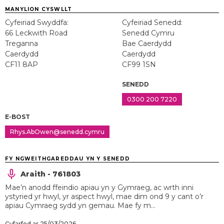
MANYLION CYSWLLT
Cyfeiriad Swyddfa:
Cyfeiriad Senedd:
66 Leckwith Road
Senedd Cymru
Treganna
Bae Caerdydd
Caerdydd
Caerdydd
CF11 8AP
CF99 1SN
SENEDD
0300 200 7220
E-BOST
Rhys.AbOwen@senedd.cymru
FY NGWEITHGAREDDAU YN Y SENEDD
Araith - 761803
Mae’n anodd ffeindio apiau yn y Gymraeg, ac wrth inni
ystyried yr hwyl, yr aspect hwyl, mae dim ond 9 y cant o’r
apiau Cymraeg sydd yn gemau. Mae fy m...
Cyfarfod ar 25/03/2026