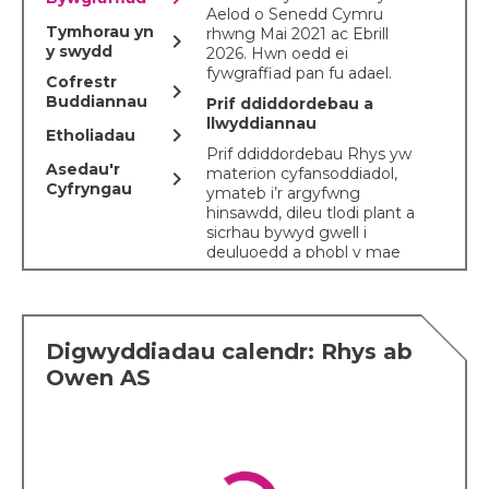
Aelod o Senedd Cymru
Tymhorau yn
rhwng Mai 2021 ac Ebrill
chevron_right
y swydd
2026. Hwn oedd ei
fywgraffiad pan fu adael.
Cofrestr
chevron_right
Buddiannau
Prif ddiddordebau a
llwyddiannau
chevron_right
Etholiadau
Prif ddiddordebau Rhys yw
Asedau'r
materion cyfansoddiadol,
chevron_right
Cyfryngau
ymateb i’r argyfwng
hinsawdd, dileu tlodi plant a
sicrhau bywyd gwell i
deuluoedd a phobl y mae
dementia yn effeithio
arnynt. Hefyd, mae ganddo
ddiddordeb mawr yn hanes
lleol Caerdydd a’r iaith
Digwyddiadau calendr: Rhys ab
Gymraeg, ynghyd â
materion cyfreithiol a
Owen AS
materion sy’n gysylltiedig â
chyfiawnder.
Hanes personol
Cafodd Rhys ei eni a’i fagu