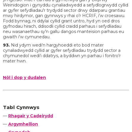
Weinidogion i gynyddu cynaliadwyedd a sefydlogrwydd cyllid
ar gyfer sefydliadau'r trydydd sector drwy ddarparu grantiau
mwy hirdymor, gan gynnwys y rhai o'r HCRIF, i’w croesawu.
Fodd bynnag, ni ddylai cyllid grant untro, hyd yn oed dros
gyfnodau hirach, ddisodli cyllid craidd parhaus i sefydliadau
neu wasanaethau sy'n gallu dangos manteision parhaus eu
gwaith i'w cymunedau.
93.
Nid ydym wedi'n hargyhoeddi eto bod mater
cynaliadwyedd cyllid ar gyfer sefydliadau trydydd sector a
chymunedol wedi'i ddatrys, a byddwn yn parhau i fonitro'r
mater hwn.
Nôl i dop y dudalen
Tabl Cynnwys
—
Rhagair y Cadeirydd
—
Argymhellion