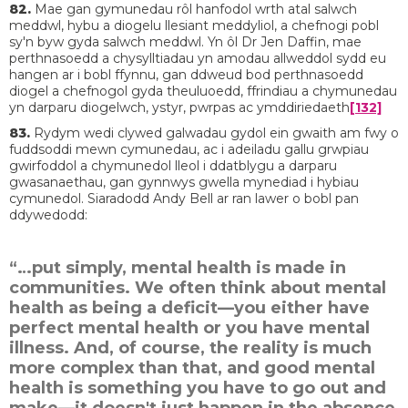
82.
Mae gan gymunedau rôl hanfodol wrth atal salwch
meddwl, hybu a diogelu llesiant meddyliol, a chefnogi pobl
sy'n byw gyda salwch meddwl. Yn ôl Dr Jen Daffin, mae
perthnasoedd a chysylltiadau yn amodau allweddol sydd eu
hangen ar i bobl ffynnu, gan ddweud bod perthnasoedd
diogel a chefnogol gyda theuluoedd, ffrindiau a chymunedau
yn darparu diogelwch, ystyr, pwrpas ac ymddiriedaeth
[132]
83.
Rydym wedi clywed galwadau gydol ein gwaith am fwy o
fuddsoddi mewn cymunedau, ac i adeiladu gallu grwpiau
gwirfoddol a chymunedol lleol i ddatblygu a darparu
gwasanaethau, gan gynnwys gwella mynediad i hybiau
cymunedol. Siaradodd Andy Bell ar ran lawer o bobl pan
ddywedodd:
“…put simply, mental health is made in
communities. We often think about mental
health as being a deficit—you either have
perfect mental health or you have mental
illness. And, of course, the reality is much
more complex than that, and good mental
health is something you have to go out and