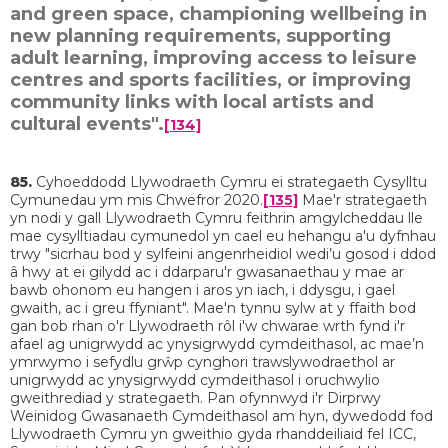
and green space, championing wellbeing in
new planning requirements, supporting
adult learning, improving access to leisure
centres and sports facilities, or improving
community links with local artists and
cultural events".
[134]
85.
Cyhoeddodd Llywodraeth Cymru ei strategaeth Cysylltu
Cymunedau ym mis Chwefror 2020.
[135]
Mae'r strategaeth
yn nodi y gall Llywodraeth Cymru feithrin amgylcheddau lle
mae cysylltiadau cymunedol yn cael eu hehangu a'u dyfnhau
trwy "sicrhau bod y sylfeini angenrheidiol wedi’u gosod i ddod
â hwy at ei gilydd ac i ddarparu'r gwasanaethau y mae ar
bawb ohonom eu hangen i aros yn iach, i ddysgu, i gael
gwaith, ac i greu ffyniant". Mae'n tynnu sylw at y ffaith bod
gan bob rhan o'r Llywodraeth rôl i'w chwarae wrth fynd i'r
afael ag unigrwydd ac ynysigrwydd cymdeithasol, ac mae’n
ymrwymo i sefydlu grŵp cynghori trawslywodraethol ar
unigrwydd ac ynysigrwydd cymdeithasol i oruchwylio
gweithrediad y strategaeth. Pan ofynnwyd i'r Dirprwy
Weinidog Gwasanaeth Cymdeithasol am hyn, dywedodd fod
Llywodraeth Cymru yn gweithio gyda rhanddeiliaid fel ICC,