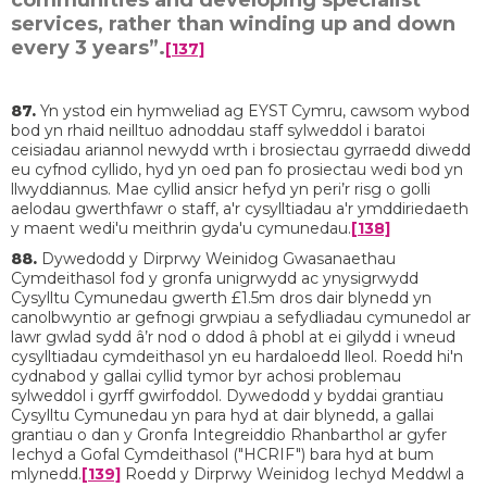
communities and developing specialist
services, rather than winding up and down
every 3 years”.
[137]
87.
Yn ystod ein hymweliad ag EYST Cymru, cawsom wybod
bod yn rhaid neilltuo adnoddau staff sylweddol i baratoi
ceisiadau ariannol newydd wrth i brosiectau gyrraedd diwedd
eu cyfnod cyllido, hyd yn oed pan fo prosiectau wedi bod yn
llwyddiannus. Mae cyllid ansicr hefyd yn peri’r risg o golli
aelodau gwerthfawr o staff, a'r cysylltiadau a'r ymddiriedaeth
y maent wedi'u meithrin gyda'u cymunedau.
[138]
88.
Dywedodd y Dirprwy Weinidog Gwasanaethau
Cymdeithasol fod y gronfa unigrwydd ac ynysigrwydd
Cysylltu Cymunedau gwerth £1.5m dros dair blynedd yn
canolbwyntio ar gefnogi grwpiau a sefydliadau cymunedol ar
lawr gwlad sydd â’r nod o ddod â phobl at ei gilydd i wneud
cysylltiadau cymdeithasol yn eu hardaloedd lleol. Roedd hi'n
cydnabod y gallai cyllid tymor byr achosi problemau
sylweddol i gyrff gwirfoddol. Dywedodd y byddai grantiau
Cysylltu Cymunedau yn para hyd at dair blynedd, a gallai
grantiau o dan y Gronfa Integreiddio Rhanbarthol ar gyfer
Iechyd a Gofal Cymdeithasol ("HCRIF") bara hyd at bum
mlynedd.
[139]
Roedd y Dirprwy Weinidog Iechyd Meddwl a