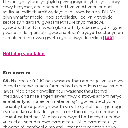
Llesiant yn cytuno ynghylch pwysigrwydd cyllid cynaliadwy
mwy hirdymor, ond nododd fod hyn yn dibynnu ar gael
setliadau cyllideb amlflwyddyn gan Lywodraeth y DU. Yn
dilyn ymarfer mapio i nodi sefydliadau lleol yn y trydydd
sector sy'n darparu gwasanaethau iechyd meddwl,
dywedodd fod £5m wedi'i glustnodi i fyrddau iechyd ar gyfer
gwario ar ddarpariaeth gwasanaethau'r trydydd sector yn eu
hardaloedd er mwyn gwella cynaliadwyedd cyllido.
[140]
Nôl i dop y dudalen
Ein barn ni
89.
Nid mater i’r GIG neu wasanaethau arbenigol yn unig yw
iechyd meddwl; mae’n fater iechyd cyhoeddus mwy eang o
lawer. Mae angen gwelliannau i wasanaethau iechyd
meddwl, ond mae angen llawer mwy o ffocws arnom hefyd
ar atal, ar fynd i'r afael â'r materion sy'n gwneud iechyd a
llesiant y boblogaeth yn waeth yn y lle cyntaf, ac ar gefnogi
cymunedau i adeiladu, cynnal a meithrin iechyd meddwl a
llesiant cadarnhaol. Mae hyn oherwydd bod iechyd meddwl
yn cael ei wneud mewn cymunedau. Mae cymunedau yn
chwarae rôl hanfodol o ran atal - maent yn meithrin ac yn