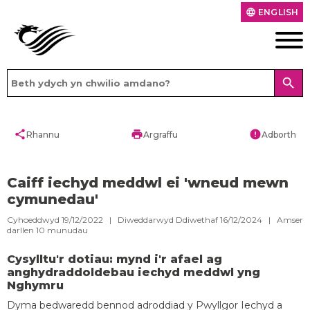
ENGLISH
language
search
share
print
error
Rhannu
Argraffu
Adborth
Caiff iechyd meddwl ei 'wneud mewn
cymunedau'
Cyhoeddwyd 19/12/2022 | Diweddarwyd Ddiwethaf 16/12/2024 |
Amser
darllen
10
munudau
Cysylltu'r dotiau: mynd i'r afael ag
anghydraddoldebau iechyd meddwl yng
Nghymru
Dyma bedwaredd bennod adroddiad y Pwyllgor Iechyd a