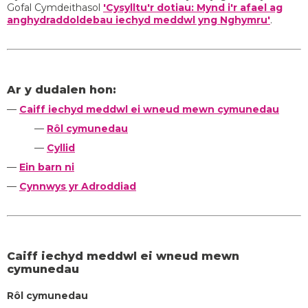
Gofal Cymdeithasol
'Cysylltu'r dotiau: Mynd i'r afael ag
anghydraddoldebau iechyd meddwl yng Nghymru'
.
Ar y dudalen hon:
—
Caiff iechyd meddwl ei wneud mewn cymunedau
—
Rôl cymunedau
—
Cyllid
—
Ein barn ni
—
Cynnwys yr Adroddiad
Caiff iechyd meddwl ei wneud mewn
cymunedau
Rôl cymunedau