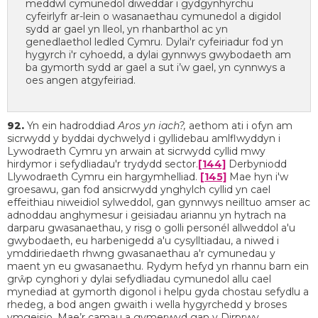
meddwl cymunedol diweddar i gydgynhyrchu
cyfeirlyfr ar-lein o wasanaethau cymunedol a digidol
sydd ar gael yn lleol, yn rhanbarthol ac yn
genedlaethol ledled Cymru. Dylai'r cyfeiriadur fod yn
hygyrch i'r cyhoedd, a dylai gynnwys gwybodaeth am
ba gymorth sydd ar gael a sut i’w gael, yn cynnwys a
oes angen atgyfeiriad.
92.
Yn ein hadroddiad
Aros yn iach?,
aethom ati i ofyn am
sicrwydd y byddai dychwelyd i gyllidebau amlflwyddyn i
Lywodraeth Cymru yn arwain at sicrwydd cyllid mwy
hirdymor i sefydliadau'r trydydd sector.
[144]
Derbyniodd
Llywodraeth Cymru ein hargymhelliad.
[145]
Mae hyn i'w
groesawu, gan fod ansicrwydd ynghylch cyllid yn cael
effeithiau niweidiol sylweddol, gan gynnwys neilltuo amser ac
adnoddau anghymesur i geisiadau ariannu yn hytrach na
darparu gwasanaethau, y risg o golli personél allweddol a'u
gwybodaeth, eu harbenigedd a'u cysylltiadau, a niwed i
ymddiriedaeth rhwng gwasanaethau a'r cymunedau y
maent yn eu gwasanaethu. Rydym hefyd yn rhannu barn ein
grŵp cynghori y dylai sefydliadau cymunedol allu cael
mynediad at gymorth digonol i helpu gyda chostau sefydlu a
rhedeg, a bod angen gwaith i wella hygyrchedd y broses
ymgeisio. Mae’r camau a gymerwyd gan y Dirprwy