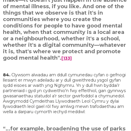
make—it doesn't just happen in the absence
of mental illness, if you like. And one of the
things that we observe is that it's in
communities where you create the
conditions for people to have good mental
health, when that community is a local area
or a neighbourhood, whether it's a school,
whether it's a digital community—whatever
it is, that's where we protect and promote
good mental health".
[133]
84.
Clywsom alwadau am ddull cymunedau cyfan o gefnogi
llesiant er mwyn adeiladu ar y dull gweithredu ysgol gyfan
sydd eisoes ar waith yng Nghymru. Yn y dull hwn byddai’r
partneriaid i gyd yn cydweithio'n fwy effeithiol, gan gynnwys
gwasanaethau statudol a'r sector gwirfoddol a chymunedol.
Awgrymodd Cymdeithas Llywodraeth Leol Cymru y dylai
llywodraeth leol gael rôl fwy amlwg mewn trafodaethau am
wella a darparu cymorth iechyd meddwl:
“…for example, broadening the use of parks