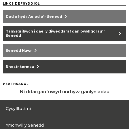
LINCS DEFNYDDIOL
chevron_right
Dod o hyd i Aelod o'r Senedd
Tanysgrifiwch i gael y diweddaraf gan bwyllgorau'r
chevron_right
Senedd
chevron_right
Senedd Nawr
chevron_right
Rhestr termau
PERTHNASOL
Ni ddarganfuwyd unrhyw ganlyniadau
Cysylltu â ni
0300 200 6565
Ymchwil y Senedd