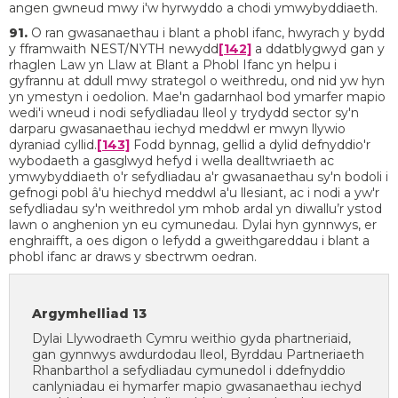
angen gwneud mwy i'w hyrwyddo a chodi ymwybyddiaeth.
91.
O ran gwasanaethau i blant a phobl ifanc, hwyrach y bydd
y fframwaith NEST/NYTH newydd
[142]
a ddatblygwyd gan y
rhaglen Law yn Llaw at Blant a Phobl Ifanc yn helpu i
gyfrannu at ddull mwy strategol o weithredu, ond nid yw hyn
yn ymestyn i oedolion. Mae'n gadarnhaol bod ymarfer mapio
wedi'i wneud i nodi sefydliadau lleol y trydydd sector sy'n
darparu gwasanaethau iechyd meddwl er mwyn llywio
dyraniad cyllid.
[143]
Fodd bynnag, gellid a dylid defnyddio'r
wybodaeth a gasglwyd hefyd i wella dealltwriaeth ac
ymwybyddiaeth o'r sefydliadau a'r gwasanaethau sy'n bodoli i
gefnogi pobl â'u hiechyd meddwl a'u llesiant, ac i nodi a yw'r
sefydliadau sy'n weithredol ym mhob ardal yn diwallu’r ystod
lawn o anghenion yn eu cymunedau. Dylai hyn gynnwys, er
enghraifft, a oes digon o lefydd a gweithgareddau i blant a
phobl ifanc ar draws y sbectrwm oedran.
Argymhelliad 13
Dylai Llywodraeth Cymru weithio gyda phartneriaid,
gan gynnwys awdurdodau lleol, Byrddau Partneriaeth
Rhanbarthol a sefydliadau cymunedol i ddefnyddio
canlyniadau ei hymarfer mapio gwasanaethau iechyd