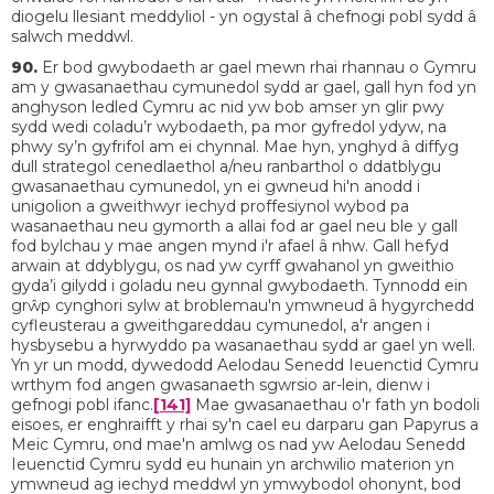
diogelu llesiant meddyliol - yn ogystal â chefnogi pobl sydd â
salwch meddwl.
90.
Er bod gwybodaeth ar gael mewn rhai rhannau o Gymru
am y gwasanaethau cymunedol sydd ar gael, gall hyn fod yn
anghyson ledled Cymru ac nid yw bob amser yn glir pwy
sydd wedi coladu’r wybodaeth, pa mor gyfredol ydyw, na
phwy sy’n gyfrifol am ei chynnal. Mae hyn, ynghyd â diffyg
dull strategol cenedlaethol a/neu ranbarthol o ddatblygu
gwasanaethau cymunedol, yn ei gwneud hi'n anodd i
unigolion a gweithwyr iechyd proffesiynol wybod pa
wasanaethau neu gymorth a allai fod ar gael neu ble y gall
fod bylchau y mae angen mynd i'r afael â nhw. Gall hefyd
arwain at ddyblygu, os nad yw cyrff gwahanol yn gweithio
gyda’i gilydd i goladu neu gynnal gwybodaeth. Tynnodd ein
grŵp cynghori sylw at broblemau'n ymwneud â hygyrchedd
cyfleusterau a gweithgareddau cymunedol, a'r angen i
hysbysebu a hyrwyddo pa wasanaethau sydd ar gael yn well.
Yn yr un modd, dywedodd Aelodau Senedd Ieuenctid Cymru
wrthym fod angen gwasanaeth sgwrsio ar-lein, dienw i
gefnogi pobl ifanc.
[141]
Mae gwasanaethau o'r fath yn bodoli
eisoes, er enghraifft y rhai sy'n cael eu darparu gan Papyrus a
Meic Cymru, ond mae'n amlwg os nad yw Aelodau Senedd
Ieuenctid Cymru sydd eu hunain yn archwilio materion yn
ymwneud ag iechyd meddwl yn ymwybodol ohonynt, bod