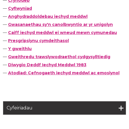
—
Crynodeb
—
Cyflwyniad
—
Anghydraddoldebau iechyd meddwl
—
Gwasanaethau sy'n canolbwyntio ar yr unigolyn
—
Caiff iechyd meddwl ei wneud mewn cymunedau
—
Presgripsiynu cymdeithasol
—
Y gweithlu
—
Gweithredu trawslywodraethol cydgysylltiedig
—
Diwygio Deddf Iechyd Meddwl 1983
—
Atodiad: Cefnogaeth iechyd meddwl ac emosiynol
Cyfeiriadau