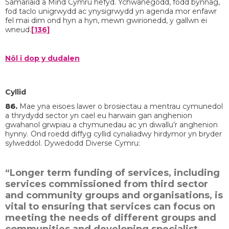
Samariaid a Mind Cymru hefyd. Ychwanegodd, fodd bynnag,
fod taclo unigrwydd ac ynysigrwydd yn agenda mor enfawr
fel mai dim ond hyn a hyn, mewn gwirionedd, y gallwn ei
wneud.
[136]
Nôl i dop y dudalen
Cyllid
86.
Mae yna eisoes lawer o brosiectau a mentrau cymunedol
a thrydydd sector yn cael eu harwain gan anghenion
gwahanol grwpiau a chymunedau ac yn diwallu’r anghenion
hynny. Ond roedd diffyg cyllid cynaliadwy hirdymor yn bryder
sylweddol. Dywedodd Diverse Cymru:
“Longer term funding of services, including
services commissioned from third sector
and community groups and organisations, is
vital to ensuring that services can focus on
meeting the needs of different groups and