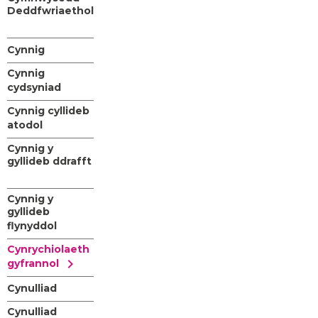
Deddfwriaethol
Cynnig
Cynnig
cydsyniad
Cynnig cyllideb
atodol
Cynnig y
gyllideb ddrafft
Cynnig y
gyllideb
flynyddol
Cynrychiolaeth
chevron_right
gyfrannol
Cynulliad
Cynulliad