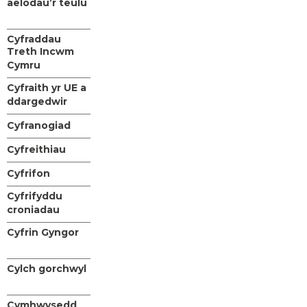
aelodau’r teulu
Cyfraddau
Treth Incwm
Cymru
Cyfraith yr UE a
ddargedwir
Cyfranogiad
Cyfreithiau
Cyfrifon
Cyfrifyddu
croniadau
Cyfrin Gyngor
Cylch gorchwyl
Cymhwysedd