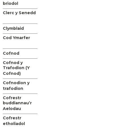
briodol
Clerc y Senedd
Clymblaid
Cod Ymarfer
Cofnod
Cofnod y
Trafodion (Y
Cofnod)
Cofnodion y
trafodion
Cofrestr
buddiannau’r
Aelodau
Cofrestr
etholiadol