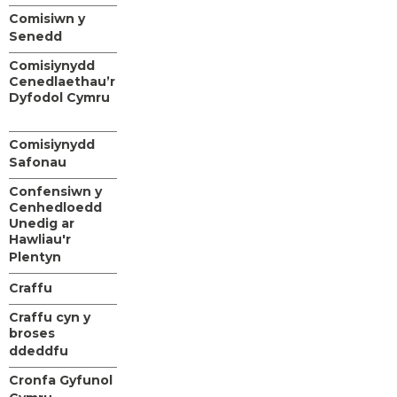
Comisiwn y
Senedd
Comisiynydd
Cenedlaethau’r
Dyfodol Cymru
Comisiynydd
Safonau
Confensiwn y
Cenhedloedd
Unedig ar
Hawliau'r
Plentyn
Craffu
Craffu cyn y
broses
ddeddfu
Cronfa Gyfunol