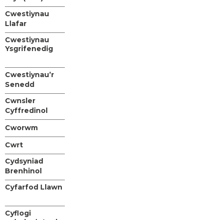
Cwestiynau
Llafar
Cwestiynau
Ysgrifenedig
Cwestiynau’r
Senedd
Cwnsler
Cyffredinol
Cworwm
Cwrt
Cydsyniad
Brenhinol
Cyfarfod Llawn
Cyflogi