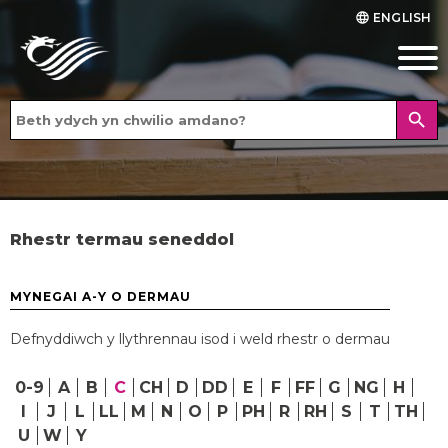
ENGLISH
language
search
Rhestr termau seneddol
MYNEGAI A-Y O DERMAU
Defnyddiwch y llythrennau isod i weld rhestr o dermau
0-9
A
B
C
CH
D
DD
E
F
FF
G
NG
H
I
J
L
LL
M
N
O
P
PH
R
RH
S
T
TH
U
W
Y