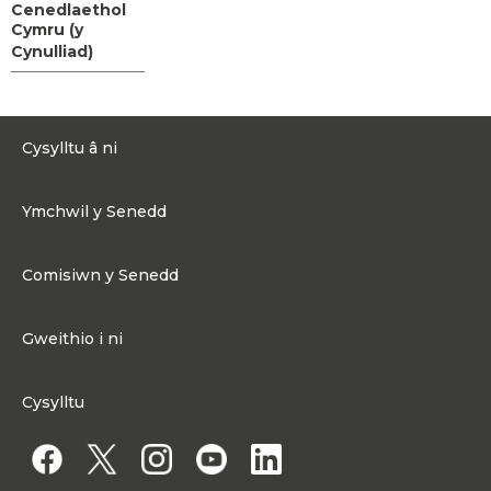
Cenedlaethol
Cymru (y
Cynulliad)
Cysylltu â ni
0300 200 6565
Ymchwil y Senedd
Cysylltu@senedd.cymru
Hafan Ymchwil y Senedd
Cysylltu â Senedd Cymru
Comisiwn y Senedd
Erthyglau Ymchwil
Adnoddau Cyfryngau
Ynghylch Comisiwn y Senedd
Gweithio i ni
Strwythur Sefydliad a Chyfrifoldebau
Gweithio i ni
Fframwaith Llywodraethu Corfforaethol y Comisiwn
Cysylltu
Gweithio i Gomisiwn y Senedd
Mynediad at wybodaeth
Gweithio i Aelod o'r Senedd