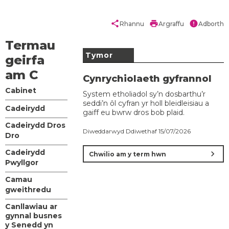
share
print
error
Rhannu
Argraffu
Adborth
Termau
Tymor
geirfa
am C
Cynrychiolaeth gyfrannol
Cabinet
System etholiadol sy’n dosbarthu’r
seddi’n ôl cyfran yr holl bleidleisiau a
Cadeirydd
gaiff eu bwrw dros bob plaid.
Cadeirydd Dros
Diweddarwyd Ddiwethaf 15/07/2026
Dro
Cadeirydd
chevron_right
Chwilio am y term hwn
Pwyllgor
Camau
gweithredu
Canllawiau ar
gynnal busnes
y Senedd yn