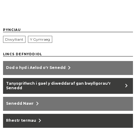
PYNCIAU
Diwylliant
Y Gymraeg
LINCS DEFNYDDIOL
chevron_right
Dod o hyd i Aelod o'r Senedd
Tanysgrifiwch i gael y diweddaraf gan bwyllgorau'r
chevron_right
Senedd
chevron_right
Senedd Nawr
chevron_right
Rhestr termau