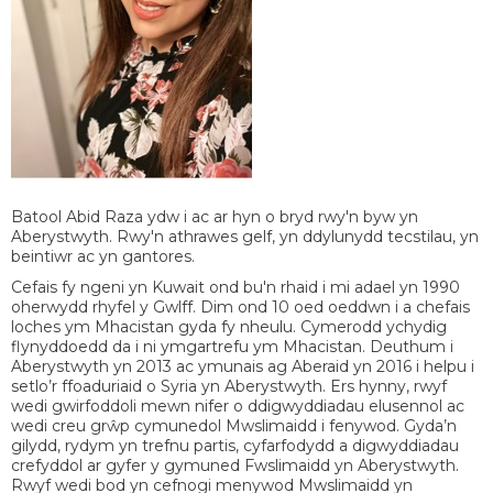
Batool Abid Raza ydw i ac ar hyn o bryd rwy'n byw yn
Aberystwyth. Rwy'n athrawes gelf, yn ddylunydd tecstilau, yn
beintiwr ac yn gantores.
Cefais fy ngeni yn Kuwait ond bu'n rhaid i mi adael yn 1990
oherwydd rhyfel y Gwlff. Dim ond 10 oed oeddwn i a chefais
loches ym Mhacistan gyda fy nheulu. Cymerodd ychydig
flynyddoedd da i ni ymgartrefu ym Mhacistan. Deuthum i
Aberystwyth yn 2013 ac ymunais ag Aberaid yn 2016 i helpu i
setlo’r ffoaduriaid o Syria yn Aberystwyth. Ers hynny, rwyf
wedi gwirfoddoli mewn nifer o ddigwyddiadau elusennol ac
wedi creu grŵp cymunedol Mwslimaidd i fenywod. Gyda’n
gilydd, rydym yn trefnu partis, cyfarfodydd a digwyddiadau
crefyddol ar gyfer y gymuned Fwslimaidd yn Aberystwyth.
Rwyf wedi bod yn cefnogi menywod Mwslimaidd yn