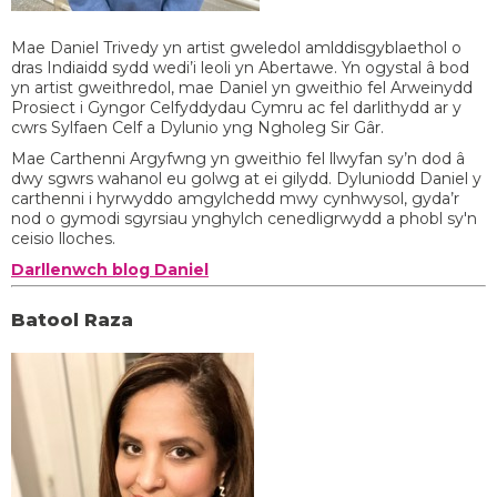
Mae Daniel Trivedy yn artist gweledol amlddisgyblaethol o
dras Indiaidd sydd wedi’i leoli yn Abertawe. Yn ogystal â bod
yn artist gweithredol, mae Daniel yn gweithio fel Arweinydd
Prosiect i Gyngor Celfyddydau Cymru ac fel darlithydd ar y
cwrs Sylfaen Celf a Dylunio yng Ngholeg Sir Gâr.
Mae Carthenni Argyfwng yn gweithio fel llwyfan sy’n dod â
dwy sgwrs wahanol eu golwg at ei gilydd. Dyluniodd Daniel y
carthenni i hyrwyddo amgylchedd mwy cynhwysol, gyda’r
nod o gymodi sgyrsiau ynghylch cenedligrwydd a phobl sy'n
ceisio lloches.
Darllenwch blog Daniel
Batool Raza