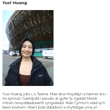
Yuxi Huang
Yuxi Huang ydw i, o Tsieina. Mae dros flwyddyn a hanner ers i
mi symud i Gaerdydd i astudio ar gyfer fy ngradd Meistr
mewn newyddiaduraeth ryngwladol. Mae Cymru’n wlad sy’n
llawn bwrlwm. Mae'r bobl ddiddorol a chyfeillgar yma yn