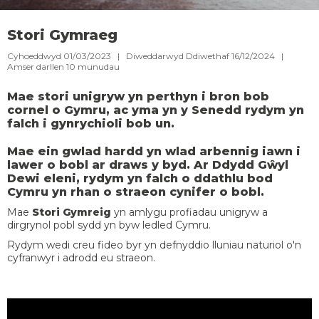
Stori Gymraeg
Cyhoeddwyd 01/03/2023 | Diweddarwyd Ddiwethaf 16/12/2024 |
Amser darllen
10
munudau
Mae stori unigryw yn perthyn i bron bob
cornel o Gymru, ac yma yn y Senedd rydym yn
falch i gynrychioli bob un.
Mae ein gwlad hardd yn wlad arbennig iawn i
lawer o bobl ar draws y byd. Ar Ddydd Gŵyl
Dewi eleni, rydym yn falch o ddathlu bod
Cymru yn rhan o straeon cynifer o bobl.
Mae
Stori Gymreig
yn amlygu profiadau unigryw a
dirgrynol pobl sydd yn byw ledled Cymru.
Rydym wedi creu fideo byr yn defnyddio lluniau naturiol o'n
cyfranwyr i adrodd eu straeon.