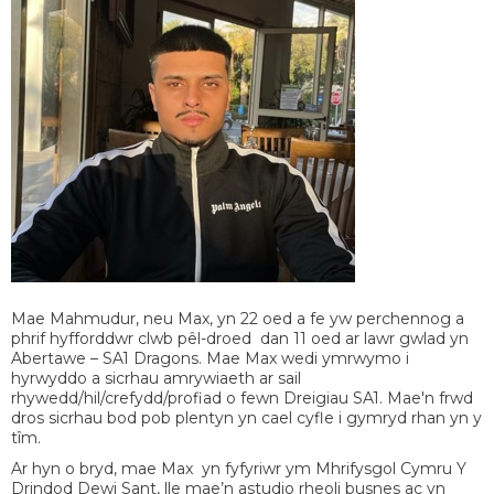
Mae Mahmudur, neu Max, yn 22 oed a fe yw perchennog a
phrif hyfforddwr clwb pêl-droed dan 11 oed ar lawr gwlad yn
Abertawe – SA1 Dragons. Mae Max wedi ymrwymo i
hyrwyddo a sicrhau amrywiaeth ar sail
rhywedd/hil/crefydd/profiad o fewn Dreigiau SA1. Mae'n frwd
dros sicrhau bod pob plentyn yn cael cyfle i gymryd rhan yn y
tîm.
Ar hyn o bryd, mae Max yn fyfyriwr ym Mhrifysgol Cymru Y
Drindod Dewi Sant, lle mae’n astudio rheoli busnes ac yn