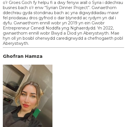
o’r Groes Goch fy helpu fi a dwy fenyw arall o Syria i ddechrau
busnes bach o’r enw “Syrian Dinner Project”. Gwnaethom
ddechrau gyda stondinau bach ac yna digwyddiadau mawr
fel priodasau dros gyfnod o dair blynedd ac rydym yn dal i
dyfu. Gwnaethom ennill wobr yn 2019 yn ein Gwobr
Entrepreneur Cenedl Noddfa yng Nghaerdydd. Yn 2022,
gwnaethom ennill wobr Bwyd a Diod yn Aberystwyth. Mae
hyn oll yn bosibl oherwydd caredigrwydd a chefnogaeth pobl
Aberystwyth.
Ghofran Hamza