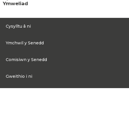
Ymweliad
Cysylltu â ni
0300 200 6565
Ymchwil y Senedd
Cysylltu@senedd.cymru
Hafan Ymchwil y Senedd
Cysylltu â Senedd Cymru
Comisiwn y Senedd
Erthyglau Ymchwil
Adnoddau Cyfryngau
Ynghylch Comisiwn y Senedd
Gweithio i ni
Strwythur Sefydliad a Chyfrifoldebau
Gweithio i ni
Fframwaith Llywodraethu Corfforaethol y Comisiwn
Cysylltu
Gweithio i Gomisiwn y Senedd
Mynediad at wybodaeth
Gweithio i Aelod o'r Senedd
Penodiadau Cyhoeddus