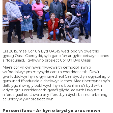
Ers 2015, mae Côr Un Byd OASIS wedi bod yn gweithio
gydag Oasis Caerdydd, sy’n ganolfan ar gyfer ceiswyr lloches
a ffoaduriaid, i gyflwyno prosiect Côr Un Byd Oasis.
Mae'r côr yn cynnwys rhwydwaith cefnogol iawn o
wirfoddolwyr ym meysydd canu a cherddoriaeth. Daw'r
gwirfoddolwyr hyn o gymuned leol Caerdydd yn ogystal ag o
gymuned ffoaduriaid a cheiswyr lloches. Mae’r berthynas sy’n
datblygu rhwng y bobl wych hyn o bob rhan o'r byd wrth
iddynt greu cerddoriaeth gyda'i gilydd, ac wrth i rwystrau
niferus gael eu chwalu ar y ffordd, yn dyst i ba mor arbennig
ac unigryw yw’r prosiect hwn.
Person ifanc - Ar hyn o bryd yn aros mewn