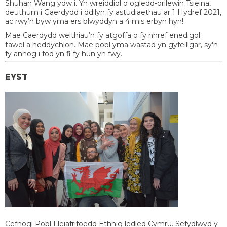
Shuhan Wang ydw i. Yn wreiddiol o ogledd-orllewin Tsieina,
deuthum i Gaerdydd i ddilyn fy astudiaethau ar 1 Hydref 2021,
ac rwy’n byw yma ers blwyddyn a 4 mis erbyn hyn!
Mae Caerdydd weithiau’n fy atgoffa o fy nhref enedigol:
tawel a heddychlon. Mae pobl yma wastad yn gyfeillgar, sy'n
fy annog i fod yn fi fy hun yn fwy.
EYST
Cefnogi Pobl Lleiafrifoedd Ethnig ledled Cymru. Sefydlwyd y