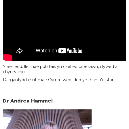
Y Senedd: lle mae pob llais yn cael eu croesawu, clywed a
chynrychioli.
Darganfydda sut mae Cymru wedi dod yn rhan o'u stori
Dr Andrea Hammel