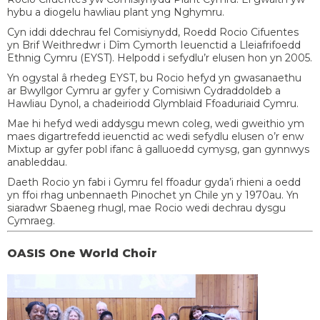
hybu a diogelu hawliau plant yng Nghymru.
Cyn iddi ddechrau fel Comisiynydd, Roedd Rocio Cifuentes
yn Brif Weithredwr i Dîm Cymorth Ieuenctid a Lleiafrifoedd
Ethnig Cymru (EYST). Helpodd i sefydlu’r elusen hon yn 2005.
Yn ogystal â rhedeg EYST, bu Rocio hefyd yn gwasanaethu
ar Bwyllgor Cymru ar gyfer y Comisiwn Cydraddoldeb a
Hawliau Dynol, a chadeiriodd Glymblaid Ffoaduriaid Cymru.
Mae hi hefyd wedi addysgu mewn coleg, wedi gweithio ym
maes digartrefedd ieuenctid ac wedi sefydlu elusen o’r enw
Mixtup ar gyfer pobl ifanc â galluoedd cymysg, gan gynnwys
anableddau.
Daeth Rocio yn fabi i Gymru fel ffoadur gyda’i rhieni a oedd
yn ffoi rhag unbennaeth Pinochet yn Chile yn y 1970au. Yn
siaradwr Sbaeneg rhugl, mae Rocio wedi dechrau dysgu
Cymraeg.
OASIS One World Choir