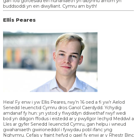
gan fod goroesiad ein hunaniaeth yn dibynnu arnom yn
buddsoddi yn ein diwylliant. Cymru am byth!
Ellis Peares
Heia! Fy enw i yw Ellis Peares, rwy’n 16 oed a fi yw’r Aelod
Senedd Ieuenctid Cymru dros Ganol Caerdydd. Ychydig
amdanaf fy hun: yn ystod y flwyddyn ddiwethaf rwyf wedi
bod yn ddigon ffodus i eistedd ar y pwyllgor Iechyd Meddwl a
Lles ar gyfer Senedd Ieuenctid Cymru, gan helpu i wneud
gwahaniaeth gwirioneddol i fywydau pobl ifanc yng
Nghymru. Cefais y fraint hefyd o gael fy enwi ar y Rhestr Binc