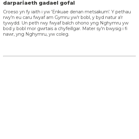
darpariaeth gadael gofal
Croeso yn fy iaith i yw 'Enkuae denan metsakum'. Y pethau
rwy'n eu caru fwyaf am Gymru yw'r bobl, y byd natur a'r
tywydd. Un peth rwy fwyaf balch ohono yng Nghymru yw
bod y bobl mor gwrtais a chyfeillgar. Mater sy'n bwysig i fi
nawr, yng Nghymru, yw coleg.