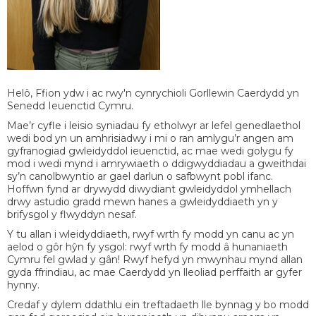
Helô, Ffion ydw i ac rwy'n cynrychioli Gorllewin Caerdydd yn
Senedd Ieuenctid Cymru.
Mae’r cyfle i leisio syniadau fy etholwyr ar lefel genedlaethol
wedi bod yn un amhrisiadwy i mi o ran amlygu’r angen am
gyfranogiad gwleidyddol ieuenctid, ac mae wedi golygu fy
mod i wedi mynd i amrywiaeth o ddigwyddiadau a gweithdai
sy’n canolbwyntio ar gael darlun o safbwynt pobl ifanc.
Hoffwn fynd ar drywydd diwydiant gwleidyddol ymhellach
drwy astudio gradd mewn hanes a gwleidyddiaeth yn y
brifysgol y flwyddyn nesaf.
Y tu allan i wleidyddiaeth, rwyf wrth fy modd yn canu ac yn
aelod o gôr hŷn fy ysgol: rwyf wrth fy modd â hunaniaeth
Cymru fel gwlad y gân! Rwyf hefyd yn mwynhau mynd allan
gyda ffrindiau, ac mae Caerdydd yn lleoliad perffaith ar gyfer
hynny.
Credaf y dylem ddathlu ein treftadaeth lle bynnag y bo modd