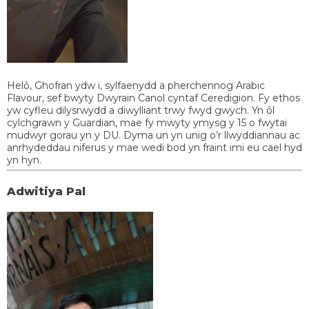
Helô, Ghofran ydw i, sylfaenydd a pherchennog Arabic
Flavour, sef bwyty Dwyrain Canol cyntaf Ceredigion. Fy ethos
yw cyfleu dilysrwydd a diwylliant trwy fwyd gwych. Yn ôl
cylchgrawn y Guardian, mae fy mwyty ymysg y 15 o fwytai
mudwyr gorau yn y DU. Dyma un yn unig o’r llwyddiannau ac
anrhydeddau niferus y mae wedi bod yn fraint imi eu cael hyd
yn hyn.
Adwitiya Pal