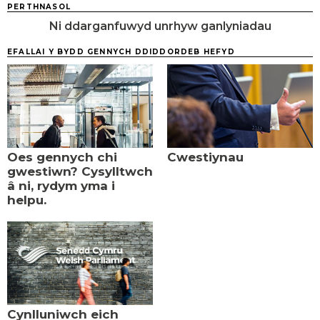
PERTHNASOL
Ni ddarganfuwyd unrhyw ganlyniadau
EFALLAI Y BYDD GENNYCH DDIDDORDEB HEFYD
Oes gennych chi
Cwestiynau
gwestiwn? Cysylltwch
â ni, rydym yma i
helpu.
Cynlluniwch eich