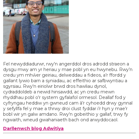
Fel newyddiadurwr, rwy'n angerddol dros adrodd straeon a
dysgu mwy am yr heriau y mae pobl yn eu hwynebu. Rwy’n
credu ym mhŵer geiriau, delweddau a fideos, a’r ffordd y
gallant lywio barn a syniadau, ac effeithio ar safbwyntiau a
sgyrsiau. Rwy'n eiriolwr brwd dros hawliau dynol,
cydraddoldeb a newid hinsawdd, ac yn credu mewn
rhyddhau pobl o'r system gyfalafol ormesol. Deallaf fod y
cyfryngau heddiw yn gwneud cam â’r cyhoedd drwy gynnal
y sefyllfa fel y mae a thrwy droi clust fyddar i’r hyn y mae’r
bobl wir yn galw amdano. Rwy'n gobeithio y gallaf, trwy fy
ngwaith, wneud gwahaniaeth bach ond arwyddocaol.
Darllenwch blog Adwitiya