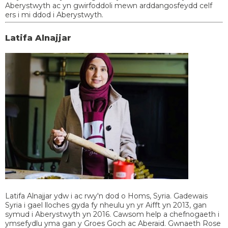
Aberystwyth ac yn gwirfoddoli mewn arddangosfeydd celf
ers i mi ddod i Aberystwyth.
Latifa Alnajjar
Latifa Alnajjar ydw i ac rwy'n dod o Homs, Syria. Gadewais
Syria i gael lloches gyda fy nheulu yn yr Aifft yn 2013, gan
symud i Aberystwyth yn 2016. Cawsom help a chefnogaeth i
ymsefydlu yma gan y Groes Goch ac Aberaid. Gwnaeth Rose