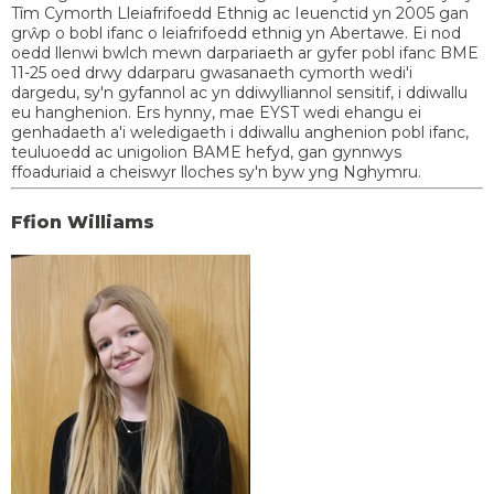
Tîm Cymorth Lleiafrifoedd Ethnig ac Ieuenctid yn 2005 gan
grŵp o bobl ifanc o leiafrifoedd ethnig yn Abertawe. Ei nod
oedd llenwi bwlch mewn darpariaeth ar gyfer pobl ifanc BME
11-25 oed drwy ddarparu gwasanaeth cymorth wedi'i
dargedu, sy'n gyfannol ac yn ddiwylliannol sensitif, i ddiwallu
eu hanghenion. Ers hynny, mae EYST wedi ehangu ei
genhadaeth a'i weledigaeth i ddiwallu anghenion pobl ifanc,
teuluoedd ac unigolion BAME hefyd, gan gynnwys
ffoaduriaid a cheiswyr lloches sy'n byw yng Nghymru.
Ffion Williams