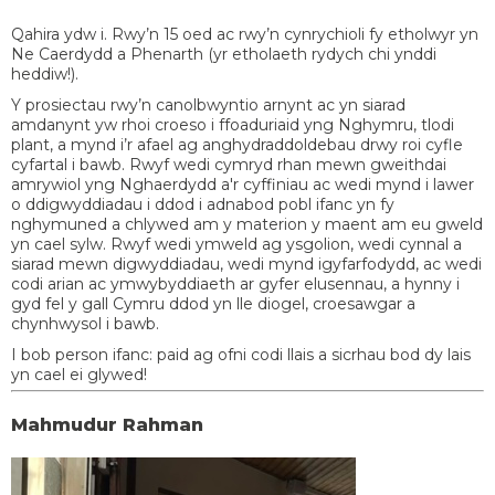
Qahira ydw i. Rwy’n 15 oed ac rwy’n cynrychioli fy etholwyr yn
Ne Caerdydd a Phenarth (yr etholaeth rydych chi ynddi
heddiw!).
Y prosiectau rwy’n canolbwyntio arnynt ac yn siarad
amdanynt yw rhoi croeso i ffoaduriaid yng Nghymru, tlodi
plant, a mynd i’r afael ag anghydraddoldebau drwy roi cyfle
cyfartal i bawb. Rwyf wedi cymryd rhan mewn gweithdai
amrywiol yng Nghaerdydd a'r cyffiniau ac wedi mynd i lawer
o ddigwyddiadau i ddod i adnabod pobl ifanc yn fy
nghymuned a chlywed am y materion y maent am eu gweld
yn cael sylw. Rwyf wedi ymweld ag ysgolion, wedi cynnal a
siarad mewn digwyddiadau, wedi mynd igyfarfodydd, ac wedi
codi arian ac ymwybyddiaeth ar gyfer elusennau, a hynny i
gyd fel y gall Cymru ddod yn lle diogel, croesawgar a
chynhwysol i bawb.
I bob person ifanc: paid ag ofni codi llais a sicrhau bod dy lais
yn cael ei glywed!
Mahmudur Rahman