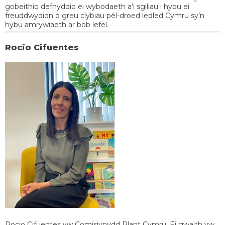
gobeithio defnyddio ei wybodaeth a’i sgiliau i hybu ei
freuddwydion o greu clybiau pêl-droed ledled Cymru sy’n
hybu amrywiaeth ar bob lefel.
Rocio Cifuentes
Rocio Cifuentes yw Comisiynydd Plant Cymru. Ei gwaith yw