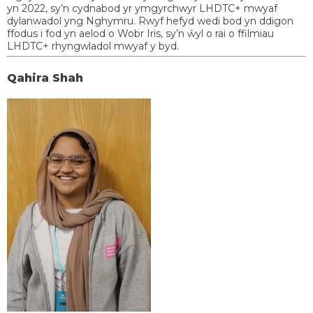
yn 2022, sy’n cydnabod yr ymgyrchwyr LHDTC+ mwyaf
dylanwadol yng Nghymru. Rwyf hefyd wedi bod yn ddigon
ffodus i fod yn aelod o Wobr Iris, sy’n ŵyl o rai o ffilmiau
LHDTC+ rhyngwladol mwyaf y byd.
Qahira Shah