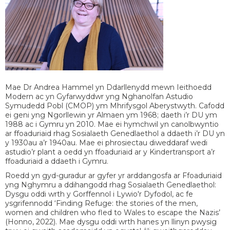
Mae Dr Andrea Hammel yn Ddarllenydd mewn Ieithoedd
Modern ac yn Gyfarwyddwr yng Nghanolfan Astudio
Symudedd Pobl (CMOP) ym Mhrifysgol Aberystwyth. Cafodd
ei geni yng Ngorllewin yr Almaen ym 1968; daeth i’r DU ym
1988 ac i Gymru yn 2010. Mae ei hymchwil yn canolbwyntio
ar ffoaduriaid rhag Sosialaeth Genedlaethol a ddaeth i’r DU yn
y 1930au a’r 1940au. Mae ei phrosiectau diweddaraf wedi
astudio’r plant a oedd yn ffoaduriaid ar y Kindertransport a’r
ffoaduriaid a ddaeth i Gymru.
Roedd yn gyd-guradur ar gyfer yr arddangosfa ar Ffoaduriaid
yng Nghymru a ddihangodd rhag Sosialaeth Genedlaethol:
Dysgu oddi wrth y Gorffennol i Lywio'r Dyfodol, ac fe
ysgrifennodd ‘Finding Refuge: the stories of the men,
women and children who fled to Wales to escape the Nazis’
(Honno, 2022). Mae dysgu oddi wrth hanes yn llinyn pwysig