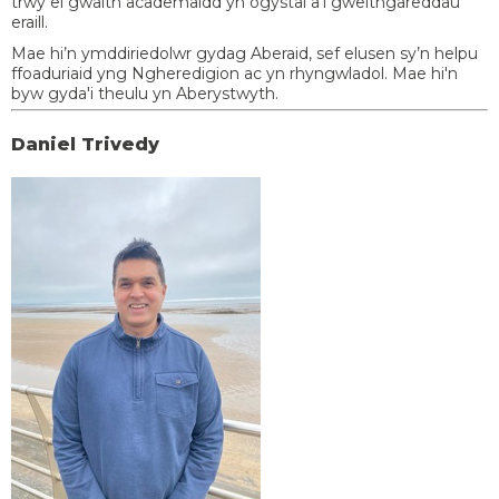
trwy ei gwaith academaidd yn ogystal â'i gweithgareddau
eraill.
Mae hi’n ymddiriedolwr gydag Aberaid, sef elusen sy’n helpu
ffoaduriaid yng Ngheredigion ac yn rhyngwladol. Mae hi'n
byw gyda'i theulu yn Aberystwyth.
Daniel Trivedy