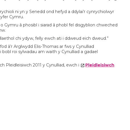
ychioli ni yn y Senedd ond hefyd a ddylai’r cynrychiolwyr
gyfer Cymru.
 Gymru â phosibl i siarad â phobl fel disgyblion chweched
hw.
aethol chi ydyw, felly ewch ati i ddweud eich dweud.”
od â’r Arglwydd Elis-Thomas ar fws y Cynulliad
i bobl roi sylwadau am waith y Cynulliad a gadael
h Pleidleisiwch 2011 y Cynulliad, ewch i
Pleidleisiwch