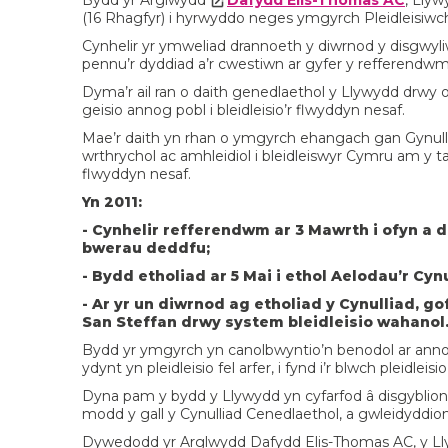
Bydd yr Arglwydd
Dafydd Elis-Thomas AC
, Lly
(16 Rhagfyr) i hyrwyddo neges ymgyrch Pleidleisiwc
Cynhelir yr ymweliad drannoeth y diwrnod y disgwyl
pennu’r dyddiad a’r cwestiwn ar gyfer y refferendwm 
Dyma’r ail ran o daith genedlaethol y Llywydd drwy 
geisio annog pobl i bleidleisio’r flwyddyn nesaf.
Mae’r daith yn rhan o ymgyrch ehangach gan Gynul
wrthrychol ac amhleidiol i bleidleiswyr Cymru am y tai
flwyddyn nesaf.
Yn 2011:
- Cynhelir refferendwm ar 3 Mawrth i ofyn a d
bwerau deddfu;
- Bydd etholiad ar 5 Mai i ethol Aelodau’r Cy
- Ar yr un diwrnod ag etholiad y Cynulliad, g
San Steffan drwy system bleidleisio wahanol
Bydd yr ymgyrch yn canolbwyntio’n benodol ar annog y 
ydynt yn pleidleisio fel arfer, i fynd i’r blwch pleidlei
Dyna pam y bydd y Llywydd yn cyfarfod â disgybli
modd y gall y Cynulliad Cenedlaethol, a gwleidyddion 
Dywedodd yr Arglwydd Dafydd Elis-Thomas AC, y Lly