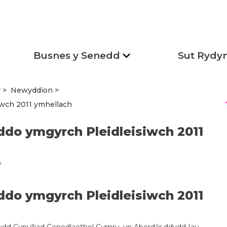
Busnes y Senedd
Sut Rydy
r
Newyddion
s
iwch 2011 ymhellach
ddo ymgyrch Pleidleisiwch 2011
4
ddo ymgyrch Pleidleisiwch 2011