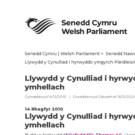
Senedd Cymru | Welsh Parliament
Senedd Naw
Llywydd y Cynulliad i hyrwyddo ymgyrch Pleidleis
Llywydd y Cynulliad i hyrwy
ymhellach
Cyhoeddwyd 14/12/2010 | Diweddarwyd Ddiwethaf 16/12/202
14 Rhagfyr 2010
Llywydd y Cynulliad i hyrwy
ymhellach