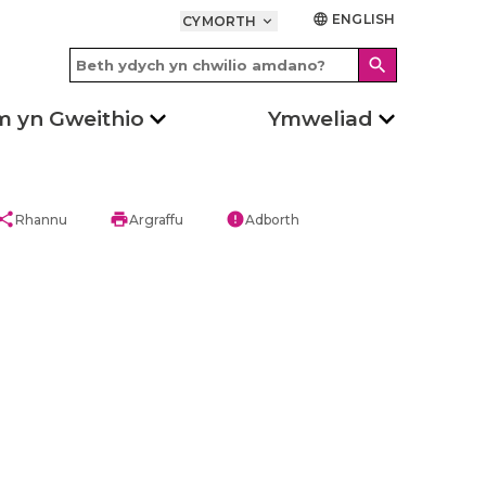
ENGLISH
language
CYMORTH
keyboard_arrow_down
search
m yn Gweithio
Ymweliad
hare
print
error
Rhannu
Argraffu
Adborth