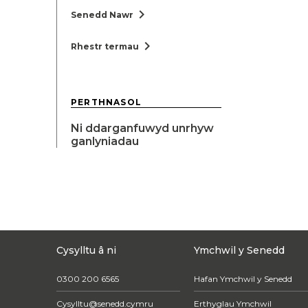
chevron_right
Senedd Nawr
chevron_right
Rhestr termau
PERTHNASOL
Ni ddarganfuwyd unrhyw
ganlyniadau
Cysylltu â ni
Ymchwil y Senedd
0300 200 6565
Hafan Ymchwil y Senedd
Cysylltu@senedd.cymru
Erthyglau Ymchwil