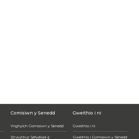
Comisiwn y Senedd
Gweithio i ni
Ynghylch Comisiwn y Senedd
Gweithio i ni
Strwythur Sefydliad a
Gweithio i Gomisiwn y Senedd