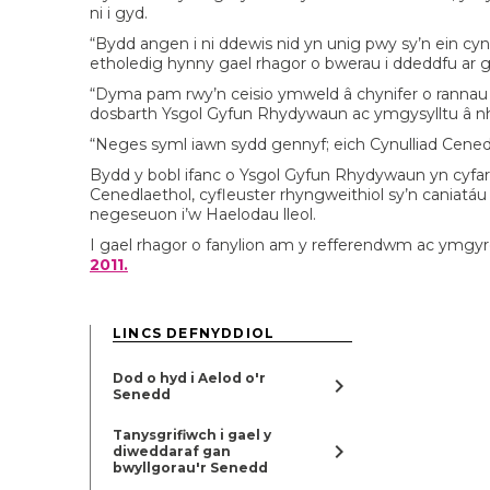
ni i gyd.
“Bydd angen i ni ddewis nid yn unig pwy sy’n ein cynr
etholedig hynny gael rhagor o bwerau i ddeddfu ar 
“Dyma pam rwy’n ceisio ymweld â chynifer o rannau o
dosbarth Ysgol Gyfun Rhydywaun ac ymgysylltu â n
“Neges syml iawn sydd gennyf; eich Cynulliad Cenedl
Bydd y bobl ifanc o Ysgol Gyfun Rhydywaun yn cyfarf
Cenedlaethol, cyfleuster rhyngweithiol sy’n caniatáu 
negeseuon i’w Haelodau lleol.
I gael rhagor o fanylion am y refferendwm ac ymgyrc
2011.
LINCS DEFNYDDIOL
Dod o hyd i Aelod o'r
chevron_right
Senedd
Tanysgrifiwch i gael y
chevron_right
diweddaraf gan
bwyllgorau'r Senedd