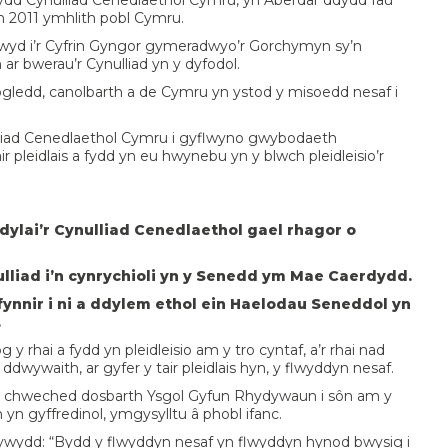
wydd Cynulliad Cenedlaethol Cymru, yn Aberdâr ddydd Iau
h 2011 ymhlith pobl Cymru.
iwyd i’r Cyfrin Gyngor gymeradwyo’r Gorchymyn sy’n
ar bwerau’r Cynulliad yn y dyfodol.
ogledd, canolbarth a de Cymru yn ystod y misoedd nesaf i
liad Cenedlaethol Cymru i gyflwyno gwybodaeth
r pleidlais a fydd yn eu hwynebu yn y blwch pleidleisio’r
dylai’r Cynulliad Cenedlaethol gael rhagor o
nulliad i’n cynrychioli yn y Senedd ym Mae Caerdydd.
ofynnir i ni a ddylem ethol ein Haelodau Seneddol yn
.
rhai a fydd yn pleidleisio am y tro cyntaf, a’r rhai nad
sio ddwywaith, ar gyfer y tair pleidlais hyn, y flwyddyn nesaf.
on chweched dosbarth Ysgol Gyfun Rhydywaun i sôn am y
yn gyffredinol, ymgysylltu â phobl ifanc.
wydd: “Bydd y flwyddyn nesaf yn flwyddyn hynod bwysig i