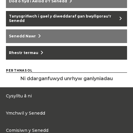
chevron_right
Dod o hyd i Aelod o'r Senedd
Tanysgrifiwch i gael y diweddaraf gan bwyllgorau'r
chevron_right
Senedd
chevron_right
Senedd Nawr
chevron_right
Rhestr termau
PERTHNASOL
Ni ddarganfuwyd unrhyw ganlyniadau
Cysylltu â ni
0300 200 6565
Ymchwil y Senedd
Cysylltu@senedd.cymru
Hafan Ymchwil y Senedd
Cysylltu â Senedd Cymru
Comisiwn y Senedd