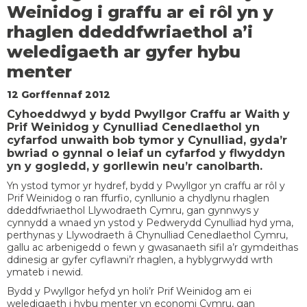
Weinidog i graffu ar ei rôl yn y
rhaglen ddeddfwriaethol a’i
weledigaeth ar gyfer hybu
menter
12 Gorffennaf 2012
Cyhoeddwyd y bydd Pwyllgor Craffu ar Waith y
Prif Weinidog y Cynulliad Cenedlaethol yn
cyfarfod unwaith bob tymor y Cynulliad, gyda’r
bwriad o gynnal o leiaf un cyfarfod y flwyddyn
yn y gogledd, y gorllewin neu’r canolbarth.
Yn ystod tymor yr hydref, bydd y Pwyllgor yn craffu ar rôl y
Prif Weinidog o ran ffurfio, cynllunio a chydlynu rhaglen
ddeddfwriaethol Llywodraeth Cymru, gan gynnwys y
cynnydd a wnaed yn ystod y Pedwerydd Cynulliad hyd yma,
perthynas y Llywodraeth â Chynulliad Cenedlaethol Cymru,
gallu ac arbenigedd o fewn y gwasanaeth sifil a’r gymdeithas
ddinesig ar gyfer cyflawni’r rhaglen, a hyblygrwydd wrth
ymateb i newid.
Bydd y Pwyllgor hefyd yn holi’r Prif Weinidog am ei
weledigaeth i hybu menter yn economi Cymru, gan