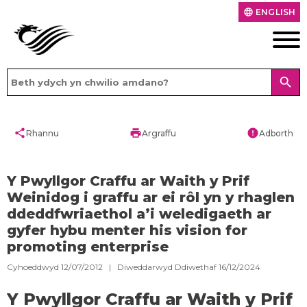
ENGLISH
language
search
share
print
error
Rhannu
Argraffu
Adborth
Y Pwyllgor Craffu ar Waith y Prif
Weinidog i graffu ar ei rôl yn y rhaglen
ddeddfwriaethol a’i weledigaeth ar
gyfer hybu menter his vision for
promoting enterprise
Cyhoeddwyd 12/07/2012 | Diweddarwyd Ddiwethaf 16/12/2024
Y Pwyllgor Craffu ar Waith y Prif