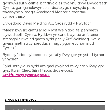
gynnwys sut y caiff ei brif ffrydio a’i gydlynu drwy Lywodraeth
Cymru, gan ganolbwyntio ar ddatblygu meysydd polisi
trawsbynciol megis Ardaloedd Menter a mentrau
cymdeithasol.
Dywedodd David Melding AC, Cadeirydd y Pwyllgor:
“Mae’n bwysig craffu ar rôl y Prif Weinidog, fel pennaeth
Llywodraeth Cymru. Byddwn yn canolbwyntio ar faterion
strategol a’r weledigaeth sydd gan y Prif Weinidog i wella
gwasanaethau cyhoeddus a rhagolygon economaidd
Cymru.”
Bydd cyfarfod cyhoeddus cyntaf y Pwyllgor yn ystod tymor
yr hydref.
Dylai unrhyw un sydd am gael gwybod mwy am y Pwyllgor
gysylltu â’r Clerc, Siân Phipps dros e-bost:
CraffuPW@cymru.gov.uk
LINCS DEFNYDDIOL