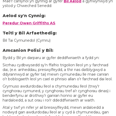
Mae'r canlynol yn gynnig ar gyfer
Bil Aelod
a gyflwynwyd yn
ystod y Chweched Senedd:
Aelod sy'n Cynnig:
Peredur Owen Griffiths AS
Teitl y Bil Arfaethedig:
Bil Tai Cymunedol (Cymru)
Amcanion Polisi y Bil:
Bydd y Bil yn darparu ar gyfer deddfwriaeth a fydd yn:
Sicrhau cydbwysedd sy’n ffafrio trigolion lleol yn y farchnad
dai, (e.e. anheddau, preswylfeydd, a thir nas datblygwyd a
ddyrannwyd ar gyfer tai) mewn cymunedau lle mae canran
o'r boblogaeth leol yn cael ei phrisio allan o'r farchnad dai leol.
Grymuso awdurdodau lleol a chymunedau lleol (trwy'r
cynghorau cymuned, y cynghorau tref a’r cynghorau dinas) i
benderfynu ar drothwy’r ganran honno ar gyfer eu
hardaloedd, a sut orau i roi'r ddeddfwriaeth ar waith.
Atal y twf yn nifer yr ail breswylfeydd, mewn ardaloedd a
nodwyd gan awdurdodau lleol ar y cyd â chymunedau, gan