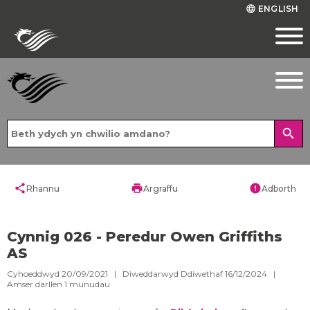
ENGLISH
language
search
share
print
error
Rhannu
Argraffu
Adborth
Cynnig 026 - Peredur Owen Griffiths
AS
Cyhoeddwyd 20/09/2021 | Diweddarwyd Ddiwethaf 16/12/2024 |
Amser darllen
1
munudau