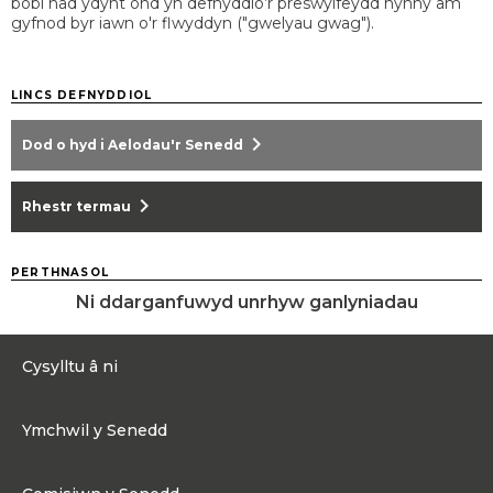
bobl nad ydynt ond yn defnyddio’r preswylfeydd hynny am
gyfnod byr iawn o'r flwyddyn ("gwelyau gwag").
LINCS DEFNYDDIOL
chevron_right
Dod o hyd i Aelodau'r Senedd
chevron_right
Rhestr termau
PERTHNASOL
Ni ddarganfuwyd unrhyw ganlyniadau
Cysylltu â ni
0300 200 6565
Ymchwil y Senedd
Cysylltu@senedd.cymru
Hafan Ymchwil y Senedd
Cysylltu â ni