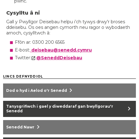
pwnc.
Cysylltu â ni
Gall y Pwyllgor Deisebau helpu i’ch tywys drwy'r broses
ddeisebu. Os oes angen cymorth neu ragor o wybodaeth
arnoch, cysylltwch â:
Ffôn ar: 0300 200 6565
E-bost:
deisebau@senedd.cymru
Twitter:
@SeneddDeisebau
LINCS DEFNYDDIOL
chevron_right
Dod o hyd i Aelod o'r Senedd
Tanysgrifiwch i gael y diweddaraf gan bwyllgorau'r
chevron_right
Senedd
chevron_right
Senedd Nawr