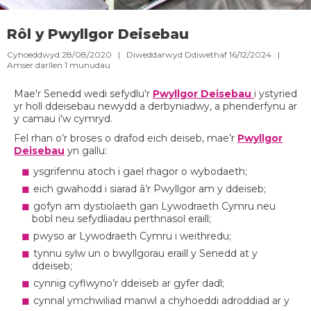
Rôl y Pwyllgor Deisebau
Cyhoeddwyd 28/08/2020 | Diweddarwyd Ddiwethaf 16/12/2024 |
Amser darllen
1
munudau
Mae'r Senedd wedi sefydlu'r
Pwyllgor Deisebau
i ystyried
yr holl ddeisebau newydd a derbyniadwy, a phenderfynu ar
y camau i'w cymryd.
Fel rhan o’r broses o drafod eich deiseb, mae’r
Pwyllgor
Deisebau
yn gallu:
ysgrifennu atoch i gael rhagor o wybodaeth;
eich gwahodd i siarad â’r Pwyllgor am y ddeiseb;
gofyn am dystiolaeth gan Lywodraeth Cymru neu
bobl neu sefydliadau perthnasol eraill;
pwyso ar Lywodraeth Cymru i weithredu;
tynnu sylw un o bwyllgorau eraill y Senedd at y
ddeiseb;
cynnig cyflwyno’r ddeiseb ar gyfer dadl;
cynnal ymchwiliad manwl a chyhoeddi adroddiad ar y