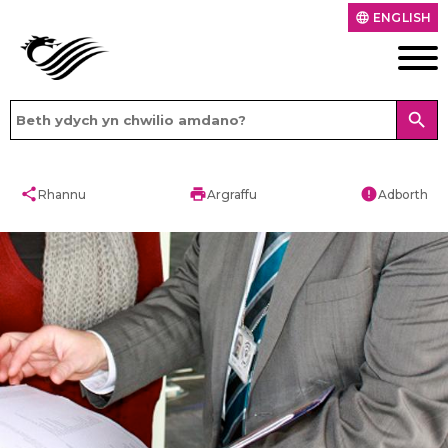
ENGLISH
language
search
share
print
error
Rhannu
Argraffu
Adborth