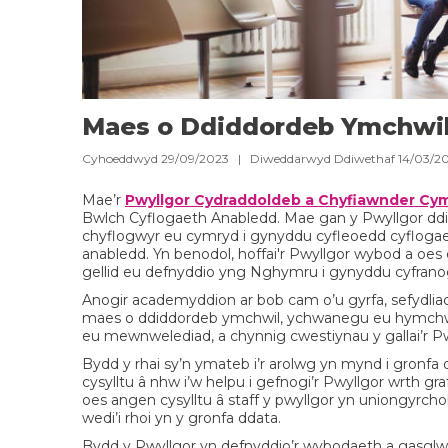
Maes o Ddiddordeb Ymchwil
Cyhoeddwyd 29/09/2023 | Diweddarwyd Ddiwethaf 14/03/
Mae’r
Pwyllgor Cydraddoldeb a Chyfiawnder Cy
Bwlch Cyflogaeth Anabledd. Mae gan y Pwyllgor ddi
chyflogwyr eu cymryd i gynyddu cyfleoedd cyflogaeth
anabledd. Yn benodol, hoffai'r Pwyllgor wybod a oes 
gellid eu defnyddio yng Nghymru i gynyddu cyfranogi
Anogir academyddion ar bob cam o’u gyrfa, sefydliad
maes o ddiddordeb ymchwil, ychwanegu eu hymchwil
eu mewnwelediad, a chynnig cwestiynau y gallai’r P
Bydd y rhai sy’n ymateb i’r arolwg yn mynd i gronfa 
cysylltu â nhw i’w helpu i gefnogi’r Pwyllgor wrth 
oes angen cysylltu â staff y pwyllgor yn uniongyrcho
wedi’i rhoi yn y gronfa ddata.
Bydd y Pwyllgor yn defnyddio’r wybodaeth a gasglw