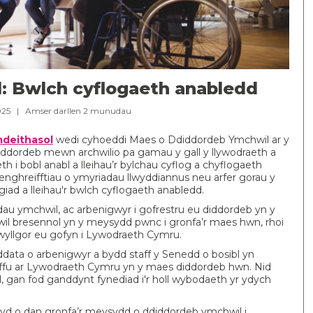
: Bwlch cyflogaeth anabledd
2025 |
Amser darllen
2
munudau
mdeithasol
wedi cyhoeddi Maes o Ddiddordeb Ymchwil ar y
ddordeb mewn archwilio pa gamau y gall y llywodraeth a
 i bobl anabl a lleihau’r bylchau cyflog a chyflogaeth
enghreifftiau o ymyriadau llwyddiannus neu arfer gorau y
ad a lleihau'r bwlch cyflogaeth anabledd.
au ymchwil, ac arbenigwyr i gofrestru eu diddordeb yn y
 bresennol yn y meysydd pwnc i gronfa’r maes hwn, rhoi
wyllgor eu gofyn i Lywodraeth Cymru.
ddata o arbenigwyr a bydd staff y Senedd o bosibl yn
graffu ar Lywodraeth Cymru yn y maes diddordeb hwn. Nid
l, gan fod ganddynt fynediad i'r holl wybodaeth yr ydych
yd o dan gronfa’r meysydd o ddiddordeb ymchwil i