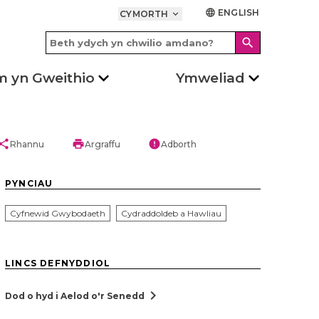
ENGLISH
language
CYMORTH
keyboard_arrow_down
search
m yn Gweithio
Ymweliad
hare
print
error
Rhannu
Argraffu
Adborth
PYNCIAU
Cyfnewid Gwybodaeth
Cydraddoldeb a Hawliau
LINCS DEFNYDDIOL
chevron_right
Dod o hyd i Aelod o'r Senedd