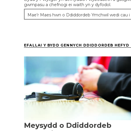
gwmpasu a chefnogi ei waith yn y dyfodol.
Mae’r Maes hwn o Ddiddordeb Ymchwil wedi cau i go
EFALLAI Y BYDD GENNYCH DDIDDORDEB HEFYD
Meysydd o Ddiddordeb