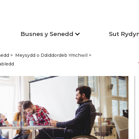
Busnes y Senedd
Sut Rydy
nedd
Meysydd o Ddiddordeb Ymchwil
s
abledd