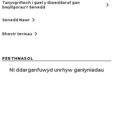
Tanysgrifiwch i gael y diweddaraf gan
chevron_right
bwyllgorau'r Senedd
chevron_right
Senedd Nawr
chevron_right
Rhestr termau
PERTHNASOL
Ni ddarganfuwyd unrhyw ganlyniadau