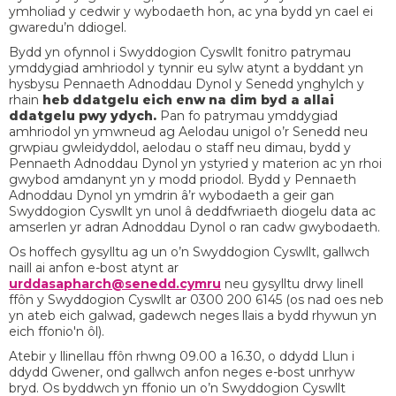
ymholiad y cedwir y wybodaeth hon, ac yna bydd yn cael ei
gwaredu’n ddiogel.
Bydd yn ofynnol i Swyddogion Cyswllt fonitro patrymau
ymddygiad amhriodol y tynnir eu sylw atynt a byddant yn
hysbysu Pennaeth Adnoddau Dynol y Senedd ynghylch y
rhain
heb ddatgelu eich enw na dim byd a allai
ddatgelu pwy ydych.
Pan fo patrymau ymddygiad
amhriodol yn ymwneud ag Aelodau unigol o’r Senedd neu
grwpiau gwleidyddol, aelodau o staff neu dimau, bydd y
Pennaeth Adnoddau Dynol yn ystyried y materion ac yn rhoi
gwybod amdanynt yn y modd priodol. Bydd y Pennaeth
Adnoddau Dynol yn ymdrin â’r wybodaeth a geir gan
Swyddogion Cyswllt yn unol â deddfwriaeth diogelu data ac
amserlen yr adran Adnoddau Dynol o ran cadw gwybodaeth.
Os hoffech gysylltu ag un o’n Swyddogion Cyswllt, gallwch
naill ai anfon e-bost atynt ar
urddasapharch@senedd.cymru
neu gysylltu drwy linell
ffôn y Swyddogion Cyswllt ar 0300 200 6145 (os nad oes neb
yn ateb eich galwad, gadewch neges llais a bydd rhywun yn
eich ffonio'n ôl).
Atebir y llinellau ffôn rhwng 09.00 a 16.30, o ddydd Llun i
ddydd Gwener, ond gallwch anfon neges e-bost unrhyw
bryd. Os byddwch yn ffonio un o’n Swyddogion Cyswllt