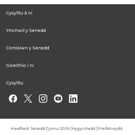
Cysylltu â ni
0300 200 6565
Ymchwil y Senedd
Cysylltu@senedd.cymru
Hafan Ymchwil y Senedd
Cysylltu â Senedd Cymru
Comisiwn y Senedd
Erthyglau Ymchwil
Adnoddau Cyfryngau
Ynghylch Comisiwn y Senedd
Gweithio i ni
Strwythur Sefydliad a Chyfrifoldebau
Gweithio i ni
Fframwaith Llywodraethu Corfforaethol y Comisiwn
Cysylltu
Gweithio i Gomisiwn y Senedd
Mynediad at wybodaeth
Gweithio i Aelod o'r Senedd
Penodiadau Cyhoeddus
Hawlfraint Senedd Cymru 2026
Hygyrchedd
Preifatrwydd