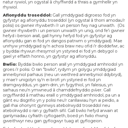
natur rywiol, yn ogystal â chyffwrdd a thrais a gymhellir yn
rhywiol.
Aflonyddu troseddol:
Gall ymddygiad digroeso fod yn
gyfystyr ag aflonyddu troseddol (yn ogystal â thorri amodau’r
polisi) os gwneir rhywbeth i’r un person fwy nag unwaith. (Os
gwneir rhywbeth i un person unwaith yn unig, ond fe'i gwneir
hefyd i berson arall, gall hynny hefyd fod yn gyfystyr ag
aflonyddu gan ei fod yn dangos patrwm o ymddygiad). Mae
unrhyw ymddygiad sy'n achosi braw neu ofid i'r dioddefwr, ac
y byddai rhywun rhesymol yn ystyried ei fod yn debygol o
gael yr effaith honno, yn gyfystyr ag aflonyddu.
Bwlio:
Byddai bwlio person arall yn ymddygiad amhriodol yn
groes i’r polisi. O ran "bwlio", rydym yn golygu ymddygiad
annerbyniol parhaus (neu un weithred annerbyniol ddybryd),
y mae’r unigolyn sy'n ei brofi yn ystyried ei fod yn
dramgwyddus, yn gam-drin, yn fygythiol, yn faleisus, yn
sarhaus neu'n ymwneud â chamddefnyddio pŵer. Gall
orgyffwrdd â mathau eraill o ymddygiad amhriodol, pa un a
gânt eu disgrifio yn y polisi neu'r canllawiau hyn ai peidio, a
gall rhai ohonynt gynnwys atebolrwydd troseddol neu
atebolrwydd o ran y gyfraith sifil. Gall bwlio hefyd arwain at
ganlyniadau cyfraith cyflogaeth, boed yn fwlio rhwng
gweithwyr neu gan gyflogwyr tuag at gyflogeion.