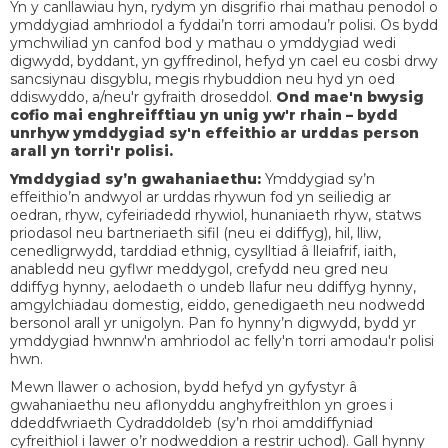
Yn y canllawiau hyn, rydym yn disgrifio rhai mathau penodol o
ymddygiad amhriodol a fyddai’n torri amodau’r polisi. Os bydd
ymchwiliad yn canfod bod y mathau o ymddygiad wedi
digwydd, byddant, yn gyffredinol, hefyd yn cael eu cosbi drwy
sancsiynau disgyblu, megis rhybuddion neu hyd yn oed
ddiswyddo, a/neu'r gyfraith droseddol.
Ond mae'n bwysig
cofio mai enghreifftiau yn unig yw'r rhain – bydd
unrhyw ymddygiad sy'n effeithio ar urddas person
arall yn torri'r polisi.
Ymddygiad sy’n gwahaniaethu:
Ymddygiad sy’n
effeithio’n andwyol ar urddas rhywun fod yn seiliedig ar
oedran, rhyw, cyfeiriadedd rhywiol, hunaniaeth rhyw, statws
priodasol neu bartneriaeth sifil (neu ei ddiffyg), hil, lliw,
cenedligrwydd, tarddiad ethnig, cysylltiad â lleiafrif, iaith,
anabledd neu gyflwr meddygol, crefydd neu gred neu
ddiffyg hynny, aelodaeth o undeb llafur neu ddiffyg hynny,
amgylchiadau domestig, eiddo, genedigaeth neu nodwedd
bersonol arall yr unigolyn. Pan fo hynny’n digwydd, bydd yr
ymddygiad hwnnw'n amhriodol ac felly'n torri amodau'r polisi
hwn.
Mewn llawer o achosion, bydd hefyd yn gyfystyr â
gwahaniaethu neu aflonyddu anghyfreithlon yn groes i
ddeddfwriaeth Cydraddoldeb (sy’n rhoi amddiffyniad
cyfreithiol i lawer o’r nodweddion a restrir uchod). Gall hynny