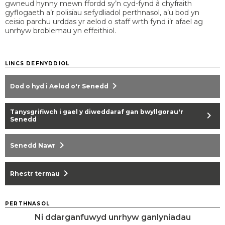
gwneud hynny mewn ffordd sy’n cyd-fynd â chyfraith
gyflogaeth a’r polisïau sefydliadol perthnasol, a’u bod yn
ceisio parchu urddas yr aelod o staff wrth fynd i’r afael ag
unrhyw broblemau yn effeithiol.
LINCS DEFNYDDIOL
chevron_right
Dod o hyd i Aelod o'r Senedd
Tanysgrifiwch i gael y diweddaraf gan bwyllgorau'r
chevron_right
Senedd
chevron_right
Senedd Nawr
chevron_right
Rhestr termau
PERTHNASOL
Ni ddarganfuwyd unrhyw ganlyniadau