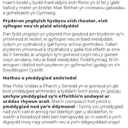
mae’n bosibl y bydd rhaid iddynt eich ffonio yn ôl fel y gellir
trafod y mater yn breifat. Mae Bethan yn croesawu galwadau
a gohebiaeth yn Gymraeg.
Pryderon ynghylch hysbysu eich rheolwr, eich
cyflogwr neu'ch plaid wleidyddol
Pan fydd unigolyn yn ystyried rhoi gwybod am bryderon sy’n
ymwneud â’i reolwr, ei gyflogwr neu ei blaid wleidyddol,
rydym yn cydnabod y gall hynny achosi gwrthdaro. Gallai'r
pryderon ymwneud â chydnabod y gallai fod effaith ar enw
da i'r Senedd, ar unigolyn sy'n gwneud cwyn neu y gwneir
cwyn amdano, neu ar blaid wleidyddol. Fodd bynnag, fe’ch
anogwn i drafod eich pryderon yn gyfrinachol gydag un o'n
Swyddogion Cyswllt.
Mathau o ymddygiad amhriodol
Mae Polisi Urddas a Pharch y Senedd yn ei gwneud yn glir
bod ymddygiad amhriodol, a fyddai’n torri’r polisi, yn golygu
unrhyw ymddygiad sy’n effeithio’n andwyol ar
urddas rhywun arall.
Mae’n cwmpasu’r holl ystod o
ymddygiad nad yw’n ddymunol
– hynny yw, ymddygiad
nad yw’n cael ei annog na’i dderbyn gan y dioddefwr, ni
waeth a fwriadwyd iddo beri tramgwydd, ac ni waeth a yw’n
digwydd mwy nag unwaith neu a yw’n ddigwyddiad unigol.