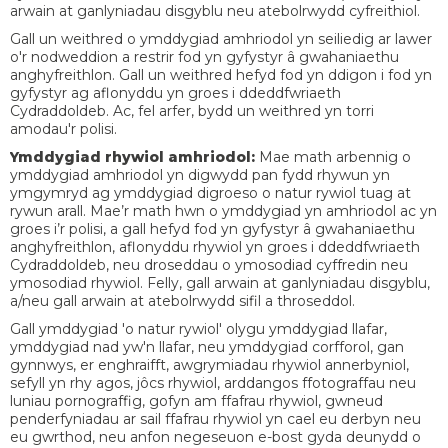
arwain at ganlyniadau disgyblu neu atebolrwydd cyfreithiol.
Gall un weithred o ymddygiad amhriodol yn seiliedig ar lawer
o'r nodweddion a restrir fod yn gyfystyr â gwahaniaethu
anghyfreithlon. Gall un weithred hefyd fod yn ddigon i fod yn
gyfystyr ag aflonyddu yn groes i ddeddfwriaeth
Cydraddoldeb. Ac, fel arfer, bydd un weithred yn torri
amodau'r polisi.
Ymddygiad rhywiol amhriodol:
Mae math arbennig o
ymddygiad amhriodol yn digwydd pan fydd rhywun yn
ymgymryd ag ymddygiad digroeso o natur rywiol tuag at
rywun arall. Mae’r math hwn o ymddygiad yn amhriodol ac yn
groes i’r polisi, a gall hefyd fod yn gyfystyr â gwahaniaethu
anghyfreithlon, aflonyddu rhywiol yn groes i ddeddfwriaeth
Cydraddoldeb, neu droseddau o ymosodiad cyffredin neu
ymosodiad rhywiol. Felly, gall arwain at ganlyniadau disgyblu,
a/neu gall arwain at atebolrwydd sifil a throseddol.
Gall ymddygiad 'o natur rywiol' olygu ymddygiad llafar,
ymddygiad nad yw'n llafar, neu ymddygiad corfforol, gan
gynnwys, er enghraifft, awgrymiadau rhywiol annerbyniol,
sefyll yn rhy agos, jôcs rhywiol, arddangos ffotograffau neu
luniau pornograffig, gofyn am ffafrau rhywiol, gwneud
penderfyniadau ar sail ffafrau rhywiol yn cael eu derbyn neu
eu gwrthod, neu anfon negeseuon e-bost gyda deunydd o