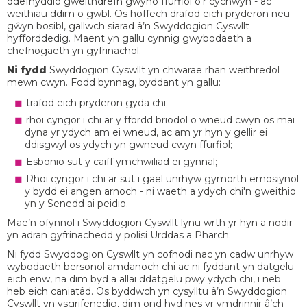
ddefnyddio gweithdrefn gwyno ffurfiol o’r cychwyn - ac
weithiau ddim o gwbl. Os hoffech drafod eich pryderon neu
gŵyn bosibl, gallwch siarad â’n Swyddogion Cyswllt
hyfforddedig. Maent yn gallu cynnig gwybodaeth a
chefnogaeth yn gyfrinachol.
Ni fydd
Swyddogion Cyswllt yn chwarae rhan weithredol
mewn cwyn. Fodd bynnag, byddant yn gallu:
trafod eich pryderon gyda chi;
rhoi cyngor i chi ar y ffordd briodol o wneud cwyn os mai
dyna yr ydych am ei wneud, ac am yr hyn y gellir ei
ddisgwyl os ydych yn gwneud cwyn ffurfiol;
Esbonio sut y caiff ymchwiliad ei gynnal;
Rhoi cyngor i chi ar sut i gael unrhyw gymorth emosiynol
y bydd ei angen arnoch - ni waeth a ydych chi'n gweithio
yn y Senedd ai peidio.
Mae’n ofynnol i Swyddogion Cyswllt lynu wrth yr hyn a nodir
yn adran gyfrinachedd y polisi Urddas a Pharch.
Ni fydd Swyddogion Cyswllt yn cofnodi nac yn cadw unrhyw
wybodaeth bersonol amdanoch chi ac ni fyddant yn datgelu
eich enw, na dim byd a allai ddatgelu pwy ydych chi, i neb
heb eich caniatâd. Os byddwch yn cysylltu â’n Swyddogion
Cyswllt yn ysgrifenedig, dim ond hyd nes yr ymdrinnir â’ch