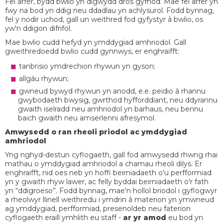
Fel arfer, bydd bwlio yn digwydd dros gyfnod. Mae fel arfer yn
fwy na bod yn ddig neu ddadlau yn achlysurol. Fodd bynnag,
fel y nodir uchod, gall un weithred fod gyfystyr â bwlio, os
yw'n ddigon difrifol.
Mae bwlio cudd hefyd yn ymddygiad amhriodol. Gall
gweithredoedd bwlio cudd gynnwys, er enghraifft:
tanbrisio ymdrechion rhywun yn gyson;
allgáu rhywun;
gwneud bywyd rhywun yn anodd, e.e. peidio â rhannu
gwybodaeth bwysig, gwrthod hyfforddiant, neu ddyrannu
gwaith iselradd neu amhriodol yn barhaus, neu bennu
baich gwaith neu amserlenni afresymol.
Amwysedd o ran rheoli priodol ac ymddygiad
amhriodol
Yng nghyd-destun cyflogaeth, gall fod amwysedd rhwng rhai
mathau o ymddygiad amhriodol a chamau rheoli dilys. Er
enghraifft, nid oes neb yn hoffi beirniadaeth o'u perfformiad
yn y gwaith rhyw lawer, ac felly byddai beirniadaeth o'r fath
yn “ddigroeso”. Fodd bynnag, mae’n hollol briodol i gyflogwyr
a rheolwyr llinell weithredu i ymdrin â materion yn ymwneud
ag ymddygiad, perfformiad, presenoldeb neu faterion
cyflogaeth eraill ymhlith eu staff -
ar yr amod
eu bod yn