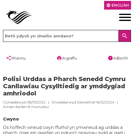
ENGLISH
language
search
share
print
error
Rhannu
Argraffu
Adborth
Polisi Urddas a Pharch Senedd Cymru
Canllawiau Cysylltiedig ar ymddygiad
amhriodol
Cyhoeddwyd 08/11/2022 | Diweddarwyd Ddiwethaf 16/12/2024 |
Amser darllen
8
munudau
Cwyno
Os hoffech wneud cwyn ffurfiol yn ymwneud ag urddas a
pharch, mae ein gwefan yn egluro'r opsiynau sydd ar gael i