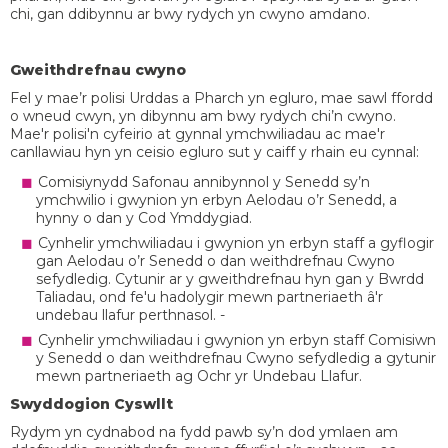
chi, gan ddibynnu ar bwy rydych yn cwyno amdano.
Gweithdrefnau cwyno
Fel y mae’r polisi Urddas a Pharch yn egluro, mae sawl ffordd
o wneud cwyn, yn dibynnu am bwy rydych chi’n cwyno.
Mae'r polisi'n cyfeirio at gynnal ymchwiliadau ac mae'r
canllawiau hyn yn ceisio egluro sut y caiff y rhain eu cynnal:
Comisiynydd Safonau annibynnol y Senedd sy’n
ymchwilio i gwynion yn erbyn Aelodau o’r Senedd, a
hynny o dan y Cod Ymddygiad.
Cynhelir ymchwiliadau i gwynion yn erbyn staff a gyflogir
gan Aelodau o’r Senedd o dan weithdrefnau Cwyno
sefydledig. Cytunir ar y gweithdrefnau hyn gan y Bwrdd
Taliadau, ond fe'u hadolygir mewn partneriaeth â'r
undebau llafur perthnasol. -
Cynhelir ymchwiliadau i gwynion yn erbyn staff Comisiwn
y Senedd o dan weithdrefnau Cwyno sefydledig a gytunir
mewn partneriaeth ag Ochr yr Undebau Llafur.
Swyddogion Cyswllt
Rydym yn cydnabod na fydd pawb sy’n dod ymlaen am