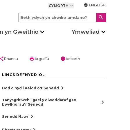
ENGLISH
language
CYMORTH
keyboard_arrow_down
search
m yn Gweithio
Ymweliad
hare
print
error
Rhannu
Argraffu
Adborth
LINCS DEFNYDDIOL
chevron_right
Dod o hyd i Aelod o'r Senedd
Tanysgrifiwch i gael y diweddaraf gan
chevron_right
bwyllgorau'r Senedd
chevron_right
Senedd Nawr
chevron_right
Rhestr termau