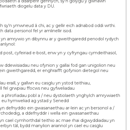
ybodaeth a ddarperir gennych, sy’n golygu y gwnawn
dfwriaeth diogelu data y DU.
sy'n ymwneud â chi, ac y gellir eich adnabod oddi wrthi.
ata personol fel yr amlinellir isod.
yn amrywio yn dibynnu ar y gweithgaredd penodol rydych
anlynol:
ad post, cyfeiriad e-bost, enw yn y cyfryngau cymdeithasol,
 ddewisiadau neu ofynion y gallai fod gan unigolion neu
ein gweithgaredd, er enghraifft gofynion dietegol neu
au eraill, y gallwn eu casglu yn ystod teithiau,
l fel grwpiau ffocws neu gyfweliadau
a phrofiadau pobl a / neu dystiolaeth ynghylch amrywiaeth
u eu hymweliad ag ystad y Senedd
yn defnyddio ein gwasanaethau ar-lein ac yn bersonol a /
chodedig, a ddefnyddir i wella ein gwasanaethau
yn cael cymhorthdal teithio ac mae rhai digwyddiadau yn
rbyn tâl, bydd manylion ariannol yn cael eu casglu