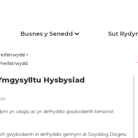
Busnes y Senedd
Sut Rydy
reifatrwydd
s
Preifatrwydd
Ymgysylltu Hysbysiad
025
ydym yn casglu ac yn defnyddio gwybodaeth bersonol
f eich gwybodaeth ei defnyddio gennym at Swyddog Diogelu