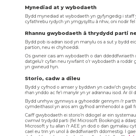
Mynediad at y wybodaeth
Bydd mynediad at wybodaeth yn gyfyngedig i staff y
cyfathrebu rydych yn ymgysylltu â nhw, oni nodir fel a
Rhannu gwybodaeth â thrydydd parti 
Bydd pob is-adran isod yn manylu os a sut y bydd e
partïon, neu ei chyhoeddi.
Os gwneir cais am wybodaeth o dan ddeddfwriaeth 
datgelu’r cyfan neu rywfaint o’r wybodaeth a roddir
yn gwneud hyn.
Storio, cadw a dileu
Bydd y cyfnod o amser y byddwn yn cadw'ch gwybod
rhan ynddo ac fe'i manylir yn yr adrannau isod. Ar ôl 
Bydd unrhyw gynnwys a gyhoeddir gennym i'r parth
cymdeithasol yn aros am gyfnod amhenodol a gall fo
Caiff gwybodaeth ei storio’n ddiogel ar ein syste
cwmwl trydydd parti (fel Microsoft Bookings) a dda
Microsoft y tu allan i’r AEE yn dod o dan gymalau cy
cael eu trin yn unol â deddfwriaeth ddomestig. I ga