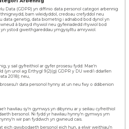
Categori Arbennig
elu Data (GDPR) yn diffinio data personol categori arbennig
u ethnigrwydd, barn wleidyddol, credoau crefyddol neu
su data genetig, data biometrig i adnabod bod dynol yn
wneud â bywyd rhywiol neu gyfeiriadedd rhywiol bod
d yn ystod gweithgareddau ymgysylltu amrywiol.
, y sail gyfreithiol ar gyfer prosesu fydd: Mae’n
(yn unol ag Erthygl 9(2)(g) GDPR y DU wedi’i ddarllen
ata 2018); neu,
 brosesu'r data personol hynny at un neu fwy o ddibenion
'r hawliau sy'n gymwys yn dibynnu ar y seiliau cyfreithiol
daeth bersonol. Ni fydd yr hawliau hynny'n gymwys ym
hynny'n wir pan fyddwch yn gwneud cais.
at eich gwybodaeth bersonol eich hun, a elwir weithiau’n