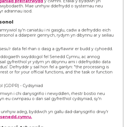
aniad preifatrwydd
y cwmni. Efallai y byddwn yn
h gwybodaeth. Mae unrhyw ddefnydd o systemau neu
yr adrannau isod.
rsonol
l amrywiol sy’n caniatáu i ni gasglu, cadw a defnyddio eich
rsonol a ddarperir gennych, rydym yn dibynnu ar y seiliau
esu’r data fel rhan o dasg a gyflawnir er budd y cyhoedd.
yddogaeth swyddogol fel Senedd Cymru, ac annog
il gyfreithiol yr ydym yn dibynnu arni i ddefnyddio data
'. Defnyddir y sail hon fel a ganlyn: "the processing is
est or for your official functions, and the task or function
nol (GDPR) - Cydsyniad
wyn i chi danysgrifio i newyddlen, rhestr bostio neu
yn eu cwmpasu o dan sail gyfreithiol cydsyniad, sy'n
 unrhyw adeg, byddwch yn gallu dad-danysgrifio drwy'r
@senedd.cymru.