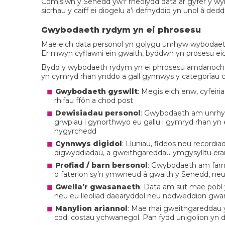
Comisiwn y Senedd yw’r rheolydd data ar gyfer y w
sicrhau y caiff ei diogelu a’i defnyddio yn unol â ded
Gwybodaeth rydym yn ei phrosesu
Mae eich data personol yn golygu unrhyw wybodaeth 
Er mwyn cyflawni ein gwaith, byddwn yn prosesu eich d
Bydd y wybodaeth rydym yn ei phrosesu amdanoch 
yn cymryd rhan ynddo a gall gynnwys y categorïau c
Gwybodaeth gyswllt
: Megis eich enw, cyfeiri
rhifau ffôn a chod post
Dewisiadau personol
: Gwybodaeth am unrhyw
grwpiau i gynorthwyo eu gallu i gymryd rhan yn 
hygyrchedd
Cynnwys digidol
: Lluniau, fideos neu recordiad
digwyddiadau, a gweithgareddau ymgysylltu erail
Profiad / barn bersonol
: Gwybodaeth am farn 
o faterion sy’n ymwneud â gwaith y Senedd, ne
Gwella’r gwasanaeth
: Data am sut mae pobl 
neu eu lleoliad daearyddol neu nodweddion gwar
Manylion ariannol
: Mae rhai gweithgareddau 
codi costau ychwanegol. Pan fydd unigolion yn de