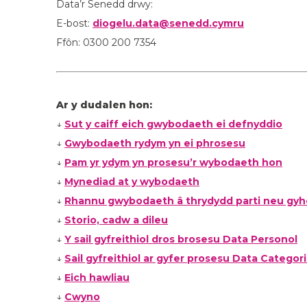
Data’r Senedd drwy:
E-bost:
diogelu.data@senedd.cymru
Ffôn: 0300 200 7354
Ar y dudalen hon:
↓
Sut y caiff eich gwybodaeth ei defnyddio
↓
Gwybodaeth rydym yn ei phrosesu
↓
Pam yr ydym yn prosesu’r wybodaeth hon
↓
Mynediad at y wybodaeth
↓
Rhannu gwybodaeth â thrydydd parti neu gy
↓
Storio, cadw a dileu
↓
Y sail gyfreithiol dros brosesu Data Personol
↓
Sail gyfreithiol ar gyfer prosesu Data Categor
↓
Eich hawliau
↓
Cwyno