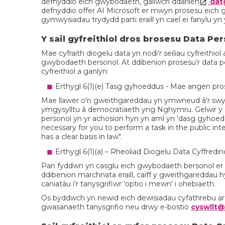
defnyddio eich gwybodaeth, gallwch ddarllen
datg
defnyddio offer AI Microsoft er mwyn prosesu eic
gymwysiadau trydydd parti eraill yn cael ei fanylu yn 
Y sail gyfreithiol dros brosesu Data Pe
Mae cyfraith diogelu data yn nodi’r seiliau cyfreithio
gwybodaeth bersonol. At ddibenion prosesu’r data pe
cyfreithiol a ganlyn:
Erthygl 6(1)(e) Tasg gyhoeddus - Mae angen pros
Mae llawer o'n gweithgareddau yn ymwneud â'r sw
ymgysylltu â democratiaeth yng Nghymru. Gelwir y sa
personol yn yr achosion hyn yn aml yn 'dasg gyhoeddus
necessary for you to perform a task in the public inter
has a clear basis in law".
Erthygl 6(1)(a) – Rheoliad Diogelu Data Cyffredi
Pan fyddwn yn casglu eich gwybodaeth bersonol er m
ddibenion marchnata eraill, caiff y gweithgareddau h
caniatáu i'r tanysgrifiwr 'optio i mewn' i ohebiaeth.
Os byddwch yn newid eich dewisiadau cyfathrebu ar
gwasanaeth tanysgrifio neu drwy e-bostio
cyswllt