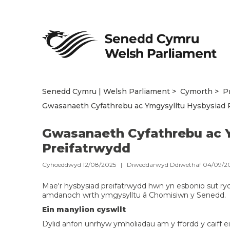
Senedd Cymru | Welsh Parliament
Cymorth
P
Gwasanaeth Cyfathrebu ac Ymgysylltu Hysbysiad 
Gwasanaeth Cyfathrebu ac 
Preifatrwydd
Cyhoeddwyd 12/08/2025 | Diweddarwyd Ddiwethaf 04/09/2
Mae'r hysbysiad preifatrwydd hwn yn esbonio sut r
amdanoch wrth ymgysylltu â Chomisiwn y Senedd.
Ein manylion cyswllt
Dylid anfon unrhyw ymholiadau am y ffordd y caif