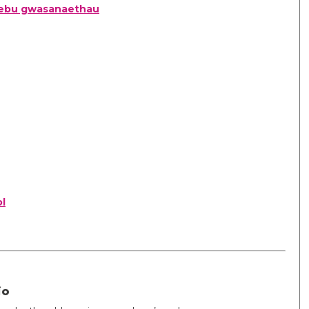
chebu gwasanaethau
l
io