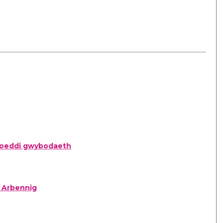
hoeddi gwybodaeth
i Arbennig