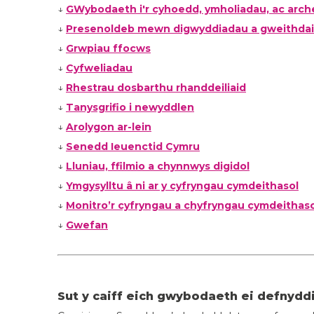
↓
GWybodaeth i'r cyhoedd, ymholiadau, ac ar
↓
Presenoldeb mewn digwyddiadau a gweithdai
↓
Grwpiau ffocws
↓
Cyfweliadau
↓
Rhestrau dosbarthu rhanddeiliaid
↓
Tanysgrifio i newyddlen
↓
Arolygon ar-lein
↓
Senedd Ieuenctid Cymru
↓
Lluniau, ffilmio a chynnwys digidol
↓
Ymgysylltu â ni ar y cyfryngau cymdeithasol
↓
Monitro’r cyfryngau a chyfryngau cymdeithaso
↓
Gwefan
Sut y caiff eich gwybodaeth ei defnydd