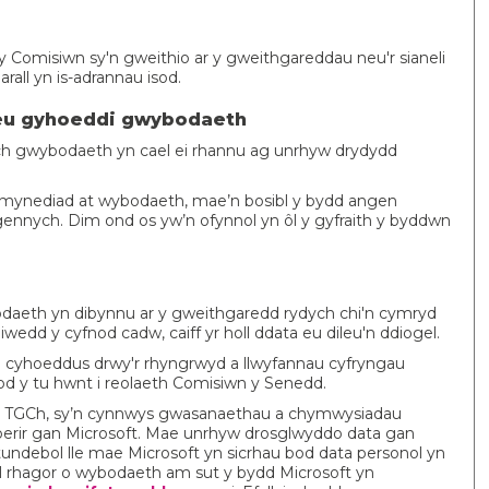
 Comisiwn sy'n gweithio ar y gweithgareddau neu'r sianeli
rall yn is-adrannau isod.
neu gyhoeddi gwybodaeth
ich gwybodaeth yn cael ei rhannu ag unrhyw drydydd
mynediad at wybodaeth, mae’n bosibl y bydd angen
 gennych. Dim ond os yw’n ofynnol yn ôl y gyfraith y byddwn
aeth yn dibynnu ar y gweithgaredd rydych chi'n cymryd
diwedd y cyfnod cadw, caiff yr holl ddata eu dileu'n ddiogel.
 cyhoeddus drwy'r rhyngrwyd a llwyfannau cyfryngau
d y tu hwnt i reolaeth Comisiwn y Senedd.
mau TGCh, sy’n cynnwys gwasanaethau a chymwysiadau
rperir gan Microsoft. Mae unrhyw drosglwyddo data gan
tundebol lle mae Microsoft yn sicrhau bod data personol yn
el rhagor o wybodaeth am sut y bydd Microsoft yn