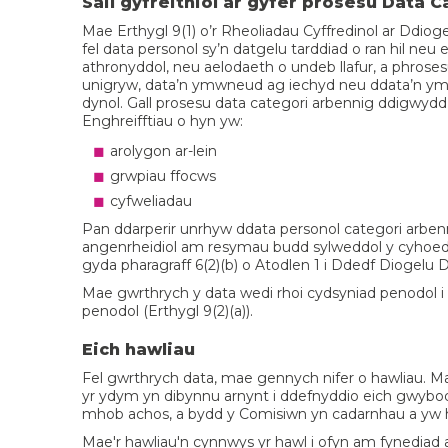
Sail gyfreithiol ar gyfer prosesu Data 
Mae Erthygl 9(1) o’r Rheoliadau Cyffredinol ar Ddiog
fel data personol sy’n datgelu tarddiad o ran hil ne
athronyddol, neu aelodaeth o undeb llafur, a phrose
unigryw, data’n ymwneud ag iechyd neu ddata’n ym
dynol. Gall prosesu data categori arbennig ddigwyd
Enghreifftiau o hyn yw:
arolygon ar-lein
grwpiau ffocws
cyfweliadau
Pan ddarperir unrhyw ddata personol categori arbennig
angenrheidiol am resymau budd sylweddol y cyhoedd 
gyda pharagraff 6(2)(b) o Atodlen 1 i Ddedf Diogelu D
Mae gwrthrych y data wedi rhoi cydsyniad penodol i
penodol (Erthygl 9(2)(a)).
Eich hawliau
Fel gwrthrych data, mae gennych nifer o hawliau. Mae
yr ydym yn dibynnu arnynt i ddefnyddio eich gwybo
mhob achos, a bydd y Comisiwn yn cadarnhau a yw 
Mae'r hawliau'n cynnwys yr hawl i ofyn am fynediad 