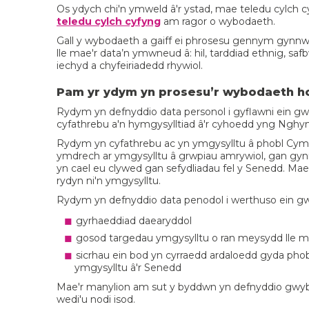
Os ydych chi'n ymweld â'r ystad, mae teledu cylch c
teledu cylch cyfyng
am ragor o wybodaeth.
Gall y wybodaeth a gaiff ei phrosesu gennym gynnwy
lle mae'r data’n ymwneud â: hil, tarddiad ethnig, saf
iechyd a chyfeiriadedd rhywiol.
Pam yr ydym yn prosesu’r wybodaeth h
Rydym yn defnyddio data personol i gyflawni ein gw
cyfathrebu a'n hymgysylltiad â'r cyhoedd yng Nghy
Rydym yn cyfathrebu ac yn ymgysylltu â phobl Cymr
ymdrech ar ymgysylltu â grwpiau amrywiol, gan gynnwy
yn cael eu clywed gan sefydliadau fel y Senedd. Mae
rydyn ni'n ymgysylltu.
Rydym yn defnyddio data penodol i werthuso ein gw
gyrhaeddiad daearyddol
gosod targedau ymgysylltu o ran meysydd lle ma
sicrhau ein bod yn cyrraedd ardaloedd gyda pho
ymgysylltu â'r Senedd
Mae'r manylion am sut y byddwn yn defnyddio gwyb
wedi'u nodi isod.