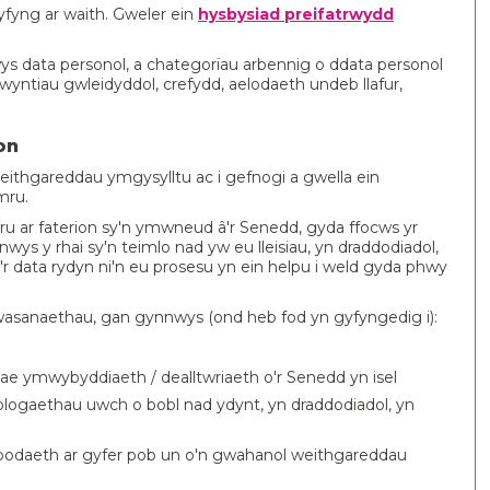
yfyng ar waith. Gweler ein
hysbysiad preifatrwydd
s data personol, a chategorïau arbennig o ddata personol
bwyntiau gwleidyddol, crefydd, aelodaeth undeb llafur,
on
eithgareddau ymgysylltu ac i gefnogi a gwella ein
mru.
u ar faterion sy'n ymwneud â'r Senedd, gyda ffocws yr
s y rhai sy'n teimlo nad yw eu lleisiau, yn draddodiadol,
'r data rydyn ni'n eu prosesu yn ein helpu i weld gyda phwy
asanaethau, gan gynnwys (ond heb fod yn gyfyngedig i):
e ymwybyddiaeth / dealltwriaeth o'r Senedd yn isel
blogaethau uwch o bobl nad ydynt, yn draddodiadol, yn
odaeth ar gyfer pob un o'n gwahanol weithgareddau