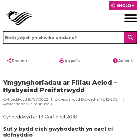
ENGLISH
language
search
share
print
error
Rhannu
Argraffu
Adborth
Ymgynghoriadau ar Filiau Aelod –
Hysbysiad Preifatrwydd
Cyhoeddwyd 18/07/2022 | Diweddarwyd Ddiwethaf 16/12/2024 |
Amser darllen
13
munudau
Cyhoeddwyd ar 18 Gorffenaf 2018
Sut y bydd eich gwybodaeth yn cael ei
defnyddio