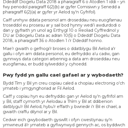
Ddeddf Diogelu Data 2018 a pharagraff 6 o Atodlen 1 iddi – yn
fwy penodol paragraff 6(2)(b) ar gyfer Comisiwn y Senedd a
pharagraff 6(2)(a) ar gyfer yr Aelod sy'n Gyfrifol).
Caiff unrhyw ddata personol am droseddau neu euogfarnau
troseddol eu prosesu ar y sail bod hynny wedi’i awdurdodi o
dan y gyfraith yn unol ag Erthygl 10 o Reoliad Cyffredinol y
DU ar Ddiogelu Data ac adran 10(5) o Ddeddf Diogelu Data
2018, a pharagraff 36 o Atodlen 1 i’r Ddeddf honno.
Mae’r gwaith o gefnogi’r broses o ddatblygu Bil Aelod a'r
gallu i ofyn am ddata personol, eu defnyddio a’u cadw, gan
gynnwys data categori arbennig a data am droseddau neu
euogfarnau, er budd sylweddol y cyhoedd.
Pwy fydd yn gallu cael gafael ar y wybodaeth?
Bydd Tîm y Bil yn creu copïau caled a chopïau electronig o'ch
ymateb i ymgynghoriad ar Fil Aelod.
Caiff y copïau hyn eu defnyddio gan yr Aelod sy’n gyfrifol am
y Bil, staff cymorth yr Aelodau a Thîm y Bil at ddibenion
datblygu'r Bil Aelod, hybu'r effaith y bwriedir i'r Bil ei chael, a
gwaith craffu dilynol ar y Bil.
Cedwir eich gwybodaeth gyswllt i ofyn cwestiynau sy'n
ymwneud â'r ymateb a gyflwynwyd gennych ac, os byddwch