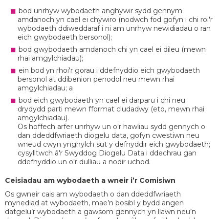
bod unrhyw wybodaeth anghywir sydd gennym
amdanoch yn cael ei chywiro (nodwch fod gofyn i chi roi'r
wybodaeth ddiweddaraf i ni am unrhyw newidiadau o ran
eich gwybodaeth bersonol);
bod gwybodaeth amdanoch chi yn cael ei dileu (mewn
rhai amgylchiadau);
ein bod yn rhoi'r gorau i ddefnyddio eich gwybodaeth
bersonol at ddibenion penodol neu mewn rhai
amgylchiadau; a
bod eich gwybodaeth yn cael ei darparu i chi neu
drydydd parti mewn fformat cludadwy (eto, mewn rhai
amgylchiadau).
Os hoffech arfer unrhyw un o'r hawliau sydd gennych o
dan ddeddfwriaeth diogelu data, gofyn cwestiwn neu
wneud cwyn ynghylch sut y defnyddir eich gwybodaeth;
cysylltwch â'r Swyddog Diogelu Data i ddechrau gan
ddefnyddio un o'r dulliau a nodir uchod.
Ceisiadau am wybodaeth a wneir i’r Comisiwn
Os gwneir cais am wybodaeth o dan ddeddfwriaeth
mynediad at wybodaeth, mae’n bosibl y bydd angen
datgelu’r wybodaeth a gawsom gennych yn llawn neu’n