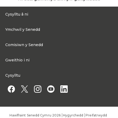
Cysylltu â ni
0300 200 6565
Ymchwil y Senedd
Cysylltu@senedd.cymru
Hafan Ymchwil y Senedd
Cysylltu â Senedd Cymru
Comisiwn y Senedd
Erthyglau Ymchwil
Adnoddau Cyfryngau
Ynghylch Comisiwn y Senedd
Gweithio i ni
Strwythur Sefydliad a Chyfrifoldebau
Gweithio i ni
Fframwaith Llywodraethu Corfforaethol y Comisiwn
Cysylltu
Gweithio i Gomisiwn y Senedd
Mynediad at wybodaeth
Gweithio i Aelod o'r Senedd
Penodiadau Cyhoeddus
Hawlfraint Senedd Cymru 2026
Hygyrchedd
Preifatrwydd