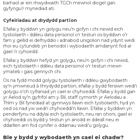
barhaol ar ein rhwydwaith TGCh mewnol diogel gan
gyfyngu’r mynediad ati.
Cyfeiriadau at drydydd partïon
Efallai y byddwn yn golygu neu’n gofyn i chi newid eich
tystiolaeth i ddileu data personol o'r testun os byddwn o'r
farn y gellid ei defnyddio i adnabod unigolion nad ydynt wedi
rhoi eu cytundeb yn benodol i wybodaeth amdanynt fod ar
gael i’r cyhoedd.
Efallai y byddwn hefyd yn golygu, neu'n gofyn i chi newid,
eich tystiolaeth i ddileu data personol o'r testun mewn
ymateb i gais gennych chi.
Os na fydd modd golygu tystiolaeth i ddileu gwybodaeth
sy'n ymwneud â thrydydd partïon, efallai y bydd fersiwn wedi'i
golygu o'ch cyfraniad yn cael ei chyhoeddi. Efallai y bydd gan
yr Aelod sy'n gyfrifol am y Bil, staff cymorth yr Aelodau a
Thîm y Bil fynediad at gynnwys llawn eich tystiolaeth, hyd yn
oed os nad yw wedi'i chyhoeddi'n llawn. Efallai y byddwn yn
penderfynu na ddylai eich tystiolaeth, neu ran ohoni, gael ei
chyhoeddi os bydd y testun yn anodd ei ddeall neu ei
ddarllen am fod cynifer o ddarnau wedi’u golygu.
Ble y bydd y wybodaeth yn cael ei chadw?