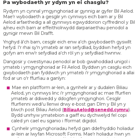
Pa wybodaeth yr ydym yn ei chasglu?
Rydym yn cynnal ymgynghoriad ar gynnig ar gyfer Bil Aelod.
Mae'r wybodaeth a gesglir yn cynnwys eich barn ar y Bil
Aelod arfaethedig a all gynnwys egwyddorion cyffredinol y Bil
a/neu eich barn ar effeithiolrwydd darpariaethau penodol a
gynigir mewn Bil Drafft.
Ynghyd â'ch barn, cesglir eich enw a'ch gwybodaeth gyswllt
hefyd. I'r rhai sy'n ymateb ar ran sefydliad, byddwn hefyd yn
gofyn am enw'r sefydliad a'ch rôl yn y sefydliad hwnnw.
Dangosir y cwestiynau penodol ar bob gwahoddiad unigol i
ymateb i ymgynghoriad ar Fil Aelod. Byddwn yn casglu eich
gwybodaeth pan fyddwch yn ymateb i'r ymgynghoriad a allai
fod ar un o'r ffurfiau a ganlyn:
Mae ein platfform ar-lein, a gynhelir ar y dudalen Biliau
Aelod, yn cynnwys linc i'r ymgynghoriad ac mae ffurflen
ymateb ar ddiwedd y ddogfen ymgynghori. Cesglir
ffurflenni wedi'u llenwi drwy e-bost gan Dîm y Bil yn y
blwch post Biliau Aelod (
BiliauAelod@senedd.cymru
).
Bydd unrhyw ymatebion a gaiff eu dychwelyd fel copi
caled yn cael eu sganio i fformat digidol.
Cynhelir ymgynghoriadau hefyd gan ddefnyddio holiadur
ar-lein ar lwyfan Microsoft Forms. Mae'r holiadur hwn yn