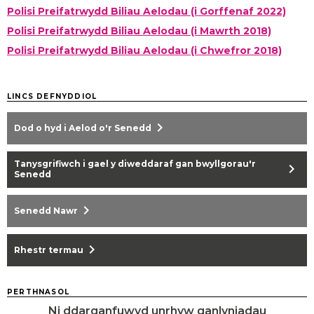
Polisi Preifatrwydd Biliau Aelodau (i Gorffenaf 2022)
Polisi Preifatrwydd Biliau Aelodau (i Mawrth 2018)
Polisi Preifatrwydd Biliau Aelodau (i Chwefror 2018)
LINCS DEFNYDDIOL
chevron_right
Dod o hyd i Aelod o'r Senedd
Tanysgrifiwch i gael y diweddaraf gan bwyllgorau'r
chevron_right
Senedd
chevron_right
Senedd Nawr
chevron_right
Rhestr termau
PERTHNASOL
Ni ddarganfuwyd unrhyw ganlyniadau