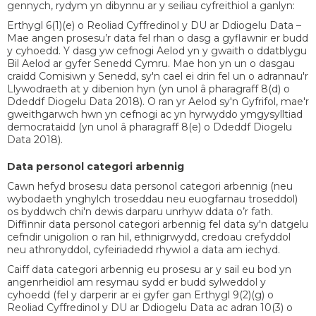
gennych, rydym yn dibynnu ar y seiliau cyfreithiol a ganlyn:
Erthygl 6(1)(e) o Reoliad Cyffredinol y DU ar Ddiogelu Data –
Mae angen prosesu’r data fel rhan o dasg a gyflawnir er budd
y cyhoedd. Y dasg yw cefnogi Aelod yn y gwaith o ddatblygu
Bil Aelod ar gyfer Senedd Cymru. Mae hon yn un o dasgau
craidd Comisiwn y Senedd, sy'n cael ei drin fel un o adrannau'r
Llywodraeth at y dibenion hyn (yn unol â pharagraff 8(d) o
Ddeddf Diogelu Data 2018). O ran yr Aelod sy'n Gyfrifol, mae'r
gweithgarwch hwn yn cefnogi ac yn hyrwyddo ymgysylltiad
democrataidd (yn unol â pharagraff 8(e) o Ddeddf Diogelu
Data 2018).
Data personol categori arbennig
Cawn hefyd brosesu data personol categori arbennig (neu
wybodaeth ynghylch troseddau neu euogfarnau troseddol)
os byddwch chi'n dewis darparu unrhyw ddata o’r fath.
Diffinnir data personol categori arbennig fel data sy'n datgelu
cefndir unigolion o ran hil, ethnigrwydd, credoau crefyddol
neu athronyddol, cyfeiriadedd rhywiol a data am iechyd.
Caiff data categori arbennig eu prosesu ar y sail eu bod yn
angenrheidiol am resymau sydd er budd sylweddol y
cyhoedd (fel y darperir ar ei gyfer gan Erthygl 9(2)(g) o
Reoliad Cyffredinol y DU ar Ddiogelu Data ac adran 10(3) o