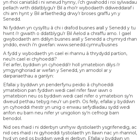
yn rhoi caniatâd i ni wneud hynny, i’ch gwahodd i roi sylwadau
pellach wrth ddatblygu'r Bil a rhoi'r wybodaeth ddiweddaraf i
chi am hynt y Bil arfaethedig drwy’r broses graffu yn y
Senedd.
Ni fyddwn yn cysylltu â chi i drafod busnes arall y Senedd y tu
hwnt i'r gwaith o ddatblygu'r Bil Aelod a chraffu arno. I gael
gwybodaeth am ddilyn busnes arall y Senedd a chymryd rhan
ynddo, ewch i'n gwefan: www.senedd.cymru/busnes
A fydd y wybodaeth yn cael ei rhannu â thrydydd partïon,
neu’n cael ei chyhoeddi?
Fel arfer, byddwn yn cyhoeddi'r holl ymatebion dilys i'r
ymgynghoriad ar wefan y Senedd, yn amodol ar y
darpariaethau a ganlyn:
Efallai y byddwn yn penderfynu peidio â chyhoeddi
ymatebion pan fyddwn wedi cael nifer fawr iawn o
ymatebion neu os byddwn wedi cael nifer o ymatebion sy'n
dweud pethau tebyg neu'r un peth. Os felly, efallai y byddwn
yn cyhoeddi rhestr yn unig o enwau sefydliadau sydd wedi
anfon eu barn neu nifer yr unigolion sy'n cefnogi barn
benodol.
Nid oes rhaid i ni dderbyn unrhyw dystiolaeth ysgrifenedig, ac
nid oes rhaid i ni gyhoeddi tystiolaeth yn llawn nac yn rhannol,
hyd yn oed os byddwn wedi ei derbyn. Efallai y byddwn yn