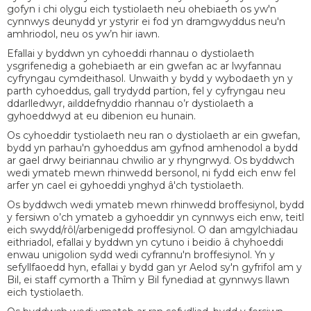
gofyn i chi olygu eich tystiolaeth neu ohebiaeth os yw'n
cynnwys deunydd yr ystyrir ei fod yn dramgwyddus neu'n
amhriodol, neu os yw’n hir iawn.
Efallai y byddwn yn cyhoeddi rhannau o dystiolaeth
ysgrifenedig a gohebiaeth ar ein gwefan ac ar lwyfannau
cyfryngau cymdeithasol. Unwaith y bydd y wybodaeth yn y
parth cyhoeddus, gall trydydd partïon, fel y cyfryngau neu
ddarlledwyr, ailddefnyddio rhannau o’r dystiolaeth a
gyhoeddwyd at eu dibenion eu hunain.
Os cyhoeddir tystiolaeth neu ran o dystiolaeth ar ein gwefan,
bydd yn parhau'n gyhoeddus am gyfnod amhenodol a bydd
ar gael drwy beiriannau chwilio ar y rhyngrwyd. Os byddwch
wedi ymateb mewn rhinwedd bersonol, ni fydd eich enw fel
arfer yn cael ei gyhoeddi ynghyd â'ch tystiolaeth.
Os byddwch wedi ymateb mewn rhinwedd broffesiynol, bydd
y fersiwn o’ch ymateb a gyhoeddir yn cynnwys eich enw, teitl
eich swydd/rôl/arbenigedd proffesiynol. O dan amgylchiadau
eithriadol, efallai y byddwn yn cytuno i beidio â chyhoeddi
enwau unigolion sydd wedi cyfrannu'n broffesiynol. Yn y
sefyllfaoedd hyn, efallai y bydd gan yr Aelod sy'n gyfrifol am y
Bil, ei staff cymorth a Thîm y Bil fynediad at gynnwys llawn
eich tystiolaeth.