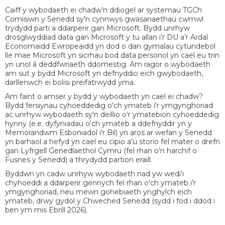
Caiff y wybodaeth ei chadw’n ddiogel ar systemau TGCh
Comisiwn y Senedd sy'n cynnwys gwasanaethau cwmwl
trydydd parti a ddarperir gan Microsoft. Bydd unrhyw
drosglwyddiad data gan Microsoft y tu allan i'r DU a’r Ardal
Economaidd Ewropeaidd yn dod o dan gymalau cytundebol
lle mae Microsoft yn sicrhau bod data personol yn cael eu trin
yn unol â deddfwriaeth ddomestig. Am ragor o wybodaeth
am sut y bydd Microsoft yn defnyddio eich gwybodaeth,
darllenwch ei bolisi preifatrwydd yma.
Am faint o amser y bydd y wybodaeth yn cael ei chadw?
Bydd fersiynau cyhoeddedig o'ch ymateb i'r ymgynghoriad
ac unrhyw wybodaeth sy'n deillio o'r ymatebion cyhoeddedig
hynny (e.e. dyfyniadau o'ch ymateb a ddefnyddir yn y
Memorandwm Esboniadol i'r Bil) yn aros ar wefan y Senedd
yn barhaol a hefyd yn cael eu cipio a'u storio fel mater o drefn
gan Lyfrgell Genedlaethol Cymru (fel rhan o'n harchif o
Fusnes y Senedd) a thrydydd partïon eraill.
Byddwn yn cadw unrhyw wybodaeth nad yw wedi’i
chyhoeddi a ddarperir gennych fel rhan o'ch ymateb i'r
ymgynghoriad, neu mewn gohebiaeth ynghylch eich
ymateb, drwy gydol y Chweched Senedd (sydd i fod i ddod i
ben ym mis Ebrill 2026).