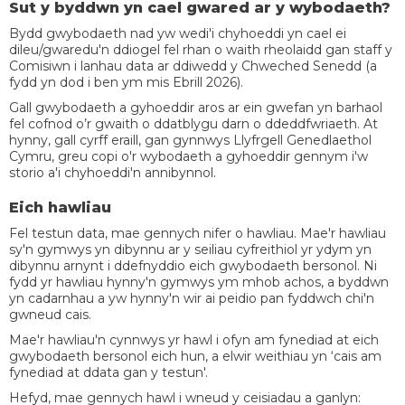
Sut y byddwn yn cael gwared ar y wybodaeth?
Bydd gwybodaeth nad yw wedi'i chyhoeddi yn cael ei
dileu/gwaredu'n ddiogel fel rhan o waith rheolaidd gan staff y
Comisiwn i lanhau data ar ddiwedd y Chweched Senedd (a
fydd yn dod i ben ym mis Ebrill 2026).
Gall gwybodaeth a gyhoeddir aros ar ein gwefan yn barhaol
fel cofnod o’r gwaith o ddatblygu darn o ddeddfwriaeth. At
hynny, gall cyrff eraill, gan gynnwys Llyfrgell Genedlaethol
Cymru, greu copi o'r wybodaeth a gyhoeddir gennym i'w
storio a'i chyhoeddi'n annibynnol.
Eich hawliau
Fel testun data, mae gennych nifer o hawliau. Mae'r hawliau
sy'n gymwys yn dibynnu ar y seiliau cyfreithiol yr ydym yn
dibynnu arnynt i ddefnyddio eich gwybodaeth bersonol. Ni
fydd yr hawliau hynny'n gymwys ym mhob achos, a byddwn
yn cadarnhau a yw hynny'n wir ai peidio pan fyddwch chi'n
gwneud cais.
Mae'r hawliau'n cynnwys yr hawl i ofyn am fynediad at eich
gwybodaeth bersonol eich hun, a elwir weithiau yn ‘cais am
fynediad at ddata gan y testun'.
Hefyd, mae gennych hawl i wneud y ceisiadau a ganlyn: