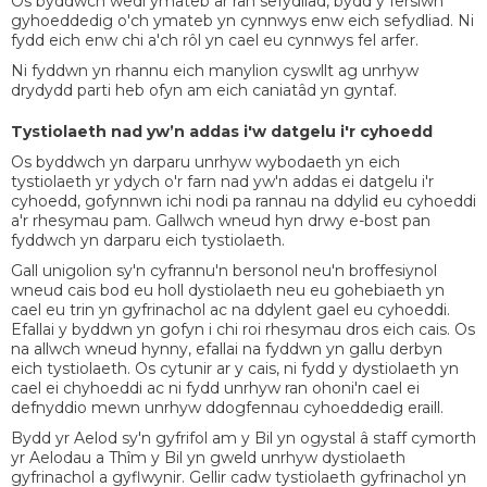
Os byddwch wedi ymateb ar ran sefydliad, bydd y fersiwn
gyhoeddedig o'ch ymateb yn cynnwys enw eich sefydliad. Ni
fydd eich enw chi a'ch rôl yn cael eu cynnwys fel arfer.
Ni fyddwn yn rhannu eich manylion cyswllt ag unrhyw
drydydd parti heb ofyn am eich caniatâd yn gyntaf.
Tystiolaeth nad yw’n addas i'w datgelu i'r cyhoedd
Os byddwch yn darparu unrhyw wybodaeth yn eich
tystiolaeth yr ydych o'r farn nad yw'n addas ei datgelu i'r
cyhoedd, gofynnwn ichi nodi pa rannau na ddylid eu cyhoeddi
a'r rhesymau pam. Gallwch wneud hyn drwy e-bost pan
fyddwch yn darparu eich tystiolaeth.
Gall unigolion sy'n cyfrannu'n bersonol neu'n broffesiynol
wneud cais bod eu holl dystiolaeth neu eu gohebiaeth yn
cael eu trin yn gyfrinachol ac na ddylent gael eu cyhoeddi.
Efallai y byddwn yn gofyn i chi roi rhesymau dros eich cais. Os
na allwch wneud hynny, efallai na fyddwn yn gallu derbyn
eich tystiolaeth. Os cytunir ar y cais, ni fydd y dystiolaeth yn
cael ei chyhoeddi ac ni fydd unrhyw ran ohoni'n cael ei
defnyddio mewn unrhyw ddogfennau cyhoeddedig eraill.
Bydd yr Aelod sy'n gyfrifol am y Bil yn ogystal â staff cymorth
yr Aelodau a Thîm y Bil yn gweld unrhyw dystiolaeth
gyfrinachol a gyflwynir. Gellir cadw tystiolaeth gyfrinachol yn