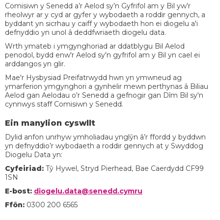
Comisiwn y Senedd a’r Aelod sy’n Gyfrifol am y Bil yw’r
rheolwyr ar y cyd ar gyfer y wybodaeth a roddir gennych, a
byddant yn sicrhau y caiff y wybodaeth hon ei diogelu a'i
defnyddio yn unol â deddfwriaeth diogelu data.
Wrth ymateb i ymgynghoriad ar ddatblygu Bil Aelod
penodol, bydd enw'r Aelod sy'n gyfrifol am y Bil yn cael ei
arddangos yn glir.
Mae'r Hysbysiad Preifatrwydd hwn yn ymwneud ag
ymarferion ymgynghori a gynhelir mewn perthynas â Biliau
Aelod gan Aelodau o'r Senedd a gefnogir gan Dîm Bil sy'n
cynnwys staff Comisiwn y Senedd.
Ein manylion cyswllt
Dylid anfon unrhyw ymholiadau ynglŷn â’r ffordd y byddwn
yn defnyddio’r wybodaeth a roddir gennych at y Swyddog
Diogelu Data yn:
Cyfeiriad:
Tŷ Hywel, Stryd Pierhead, Bae Caerdydd CF99
1SN
E-bost:
diogelu.data@senedd.cymru
Ffôn:
0300 200 6565