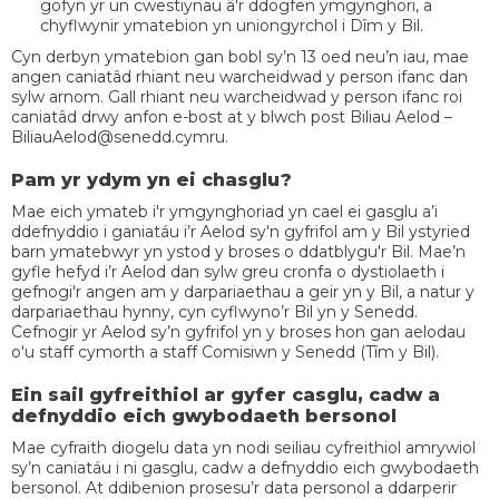
gofyn yr un cwestiynau â'r ddogfen ymgynghori, a
chyflwynir ymatebion yn uniongyrchol i Dîm y Bil.
Cyn derbyn ymatebion gan bobl sy’n 13 oed neu’n iau, mae
angen caniatâd rhiant neu warcheidwad y person ifanc dan
sylw arnom. Gall rhiant neu warcheidwad y person ifanc roi
caniatâd drwy anfon e-bost at y blwch post Biliau Aelod –
BiliauAelod@senedd.cymru.
Pam yr ydym yn ei chasglu?
Mae eich ymateb i'r ymgynghoriad yn cael ei gasglu a’i
ddefnyddio i ganiatáu i’r Aelod sy'n gyfrifol am y Bil ystyried
barn ymatebwyr yn ystod y broses o ddatblygu'r Bil. Mae’n
gyfle hefyd i’r Aelod dan sylw greu cronfa o dystiolaeth i
gefnogi'r angen am y darpariaethau a geir yn y Bil, a natur y
darpariaethau hynny, cyn cyflwyno’r Bil yn y Senedd.
Cefnogir yr Aelod sy’n gyfrifol yn y broses hon gan aelodau
o'u staff cymorth a staff Comisiwn y Senedd (Tîm y Bil).
Ein sail gyfreithiol ar gyfer casglu, cadw a
defnyddio eich gwybodaeth bersonol
Mae cyfraith diogelu data yn nodi seiliau cyfreithiol amrywiol
sy’n caniatáu i ni gasglu, cadw a defnyddio eich gwybodaeth
bersonol. At ddibenion prosesu’r data personol a ddarperir