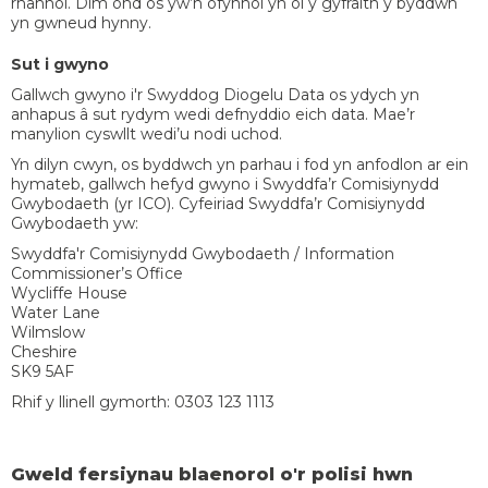
rhannol. Dim ond os yw’n ofynnol yn ôl y gyfraith y byddwn
yn gwneud hynny.
Sut i gwyno
Gallwch gwyno i'r Swyddog Diogelu Data os ydych yn
anhapus â sut rydym wedi defnyddio eich data. Mae’r
manylion cyswllt wedi’u nodi uchod.
Yn dilyn cwyn, os byddwch yn parhau i fod yn anfodlon ar ein
hymateb, gallwch hefyd gwyno i Swyddfa’r Comisiynydd
Gwybodaeth (yr ICO). Cyfeiriad Swyddfa’r Comisiynydd
Gwybodaeth yw:
Swyddfa'r Comisiynydd Gwybodaeth / Information
Commissioner’s Office
Wycliffe House
Water Lane
Wilmslow
Cheshire
SK9 5AF
Rhif y llinell gymorth: 0303 123 1113
Gweld fersiynau blaenorol o'r polisi hwn