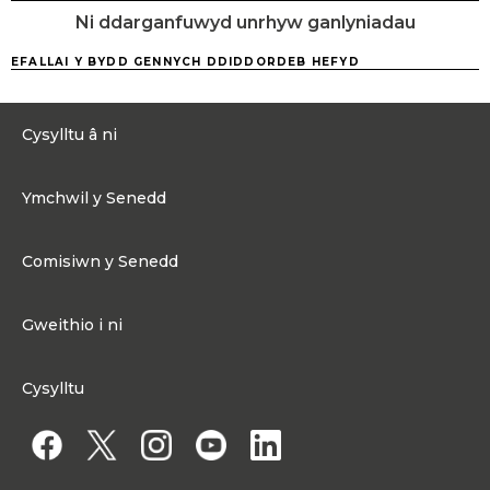
Ni ddarganfuwyd unrhyw ganlyniadau
EFALLAI Y BYDD GENNYCH DDIDDORDEB HEFYD
Cysylltu â ni
0300 200 6565
Ymchwil y Senedd
Cysylltu@senedd.cymru
Hafan Ymchwil y Senedd
Cysylltu â Senedd Cymru
Comisiwn y Senedd
Erthyglau Ymchwil
Adnoddau Cyfryngau
Ynghylch Comisiwn y Senedd
Gweithio i ni
Strwythur Sefydliad a Chyfrifoldebau
Gweithio i ni
Fframwaith Llywodraethu Corfforaethol y Comisiwn
Cysylltu
Gweithio i Gomisiwn y Senedd
Mynediad at wybodaeth
Gweithio i Aelod o'r Senedd
Penodiadau Cyhoeddus