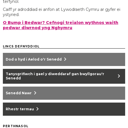
terfynol.
Caiff yr adroddiad ei anfon at Lywodraeth Cymru ar gyfer ei
ystyried.
O Bump i Bedwar? Cefnogi treialon wythnos waith
pedwar diwrnod yng Nghymru
LINCS DEFNYDDIOL
chevron_right
Dod o hyd i Aelod o'r Senedd
Tanysgrifiwch i gael y diweddaraf gan bwyllgorau'r
chevron_right
Senedd
chevron_right
Senedd Nawr
chevron_right
Rhestr termau
PERTHNASOL