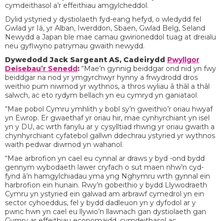
cymdeithasol a’r effeithiau amgylcheddol.
Dylid ystyried y dystiolaeth fyd-eang hefyd, o wledydd fel
Gwlad yr Iâ, yr Alban, Iwerddon, Sbaen, Gwlad Belg, Seland
Newydd a Japan ble mae camau gwirioneddol tuag at dreialu
neu gyflwyno patrymau gwaith newydd.
Dywedodd Jack Sargeant AS, Cadeirydd
Pwyllgor
Deisebau’r Senedd
:
“Mae’n gynnig beiddgar ond nid yn fwy
beiddgar na nod yr ymgyrchwyr hynny a frwydrodd dros
weithio pum niwrnod yr wythnos, a thros wyliau â thâl a thâl
salwch, ac eto rydym bellach yn eu cymryd yn ganiataol.
“Mae pobol Cymru ymhlith y bobl sy’n gweithio’r oriau hwyaf
yn Ewrop. Er gwaethaf yr oriau hir, mae cynhyrchiant yn isel
yn y DU, ac wrth fanylu ar y cysylltiad rhwng yr oriau gwaith a
chynhyrchiant cyfatebol gallwn ddechrau ystyried yr wythnos
waith pedwar diwrnod yn wahanol.
“Mae arbrofion yn cael eu cynnal ar draws y byd -ond bydd
gennym wybodaeth lawer cryfach o sut maen nhw’n cyd-
fynd â’n hamgylchiadau yma yng Nghymru wrth gynnal ein
harbrofion ein hunain. Rwy’n gobeithio y bydd Llywodraeth
Cymru yn ystyried ein galwad am arbrawf cymedrol yn ein
sector cyhoeddus, fel y bydd dadleuon yn y dyfodol ar y
pwnc hwn yn cael eu llywio’n llawnach gan dystiolaeth gan
Gymry ar effeithiau economaidd, cymdeithasol ac