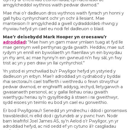
amgylcheddol wythnos waith pedwar diwrnod.”
Mae rhai o’r dadleuon dros wythnos waith fyrrach yn honni y
gall hybu cynhyrchiant ochr yn ochr â llesiant. Mae
manteision i'r amgylchedd a gwell cydraddoldeb rhwng y
rhywiau hefyd yn cael eu nodi fel dadleuon o blaid.
Mae’r deisebydd Mark Hooper yn croesawu’r
adroddiad
:
“Mae hwn yn gam mawr ymlaen tuag at fyd lle
mae gennym well perthynas gyda gwaith. Heddiw, mae sut
rydym yn ennill ein bywoliaeth yn flaenllaw yn ein bywydau
yn rhy aml, ac mae hynny’n ein gwneud ni’n fwy sâl, yn fwy
trist ac yn y pen draw yn llai cynhyrchiol.”
Yn ystod ei ymchwiliad bu'r Pwyllgor hefyd yn ystyried y
dadleuon yn erbyn. Mae’r adroddiad yn cydnabod y byddai
rhai sectorau’n cael trafferth i weithredu o fewn strwythur
pedwar diwrnod, er enghraifft addysg, iechyd, lletygarwch a
gwasanaeth personol, ac y gallai lleihau oriau gwaith
waethygu heriau sy’n gysylltiedig â straen i rai gweithwyr,
sydd eisoes yn teimlo eu bod yn cael eu gorweithio.
Er bod Pwyllgorau’r Senedd yn ymdrechu i ddod i gonsensws
trawsbleidiol, ni ellid dod i gytundeb ar y pwnc hwn. Nodir
barn leiafrifol Joel James AS, sy’n Aelod o’r Pwyllgor, yn yr
adroddiad hefyd, ac nid oedd ef yn cytuno â’r casgliadau