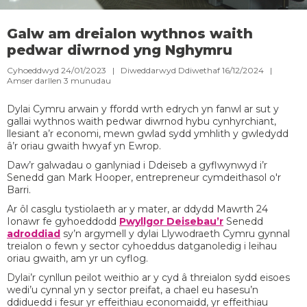
Galw am dreialon wythnos waith
pedwar diwrnod yng Nghymru
Cyhoeddwyd 24/01/2023 | Diweddarwyd Ddiwethaf 16/12/2024 |
Amser darllen
3
munudau
Dylai Cymru arwain y ffordd wrth edrych yn fanwl ar sut y
gallai wythnos waith pedwar diwrnod hybu cynhyrchiant,
llesiant a’r economi, mewn gwlad sydd ymhlith y gwledydd
â’r oriau gwaith hwyaf yn Ewrop.
Daw’r galwadau o ganlyniad i Ddeiseb a gyflwynwyd i’r
Senedd gan Mark Hooper, entrepreneur cymdeithasol o'r
Barri.
Ar ôl casglu tystiolaeth ar y mater, ar ddydd Mawrth 24
Ionawr fe gyhoeddodd
Pwyllgor Deisebau’r
Senedd
adroddiad
sy’n argymell y dylai Llywodraeth Cymru gynnal
treialon o fewn y sector cyhoeddus datganoledig i leihau
oriau gwaith, am yr un cyflog.
Dylai’r cynllun peilot weithio ar y cyd â threialon sydd eisoes
wedi’u cynnal yn y sector preifat, a chael eu hasesu’n
ddiduedd i fesur yr effeithiau economaidd, yr effeithiau