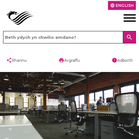
ENGLISH
language
search
share
print
error
Rhannu
Argraffu
Adborth