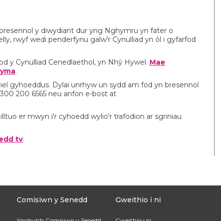
fa bresennol y diwydiant dur yng Nghymru yn fater o
lly, rwyf wedi penderfynu galw'r Cynulliad yn ôl i gyfarfod
fod y Cynulliad Cenedlaethol, yn Nhŷ Hywel.
Mae
 yma
.
oriel gyhoeddus. Dylai unrhyw un sydd am fod yn bresennol
r 0300 200 6565 neu anfon e-bost at
lltuo er mwyn i'r cyhoedd wylio'r trafodion ar sgriniau
edd tv
.
Comisiwn y Senedd
Gweithio i ni
Ynghylch Comisiwn y Senedd
Gweithio i ni