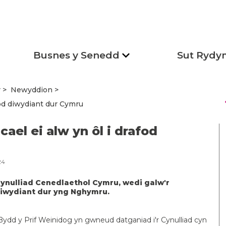
Busnes y Senedd
Sut Rydy
r
Newyddion
s
fod diwydiant dur Cymru
ael ei alw yn ôl i drafod
24
ynulliad Cenedlaethol Cymru, wedi galw'r
 diwydiant dur yng Nghymru.
 Bydd y Prif Weinidog yn gwneud datganiad i'r Cynulliad cyn