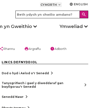
ENGLISH
language
CYMORTH
keyboard_arrow_down
search
m yn Gweithio
Ymweliad
hare
print
error
Rhannu
Argraffu
Adborth
LINCS DEFNYDDIOL
chevron_right
Dod o hyd i Aelod o'r Senedd
Tanysgrifiwch i gael y diweddaraf gan
chevron_right
bwyllgorau'r Senedd
chevron_right
Senedd Nawr
chevron_right
Rhestr termau