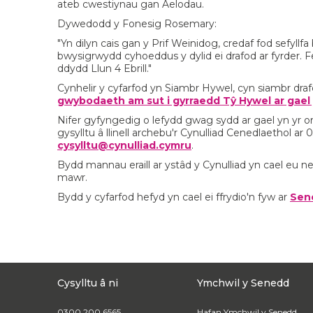
ateb cwestiynau gan Aelodau.
Dywedodd y Fonesig Rosemary:
"Yn dilyn cais gan y Prif Weinidog, credaf fod sefyll
bwysigrwydd cyhoeddus y dylid ei drafod ar fyrder. Fe
ddydd Llun 4 Ebrill."
Cynhelir y cyfarfod yn Siambr Hywel, cyn siambr dra
gwybodaeth am sut i gyrraedd Tŷ Hywel ar gael
Nifer gyfyngedig o lefydd gwag sydd ar gael yn yr 
gysylltu â llinell archebu'r Cynulliad Cenedlaethol a
cysylltu@cynulliad.cymru
.
Bydd mannau eraill ar ystâd y Cynulliad yn cael eu nei
mawr.
Bydd y cyfarfod hefyd yn cael ei ffrydio'n fyw ar
Sen
Cysylltu â ni
Ymchwil y Senedd
0300 200 6565
Hafan Ymchwil y Senedd