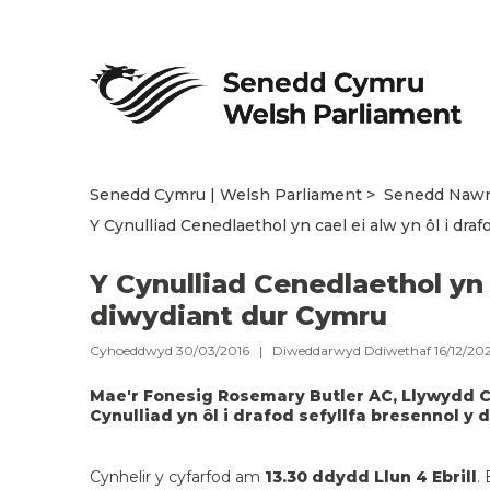
Senedd Cymru | Welsh Parliament
Senedd Naw
Y Cynulliad Cenedlaethol yn cael ei alw yn ôl i dra
Y Cynulliad Cenedlaethol yn c
diwydiant dur Cymru
Cyhoeddwyd 30/03/2016 | Diweddarwyd Ddiwethaf 16/12/20
Mae'r Fonesig Rosemary Butler AC, Llywydd C
Cynulliad yn ôl i drafod sefyllfa bresennol y
Cynhelir y cyfarfod am
13.30 ddydd Llun 4 Ebrill
.