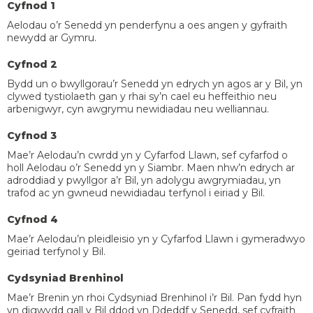
Cyfnod 1
Aelodau o’r Senedd yn penderfynu a oes angen y gyfraith
newydd ar Gymru.
Cyfnod 2
Bydd un o bwyllgorau’r Senedd yn edrych yn agos ar y Bil, yn
clywed tystiolaeth gan y rhai sy’n cael eu heffeithio neu
arbenigwyr, cyn awgrymu newidiadau neu welliannau.
Cyfnod 3
Mae’r Aelodau’n cwrdd yn y Cyfarfod Llawn, sef cyfarfod o
holl Aelodau o’r Senedd yn y Siambr. Maen nhw’n edrych ar
adroddiad y pwyllgor a’r Bil, yn adolygu awgrymiadau, yn
trafod ac yn gwneud newidiadau terfynol i eiriad y Bil.
Cyfnod 4
Mae’r Aelodau’n pleidleisio yn y Cyfarfod Llawn i gymeradwyo
geiriad terfynol y Bil.
Cydsyniad Brenhinol
Mae’r Brenin yn rhoi Cydsyniad Brenhinol i’r Bil. Pan fydd hyn
yn digwydd gall y Bil ddod yn Ddeddf y Senedd, sef cyfraith