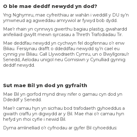
O ble mae deddf newydd yn dod?
Yng Nghymru, mae cyfreithiau ar wahân i weddill y DU sy’n
ymwneud ag agweddau amrywiol ar fywyd bob dydd.
Mae’r rhain yn cynnwys gwerthu bagiau plastig, gwahardd
anifeiliaid gwyllt mewn syrcasau a Threth Trafodiadau Tir.
Mae deddfau newydd yn cychwyn fel dogfennau o’r enw
Biliau. Fersiynau drafft o ddeddfau newydd sy’n cael eu
cynnig yw Biliau. Gall Llywodraeth Cymru, un o Bwyllgorau’r
Senedd, Aelodau unigol neu Gomisiwn y Cynulliad gynnig
deddf newydd.
Sut mae Bil yn dod yn gyfraith
Mae Bil yn gorfod mynd drwy nifer o gamau cyn dod yn
Ddeddf y Senedd.
Mae’r camau hyn yn sicrhau bod trafodaeth gyhoeddus a
gwaith craffu yn digwydd ar y Bil. Mae rhai o’r camau hyn
hefyd yn rhoi cyfle i newid Bil.
Dyma amlinelliad o’r cyfnodau ar gyfer Bil cyhoeddus: