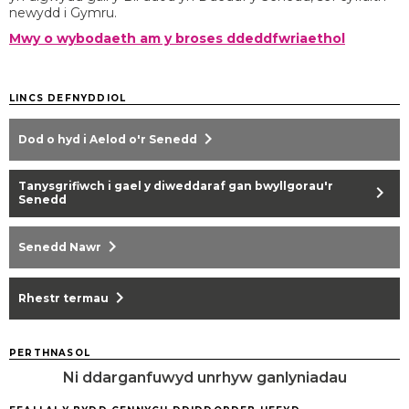
newydd i Gymru.
Mwy o wybodaeth am y broses ddeddfwriaethol
LINCS DEFNYDDIOL
chevron_right
Dod o hyd i Aelod o'r Senedd
Tanysgrifiwch i gael y diweddaraf gan bwyllgorau'r
chevron_right
Senedd
chevron_right
Senedd Nawr
chevron_right
Rhestr termau
PERTHNASOL
Ni ddarganfuwyd unrhyw ganlyniadau