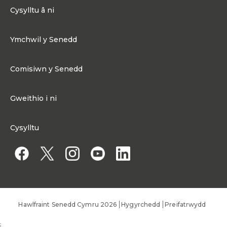
Cysylltu â ni
0300 200 6565
Ymchwil y Senedd
Cysylltu@senedd.cymru
Hafan Ymchwil y Senedd
Cysylltu â Senedd Cymru
Comisiwn y Senedd
Erthyglau Ymchwil
Adnoddau Cyfryngau
Ynghylch Comisiwn y Senedd
Gweithio i ni
Strwythur Sefydliad a Chyfrifoldebau
Gweithio i ni
Fframwaith Llywodraethu Corfforaethol y Comisiwn
Cysylltu
Gweithio i Gomisiwn y Senedd
Mynediad at wybodaeth
Gweithio i Aelod o'r Senedd
Penodiadau Cyhoeddus
Hawlfraint Senedd Cymru 2026
Hygyrchedd
Preifatrwydd
;