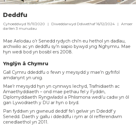
Deddfu
Cyhoeddwyd 19/11/2020 | Diweddarwyd Ddiwethaf 16/12/2024 |
Amser
darllen
3
munudau
Mae Aelodau o’r Senedd rydych chi’n eu hethol yn dadlau,
archwilio ac yn deddfu sy’n siapio bywyd yng Nghymru. Mae
hyn wedi bod yn bosibl ers 2008.
Ynglŷn â Chymru
Gall Cymru ddeddfu o fewn y meysydd y mae’n gyfrifol
amdanynt yn unig.
Mae’r meysydd hyn yn cynnwys Iechyd, Trafnidiaeth ac
Amaethyddiaeth – ond mae pethau fel y Fyddin,
Diplomyddiaeth Ryngwladol a Phlismona wedi’u cadw yn ôl
gan Lywodraeth y DU ar hyn o bryd.
Pan fyddwn yn gwneud deddf fe’i gelwir yn Ddeddf y
Senedd. Daeth y gallu i ddeddfu i rym ar ôl refferendwm
cenedlaethol yn 2011.