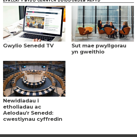
EFALLAI Y BYDD GENNYCH DDIDDORDEB HEFYD
Gwylio Senedd TV
Sut mae pwyllgorau
yn gweithio
Newidiadau i
etholiadau ac
Aelodau'r Senedd:
cwestiynau cyffredin