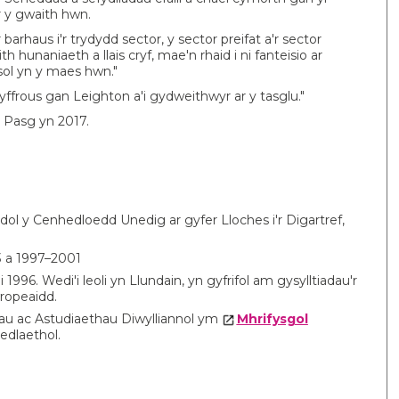
er y gwaith hwn.
barhaus i'r trydydd sector, y sector preifat a'r sector
unaniaeth a llais cryf, mae'n rhaid i ni fanteisio ar
sol yn y maes hwn."
ffrous gan Leighton a'i gydweithwyr ar y tasglu."
y Pasg yn 2017.
 y Cenhedloedd Unedig ar gyfer Lloches i'r Digartref,
 a 1997–2001
 1996. Wedi'i leoli yn Llundain, yn gyfrifol am gysylltiadau'r
ropeaidd.
au ac Astudiaethau Diwylliannol ym
Mhrifysgol
nedlaethol.