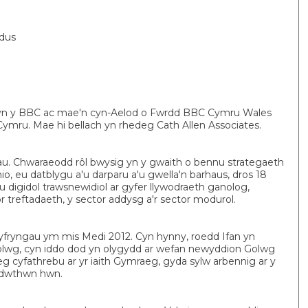
dus
 yn y BBC ac mae'n cyn-Aelod o Fwrdd BBC Cymru Wales
mru. Mae hi bellach yn rhedeg Cath Allen Associates.
. Chwaraeodd rôl bwysig yn y gwaith o bennu strategaeth
io, eu datblygu a'u darparu a'u gwella'n barhaus, dros 18
digidol trawsnewidiol ar gyfer llywodraeth ganolog,
or treftadaeth, y sector addysg a'r sector modurol.
yfryngau ym mis Medi 2012. Cyn hynny, roedd Ifan yn
Golwg, cyn iddo dod yn olygydd ar wefan newyddion Golwg
eg cyfathrebu ar yr iaith Gymraeg, gyda sylw arbennig ar y
y dwthwn hwn.