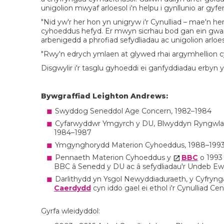
unigolion mwyaf arloesol i'n helpu i gynllunio ar gyf
"Nid yw'r her hon yn unigryw i'r Cynulliad – mae'n her 
cyhoeddus hefyd. Er mwyn sicrhau bod gan ein gwaith h
arbenigedd a phrofiad sefydliadau ac unigolion arloe
"Rwy'n edrych ymlaen at glywed rhai argymhellion cy
Disgwylir i'r tasglu gyhoeddi ei ganfyddiadau erbyn 
Bywgraffiad Leighton Andrews:
Swyddog Seneddol Age Concern, 1982–1984
Cyfarwyddwr Ymgyrch y DU, Blwyddyn Ryngwladol
1984–1987
Ymgynghorydd Materion Cyhoeddus, 1988–1993
Pennaeth Materion Cyhoeddus y
BBC
o 1993 i
BBC â Senedd y DU ac â sefydliadau'r Undeb Ew
Darlithydd yn Ysgol Newyddiaduraeth, y Cyfryng
Caerdydd
cyn iddo gael ei ethol i'r Cynulliad Ce
Gyrfa wleidyddol: