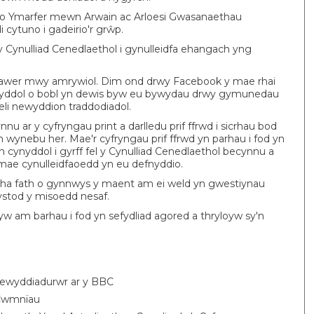
o Ymarfer mewn Arwain ac Arloesi Gwasanaethau
cytuno i gadeirio'r grŵp.
y Cynulliad Cenedlaethol i gynulleidfa ehangach yng
llawer mwy amrywiol. Dim ond drwy Facebook y mae rhai
ynyddol o bobl yn dewis byw eu bywydau drwy gymunedau
neli newyddion traddodiadol.
nu ar y cyfryngau print a darlledu prif ffrwd i sicrhau bod
 wynebu her. Mae'r cyfryngau prif ffrwd yn parhau i fod yn
ynyddol i gyrff fel y Cynulliad Cenedlaethol becynnu a
 mae cynulleidfaoedd yn eu defnyddio.
pha fath o gynnwys y maent am ei weld yn gwestiynau
 ystod y misoedd nesaf.
 yw am barhau i fod yn sefydliad agored a thryloyw sy'n
newyddiadurwr ar y BBC
 Cwmnïau