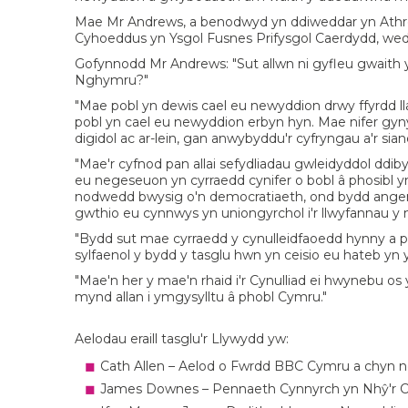
Mae Mr Andrews, a benodwyd yn ddiweddar yn Athr
Cyhoeddus yn Ysgol Fusnes Prifysgol Caerdydd, wedi 
Gofynnodd Mr Andrews: "Sut allwn ni gyfleu gwaith 
Nghymru?"
"Mae pobl yn dewis cael eu newyddion drwy ffyrdd 
pobl yn cael eu newyddion erbyn hyn. Mae nifer g
digidol ac ar-lein, gan anwybyddu'r cyfryngau a'r sia
"Mae'r cyfnod pan allai sefydliadau gwleidyddol ddibyn
eu negeseuon yn cyrraedd cynifer o bobl â phosibl yn
nodwedd bwysig o'n democratiaeth, ond bydd angen c
gwthio eu cynnwys yn uniongyrchol i'r llwyfannau y
"Bydd sut mae cyrraedd y cynulleidfaoedd hynny a 
sylfaenol y bydd y tasglu hwn yn ceisio eu hateb yn
"Mae'n her y mae'n rhaid i'r Cynulliad ei hwynebu os
mynd allan i ymgysylltu â phobl Cymru."
Aelodau eraill tasglu'r Llywydd yw:
Cath Allen – Aelod o Fwrdd BBC Cymru a chyn 
James Downes – Pennaeth Cynnyrch yn Nhŷ'r