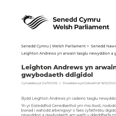
Senedd Cymru | Welsh Parliament
Senedd Naw
Leighton Andrews yn arwain tasglu newyddion a 
Leighton Andrews yn arwain
gwybodaeth ddigidol
Cyhoeddwyd 04/11/2016 | Diweddarwyd Ddiwethaf 16/12/202
Bydd Leighton Andrews yn cadeirio tasglu newyddio
Yn yr Eisteddfod Genedlaethol ym mis Awst, nododd 
bwriad i wahodd arbenigwyr o faes cyfathrebu digidol i
newyddion a gwybodaeth am waith y ddeddfwrfa m