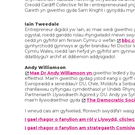
Creodd Cardiff Collective fel lle i entrepreneuriai
Gareth yn gweithio gyda Sam Knight i gynyddu my
Iain Tweedale
Entrepreneur digidol yw Iain, ac mae wedi gweithio
ogystal, roedd ganddo rolau rhyngwladol mewn swy
oedd yn gyfrifol am fersiwn Cymru o wefan
bbc.c
gynhyrchodd gynnwys ar gyfer brandiau fel Doctor
Cymru Wales, roedd Iain hefyd yn gyfrifol am gynnwys
ddatblygu'r archif at ddibenion addysgiadol.
Andy Williamson
Mae Dr Andy Williamson yn
gweithio ledled y b
effeithiol. Mae'n gweithio gydag ystod eang o gyr
Ewropeaidd a seneddau'r DU, Chile, Moldofa a Serbi
chanllawiau cyfryngau cymdeithasol yr Undeb Rhyn
Partneriaeth Llywodraeth Agored y DU. Andy yw Sy
mae'n llywodraethwr gyda
The Democratic Soci
I wneud cais am gyfweliad, ffoniwch swyddfa'r wasg
I gael rhagor o fanylion am rôl y Llywydd, cliciw
I gael rhagor o fanylion am strategaeth Comisiw