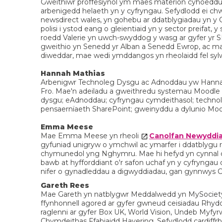
Gweithiwr proffesiynol ym maes materion cyhoeddu
arbenigedd helaeth yn y cyfryngau. Sefydlodd ei ch
newsdirect wales, yn gohebu ar ddatblygiadau yn y C
polisi i ystod eang o gleientiaid yn y sector preifat,
roedd Valerie yn uwch-swyddog y wasg ar gyfer yr S
gweithio yn Senedd yr Alban a Senedd Ewrop, ac mae
diweddar, mae wedi ymddangos yn rheolaidd fel syl
Hannah Mathias
Arbenigwr Technoleg Dysgu ac Adnoddau yw Hannah
Fro. Mae'n adeiladu a gweithredu systemau Moodle
dysgu; eAdnoddau; cyfryngau cymdeithasol; technol
pensaernïaeth SharePoint; gweinyddu a dylunio Moo
Emma Meese
Mae Emma Meese yn rheoli
Canolfan Newyddi
gyfuniad unigryw o ymchwil ac ymarfer i ddatblygu 
chymunedol yng Nghymru. Mae hi hefyd yn cynnal cy
bawb at hyfforddiant o'r safon uchaf yn y cyfrynga
nifer o gynadleddau a digwyddiadau, gan gynnwys 
Gareth Rees
Mae Gareth yn natblygwr Meddalwedd yn MySociety. A
ffynhonnell agored ar gyfer gwneud ceisiadau Rhyd
raglenni ar gyfer Box UK, World Vision, Undeb Myfy
Chymdeithas Ffabiaidd Havering. Sefydlodd cardiffrb