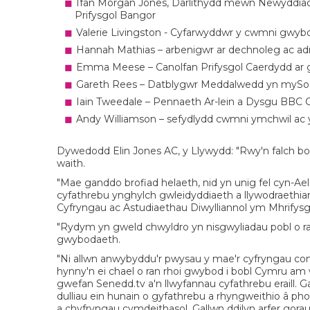
Ifan Morgan Jones, Darlithydd mewn Newyddiadur
Prifysgol Bangor
Valerie Livingston - Cyfarwyddwr y cwmni gwyb
Hannah Mathias – arbenigwr ar dechnoleg ac a
Emma Meese – Canolfan Prifysgol Caerdydd ar
Gareth Rees – Datblygwr Meddalwedd yn mySo
Iain Tweedale – Pennaeth Ar-lein a Dysgu BBC
Andy Williamson – sefydlydd cwmni ymchwil a
Dywedodd Elin Jones AC, y Llywydd: "Rwy'n falch bo
waith.
"Mae ganddo brofiad helaeth, nid yn unig fel cyn-Ael
cyfathrebu ynghylch gwleidyddiaeth a llywodraethian
Cyfryngau ac Astudiaethau Diwylliannol ym Mhrifysg
"Rydym yn gweld chwyldro yn nisgwyliadau pobl o r
gwybodaeth.
"Ni allwn anwybyddu'r pwysau y mae'r cyfryngau co
hynny'n ei chael o ran rhoi gwybod i bobl Cymru am
gwefan Senedd.tv a'n llwyfannau cyfathrebu eraill. Gal
dulliau ein hunain o gyfathrebu a rhyngweithio â 
a chyfryngau cymdeithasol. Gallwn ddilyn arfer gorau