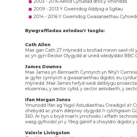
2003 - 2016 Aelod Cynulliad dros y Rhondda
2009 - 2013 Y Gweinidog Addysg a Sgiliau
2014 - 2016 Y Gweinidog Gwasanaethau Cyhoed
Bywgraffiadau aelodau'r tasglu:
Cath Allen
Mae gan Cath 27 mlynedd o brofiad mewn sawl rôl
ac yn gyn-Reolwr Olygydd ar uned wleidyddol BBC Cy
James Downes
Mae James yn Bennaeth Cynnyrch yn Nhŷ'r Cwmnïau
ar gyfer cynnyrch a gwasanaethau digidol, eu cynllun
mlynedd. Mae James hefyd wedi datblygu prosiectau 
elusennau, y sector cyllid, y sector aelodaeth, y sect
Ifan Morgan Jones
Ymunodd Ifan ag Ysgol Astudiaethau Creadigol a'r C
ohebydd ac yna'n ddirprwy olygydd i'r cylchgrawn 
360. Ar hyn o bryd mae'n ymchwilio i effaith technol
wasg gyfnodol yn y 19eg ganrif a chwyldro digidol 
Valerie Livingston