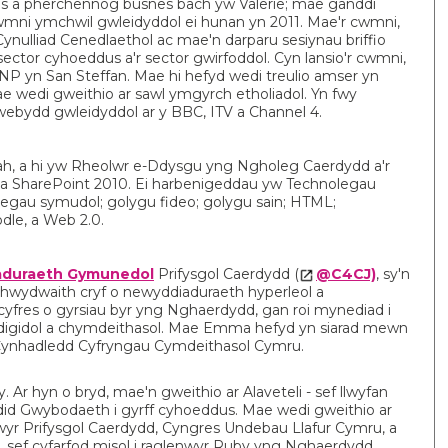
s a pherchennog busnes bach yw Valerie; mae ganddi
wmni ymchwil gwleidyddol ei hunan yn 2011. Mae'r cwmni,
ynulliad Cenedlaethol ac mae'n darparu sesiynau briffio
 y sector cyhoeddus a'r sector gwirfoddol. Cyn lansio'r cwmni,
NP yn San Steffan. Mae hi hefyd wedi treulio amser yn
 wedi gweithio ar sawl ymgyrch etholiadol. Yn fwy
webydd gwleidyddol ar y BBC, ITV a Channel 4.
, a hi yw Rheolwr e-Ddysgu yng Ngholeg Caerdydd a'r
 a SharePoint 2010. Ei harbenigeddau yw Technolegau
egau symudol; golygu fideo; golygu sain; HTML;
dle, a Web 2.0.
aduraeth Gymunedol
Prifysgol Caerdydd (
@C4CJ)
, sy'n
rhwydwaith cryf o newyddiaduraeth hyperleol a
fres o gyrsiau byr yng Nghaerdydd, gan roi mynediad i
u digidol a chymdeithasol. Mae Emma hefyd yn siarad mewn
Cynhadledd Cyfryngau Cymdeithasol Cymru.
r hyn o bryd, mae'n gweithio ar Alaveteli - sef llwyfan
did Gwybodaeth i gyrff cyhoeddus. Mae wedi gweithio ar
rwyr Prifysgol Caerdydd, Cyngres Undebau Llafur Cymru, a
, sef cyfarfod misol i raglenwyr Ruby yng Nghaerdydd.