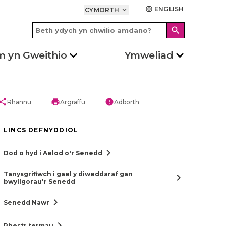
ENGLISH
language
CYMORTH
keyboard_arrow_down
search
m yn Gweithio
Ymweliad
hare
print
error
Rhannu
Argraffu
Adborth
LINCS DEFNYDDIOL
chevron_right
Dod o hyd i Aelod o'r Senedd
Tanysgrifiwch i gael y diweddaraf gan
chevron_right
bwyllgorau'r Senedd
chevron_right
Senedd Nawr
chevron_right
Rhestr termau