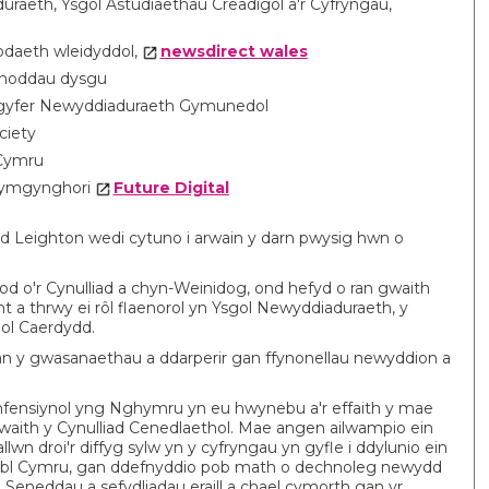
aeth, Ysgol Astudiaethau Creadigol a'r Cyfryngau,
odaeth wleidyddol,
newsdirect wales
dnoddau dysgu
 gyfer Newyddiaduraeth Gymunedol
ciety
 Cymru
c ymgynghori
Future Digital
d Leighton wedi cytuno i arwain y darn pwysig hwn o
od o'r Cynulliad a chyn-Weinidog, ond hefyd o ran gwaith
t a thrwy ei rôl flaenorol yn Ysgol Newyddiaduraeth, y
ol Caerdydd.
an y gwasanaethau a ddarperir gan ffynonellau newyddion a
nfensiynol yng Nghymru yn eu hwynebu a'r effaith y mae
 waith y Cynulliad Cenedlaethol. Mae angen ailwampio ein
lwn droi'r diffyg sylw yn y cyfryngau yn gyfle i ddylunio ein
phobl Cymru, gan ddefnyddio pob math o dechnoleg newydd
 Seneddau a sefydliadau eraill a chael cymorth gan yr