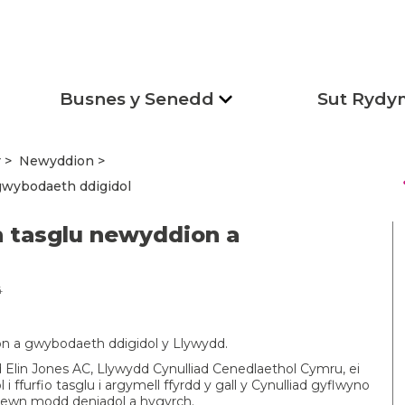
Busnes y Senedd
Sut Rydy
r
Newyddion
s
gwybodaeth ddigidol
 tasglu newyddion a
4
n a gwybodaeth ddigidol y Llywydd.
Elin Jones AC, Llywydd Cynulliad Cenedlaethol Cymru, ei
 ffurfio tasglu i argymell ffyrdd y gall y Cynulliad gyflwyno
ewn modd deniadol a hygyrch.