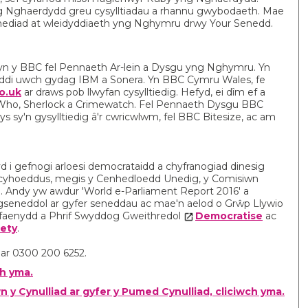
d yng Nghaerdydd greu cysylltiadau a rhannu gwybodaeth. Mae
nediad at wleidyddiaeth yng Nghymru drwy Your Senedd.
 yn y BBC fel Pennaeth Ar-lein a Dysgu yng Nghymru. Yn
ddi uwch gydag IBM a Sonera. Yn BBC Cymru Wales, fe
o.uk
ar draws pob llwyfan cysylltiedig. Hefyd, ei dîm ef a
 Who, Sherlock a Crimewatch. Fel Pennaeth Dysgu BBC
 sy'n gysylltiedig â'r cwricwlwm, fel BBC Bitesize, ac am
yd i gefnogi arloesi democrataidd a chyfranogiad dinesig
ff cyhoeddus, megis y Cenhedloedd Unedig, y Comisiwn
a. Andy yw awdur 'World e-Parliament Report 2016' a
gseneddol ar gyfer seneddau ac mae'n aelod o Grŵp Llywio
lfaenydd a Phrif Swyddog Gweithredol
Democratise
ac
ety
.
 ar 0300 200 6252.
ch yma.
n y Cynulliad ar gyfer y Pumed Cynulliad, cliciwch yma.