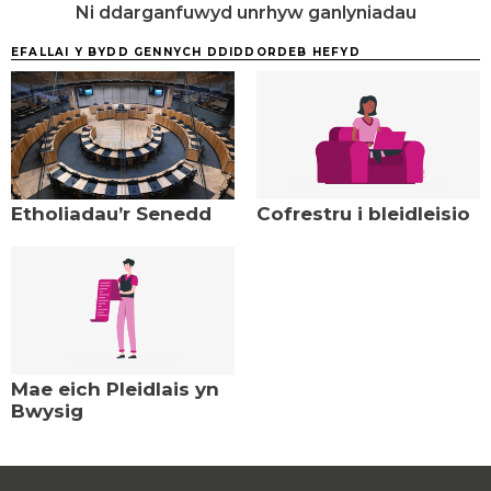
Ni ddarganfuwyd unrhyw ganlyniadau
EFALLAI Y BYDD GENNYCH DDIDDORDEB HEFYD
Etholiadau’r Senedd
Cofrestru i bleidleisio
Mae eich Pleidlais yn
Bwysig