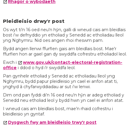
Rhagor o wybodaeth
Pleidleisio drwy'r post
Os wyt ti'n 16 oed neu'n hŷn, galli di wneud cais am bleidlais
bost i'w defnyddio yn etholiad y Senedd ac etholiadau lleol
yng Nghymru. Nid oes angen rhoi rheswm pam.
Bydd angen llenwi ffurflen gais am bleidlais bost. Mae'r
ffurflen hon ar gael gan dy swyddfa cofrestru etholiadol leol.
Ewch i
www.gov.uk/contact-electoral-registration-
office
i ddod o hyd i'r swyddfa leol.
Pan gynhelir etholiad y Senedd ac etholiadau lleol yng
Nghymru, bydd papur pleidleisio yn cael ei anfon atat ti,
ynghyd â chyfarwyddiadau ar sut i'w lenwi.
Dim ond pan fyddi di’n 16 oed neu'n hŷn ar adeg etholiad y
Senedd neu etholiad leol y bydd hwn yn cael ei anfon atat.
I wneud cais am bleidlais bost, mae’n rhaid cofrestru i
bleidleisio yn gyntaf.
Dysgwch fwy am bleidleisio trwy'r post