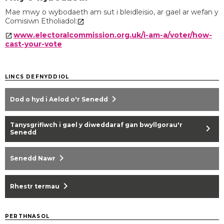
Mae mwy o wybodaeth am sut i bleidleisio, ar gael ar wefan y
Comisiwn Etholiadol:
www.electoralcommission.org.uk/i-am-a/voter/how-
cast-your-vote
LINCS DEFNYDDIOL
chevron_right
Dod o hyd i Aelod o'r Senedd
Tanysgrifiwch i gael y diweddaraf gan bwyllgorau'r
chevron_right
Senedd
chevron_right
Senedd Nawr
chevron_right
Rhestr termau
PERTHNASOL