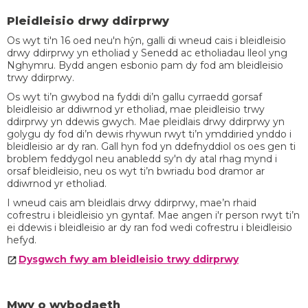
Pleidleisio drwy ddirprwy
Os wyt ti'n 16 oed neu'n hŷn, galli di wneud cais i bleidleisio
drwy ddirprwy yn etholiad y Senedd ac etholiadau lleol yng
Nghymru. Bydd angen esbonio pam dy fod am bleidleisio
trwy ddirprwy.
Os wyt ti’n gwybod na fyddi di’n gallu cyrraedd gorsaf
bleidleisio ar ddiwrnod yr etholiad, mae pleidleisio trwy
ddirprwy yn ddewis gwych. Mae pleidlais drwy ddirprwy yn
golygu dy fod di’n dewis rhywun rwyt ti’n ymddiried ynddo i
bleidleisio ar dy ran. Gall hyn fod yn ddefnyddiol os oes gen ti
broblem feddygol neu anabledd sy'n dy atal rhag mynd i
orsaf bleidleisio, neu os wyt ti’n bwriadu bod dramor ar
ddiwrnod yr etholiad.
I wneud cais am bleidlais drwy ddirprwy, mae’n rhaid
cofrestru i bleidleisio yn gyntaf. Mae angen i'r person rwyt ti’n
ei ddewis i bleidleisio ar dy ran fod wedi cofrestru i bleidleisio
hefyd.
Dysgwch fwy am bleidleisio trwy ddirprwy
Mwy o wybodaeth