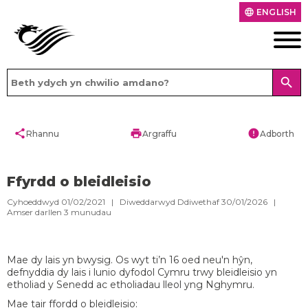
ENGLISH
language
search
share
print
error
Rhannu
Argraffu
Adborth
Ffyrdd o bleidleisio
Cyhoeddwyd 01/02/2021 | Diweddarwyd Ddiwethaf 30/01/2026 |
Amser darllen
3
munudau
Mae dy lais yn bwysig. Os wyt ti’n 16 oed neu'n hŷn,
defnyddia dy lais i lunio dyfodol Cymru trwy bleidleisio yn
etholiad y Senedd ac etholiadau lleol yng Nghymru.
Mae tair ffordd o bleidleisio: