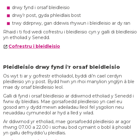
drwy fynd i orsaf bleidleisio
drwy’r post, gyda phleidlais bost
trwy ddirprwy, gan ddewis rhywun i bleidleisio ar dy ran
Rhaid i ti fod wedi cofrestru i bleidleisio cyn y galli di bleidleisio
yn etholiad y Senedd.
Cofrestru i bleidleisio
Pleidleisio drwy fynd i'r orsaf bleidleisio
Os wyt ti ar y gofrestr etholiadol, byddi di’n cael cerdyn
pleidleisio yn y post. Bydd hwn yn rhoi manylion ynglŷn â ble
mae dy orsaf bleidleisio leol.
Galli di fynd i orsaf bleidleisio ar ddiwrnod etholiad y Senedd i
fwrw dy bleidlais. Mae gorsafoedd pleidleisio yn cael eu
gosod am y dydd mewn adeiladau lleol fel ysgolion neu
neuaddau cymunedol ar hyd a lled y wlad.
Ar ddiwrnod yr etholiad, mae gorsafoedd pleidleisio ar agor
rhwng 07.00 a 22.00 i sicrhau bod cymaint o bobl â phosibl
yn gallu defnyddio’u pleidlais.