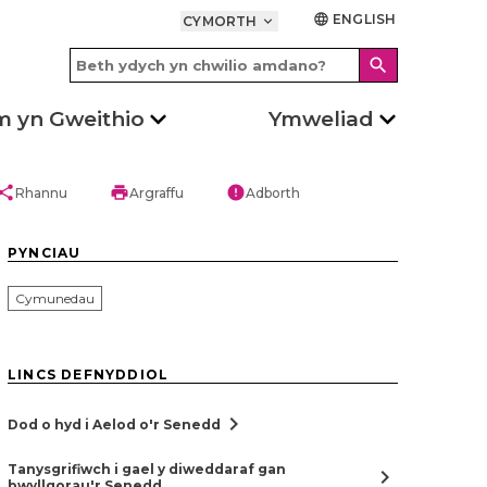
ENGLISH
language
CYMORTH
keyboard_arrow_down
search
m yn Gweithio
Ymweliad
hare
print
error
Rhannu
Argraffu
Adborth
PYNCIAU
Cymunedau
LINCS DEFNYDDIOL
chevron_right
Dod o hyd i Aelod o'r Senedd
Tanysgrifiwch i gael y diweddaraf gan
chevron_right
bwyllgorau'r Senedd