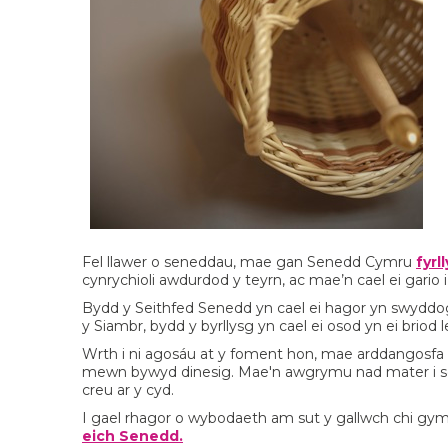
Fel llawer o seneddau, mae gan Senedd Cymru
fyrl
cynrychioli awdurdod y teyrn, ac mae’n cael ei gario
Bydd y Seithfed Senedd yn cael ei hagor yn swyddog
y Siambr, bydd y byrllysg yn cael ei osod yn ei briod le
Wrth i ni agosáu at y foment hon, mae arddangosfa P
mewn bywyd dinesig. Mae'n awgrymu nad mater i se
creu ar y cyd.
I gael rhagor o wybodaeth am sut y gallwch chi gym
eich Senedd.