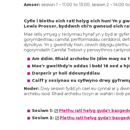
Amser:
sesiwn 1 – 11:00 to 13:00; sesiwn 2 – 14:00 t
Cyfle i blethu eich ratl helyg eich hun! Yn y
Lewis Prosser, byddwch chi'n gwneud eich ratl
Mae ratls ymysg y teclynnau hynaf yn y byd ar gy
gorymdeithiau carnifal, perfformiadau cerddorol, de
dynolryw. Yn y gweithdy hwn, cewch ddysgu plethu hel
ngorymdaith Carnifal Trebiwt y penwythnos canlynol
Am ddim. Rhaid archebu lle (dim mwy na 1
Mae'r gweithdy'n addas i bobl 16 oed a hŷ
Darperir yr holl ddeunyddiau
Caiff y sesiynau eu cyflwyno drwy gyfrwn
Noder:
Dwy sesiwn fydd yn cael eu cynnal ar y diw
archebu isod. Rhaid archebu tocyn ar wahân i bob p
Sesiwn 1:
Plethu ratl helyg gyda'r basgedwr
Sesiwn 2:
Plethu ratl helyg gyda'r basgedw