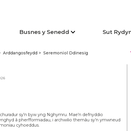
Busnes y Senedd
Sut Rydy
s
Arddangosfeydd
Seremonïol Ddinesig
026
 a churadur sy'n byw yng Nghymru. Mae'n defnyddio
, ynghyd â pherfformiadau, i archwilio themâu sy’n ymwneud
remonïau cyhoeddus.