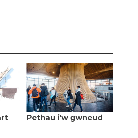
art
Pethau i'w gwneud