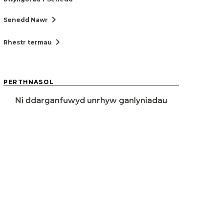
chevron_right
Senedd Nawr
chevron_right
Rhestr termau
PERTHNASOL
Ni ddarganfuwyd unrhyw ganlyniadau