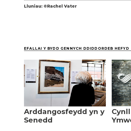
Lluniau: ©Rachel Vater
EFALLAI Y BYDD GENNYCH DDIDDORDEB HEFYD
Arddangosfeydd yn y
Cynl
Senedd
Ymwe