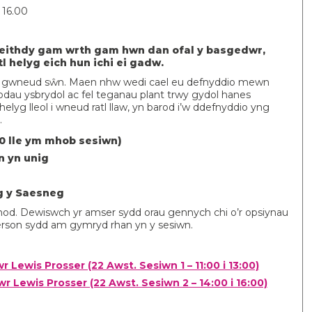
o 16.00
 gweithdy gam wrth gam hwn dan ofal y basgedwr,
 helyg eich hun ichi ei gadw.
fer gwneud sŵn. Maen nhw wedi cael eu defnyddio mewn
fodau ysbrydol ac fel teganau plant trwy gydol hanes
yg lleol i wneud ratl llaw, yn barod i’w ddefnyddio yng
.
0 lle ym mhob sesiwn)
n yn unig
g y Saesneg
rnod. Dewiswch yr amser sydd orau gennych chi o’r opsiynau
erson sydd am gymryd rhan yn y sesiwn.
 Lewis Prosser (22 Awst. Sesiwn 1 – 11:00 i 13:00)
r Lewis Prosser (22 Awst. Sesiwn 2 – 14:00 i 16:00)