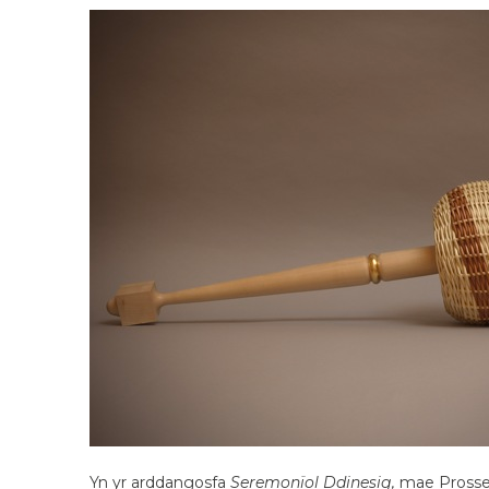
Yn yr arddangosfa
Seremonïol Ddinesig,
mae Prosser