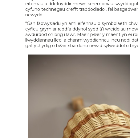
eitemau a ddefnyddir mewn seremonïau swyddogol i no
cyfuno technegau crefft traddodiadol, fel basgedwai
newydd.
“Gan fabwysiadu yn aml elfennau o symbolaeth chwe
cyfleu grym ar raddfa ddynol sydd â’i wreiddiau m
awdurdod o’r brig i lawr. Mae'r pŵer y maent yn ei r
llwyddiannau lleol a chanmlwyddiannau, neu nodi dath
gall ychydig o bŵer sbarduno newid sylweddol o bryd 