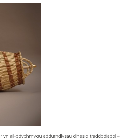
 yn ail-ddychmygu addurndlysau dinesig traddodiadol –