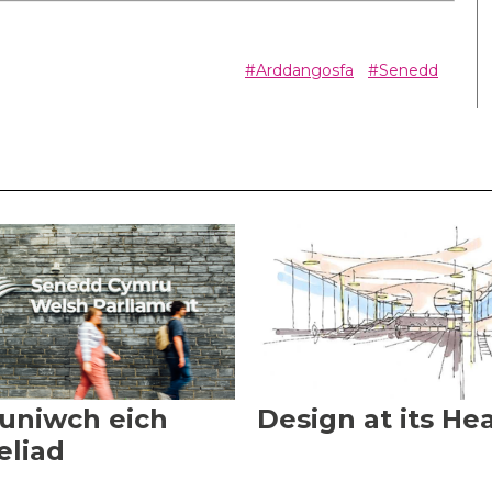
#Arddangosfa
#Senedd
luniwch eich
Design at its He
liad