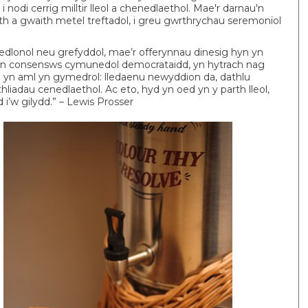
di cerrig milltir lleol a chenedlaethol. Mae'r darnau'n
th a gwaith metel treftadol, i greu gwrthrychau seremonïol
dlonol neu grefyddol, mae’r offerynnau dinesig hyn yn
ewn consensws cymunedol democrataidd, yn hytrach nag
oi yn aml yn gymedrol: lledaenu newyddion da, dathlu
liadau cenedlaethol. Ac eto, hyd yn oed yn y parth lleol,
i’w gilydd.” – Lewis Prosser