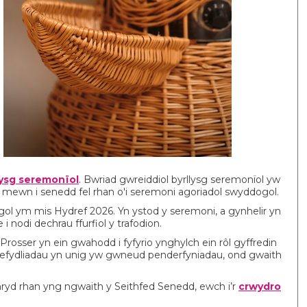
lysg seremonïol
. Bwriad gwreiddiol byrllysg seremonïol yw
 i mewn i senedd fel rhan o'i seremoni agoriadol swyddogol.
ol ym mis Hydref 2026. Yn ystod y seremoni, a gynhelir yn
 i nodi dechrau ffurfiol y trafodion.
rosser yn ein gwahodd i fyfyrio ynghylch ein rôl gyffredin
fydliadau yn unig yw gwneud penderfyniadau, ond gwaith
ryd rhan yng ngwaith y Seithfed Senedd, ewch i’r
crwydro