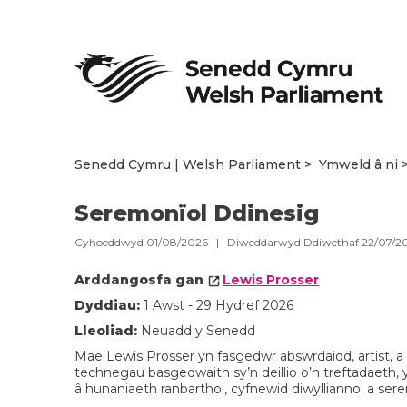
Senedd Cymru | Welsh Parliament
Ymweld â ni
Seremonïol Ddinesig
Cyhoeddwyd 01/08/2026 | Diweddarwyd Ddiwethaf 22/07/2
Arddangosfa gan
Lewis Prosser
Dyddiau:
1 Awst - 29 Hydref 2026
Lleoliad:
Neuadd y Senedd
Mae Lewis Prosser yn fasgedwr abswrdaidd, artist,
technegau basgedwaith sy’n deillio o’n treftadaeth
â hunaniaeth ranbarthol, cyfnewid diwylliannol a se